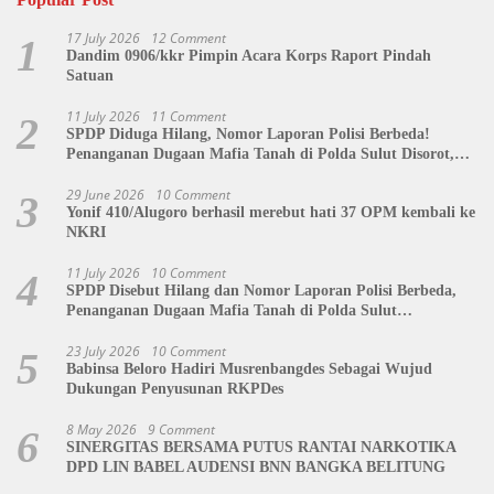
17 July 2026
12 Comment
1
Dandim 0906/kkr Pimpin Acara Korps Raport Pindah
Satuan
11 July 2026
11 Comment
2
SPDP Diduga Hilang, Nomor Laporan Polisi Berbeda!
Penanganan Dugaan Mafia Tanah di Polda Sulut Disorot,
Jackson Sambow: LIN Siap Kawal Hingga Tingkat Pusat
29 June 2026
10 Comment
3
Yonif 410/Alugoro berhasil merebut hati 37 OPM kembali ke
NKRI
11 July 2026
10 Comment
4
SPDP Disebut Hilang dan Nomor Laporan Polisi Berbeda,
Penanganan Dugaan Mafia Tanah di Polda Sulut
Dipertanyakan
23 July 2026
10 Comment
5
Babinsa Beloro Hadiri Musrenbangdes Sebagai Wujud
Dukungan Penyusunan RKPDes
8 May 2026
9 Comment
6
SINERGITAS BERSAMA PUTUS RANTAI NARKOTIKA
DPD LIN BABEL AUDENSI BNN BANGKA BELITUNG