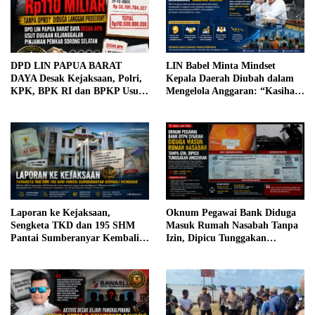
DPD LIN PAPUA BARAT
LIN Babel Minta Mindset
DAYA Desak Kejaksaan, Polri,
Kepala Daerah Diubah dalam
KPK, BPK RI dan BPKP Usut
Mengelola Anggaran: “Kasihan
Dugaan Kejanggalan Pinjaman
Rakyat”
Rp110 Miliar Pemkab Sorong
Selatan; Dugaan Libatkan
Empat Petinggi, APH Diminta
Bertindak Tegas.
Laporan ke Kejaksaan,
Oknum Pegawai Bank Diduga
Sengketa TKD dan 195 SHM
Masuk Rumah Nasabah Tanpa
Pantai Sumberanyar Kembali
Izin, Dipicu Tunggakan
Memanas
Angsuran