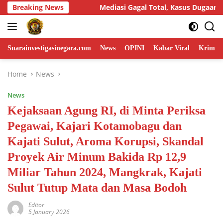
Skip
si Gagal Total, Kasus Dugaan Penggelapan Honda HR-V Rp130 Juta
Breaking News
to
content
Suarainvestigasinegara.com
News
OPINI
Kabar Viral
Krimina
Home
News
News
Kejaksaan Agung RI, di Minta Periksa
Pegawai, Kajari Kotamobagu dan
Kajati Sulut, Aroma Korupsi, Skandal
Proyek Air Minum Bakida Rp 12,9
Miliar Tahun 2024, Mangkrak, Kajati
Sulut Tutup Mata dan Masa Bodoh
Editor
5 January 2026