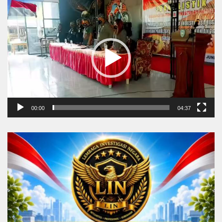
Video
Player
00:00
04:37