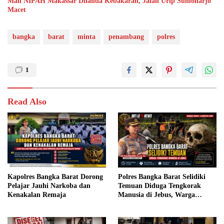
Mall NIPAH Makassar Dilanda Kebakaran, Jalan Urip Sumoharjo
Macet
bangka
barat
minta
penambang
polres
1
Read Also
Kapolres Bangka Barat Dorong
Polres Bangka Barat Selidiki
Pelajar Jauhi Narkoba dan
Temuan Diduga Tengkorak
Kenakalan Remaja
Manusia di Jebus, Warga
Diimbau Tidak Berspekulasi