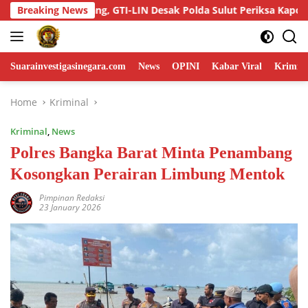
Skip
eriksa Kapolres dan Panitia
Breaking News
Dua Unit Dryer Jagung di 
to
content
Suarainvestigasinegara.com
News
OPINI
Kabar Viral
Krimina
Home
Kriminal
Kriminal
,
News
Polres Bangka Barat Minta Penambang
Kosongkan Perairan Limbung Mentok
Pimpinan Redaksi
23 January 2026