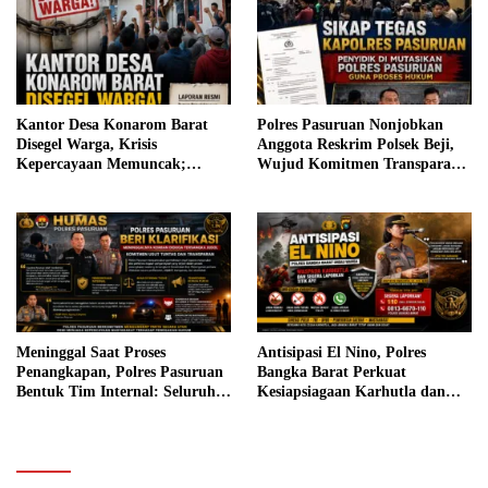
Kantor Desa Konarom Barat
Polres Pasuruan Nonjobkan
Disegel Warga, Krisis
Anggota Reskrim Polsek Beji,
Kepercayaan Memuncak;
Wujud Komitmen Transparansi
Pemkab Bolmong Didesak
Penanganan Dugaan
Bertindak
Penganiayaan
Meninggal Saat Proses
Antisipasi El Nino, Polres
Penangkapan, Polres Pasuruan
Bangka Barat Perkuat
Bentuk Tim Internal: Seluruh
Kesiapsiagaan Karhutla dan
Anggota Diperiksa
Minta Warga Segera Laporkan
Titik Api