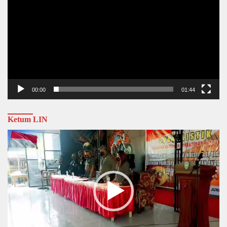
00:00
01:44
Ketum LIN
Video
Player