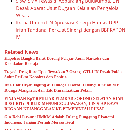
Siswi SMA Tewas di Apparalang Bulukumba, LIN
Desak Aparat Usut Dugaan Kelalaian Pengelola
Wisata
Ketua Umum LIN Apresiasi Kinerja Humas DPP
Irfan Tandana, Perkuat Sinergi dengan BBPKAPDN
IV
Related News
Kapolres Bangka Barat Dorong Pelajar Jauhi Narkoba dan
Kenakalan Remaja
Tragedi Drag Race Upai Tewaskan 7 Orang, GTI-LIN Desak Polda
Sulut Periksa Kapolres dan Panitia
Dua Unit Dryer Jagung di Dumoga Disorot, Dibangun Sejak 2019
Diduga Mangkrak dan Tak Dimanfaatkan Petani
PINJAMAN Rp110 MILIAR PEMKAB SORONG SELATAN KIAN
DISOROT: PUBLIK MENUNGGU JAWABAN, LIN SIAP BAWA
DUGAAN KEJANGGALAN KE PEMERINTAH PUSAT
Gus Robi Irawan: UMKM Adalah Tulang Punggung Ekonomi
Indonesia, Jangan Pernah Merasa Kecil