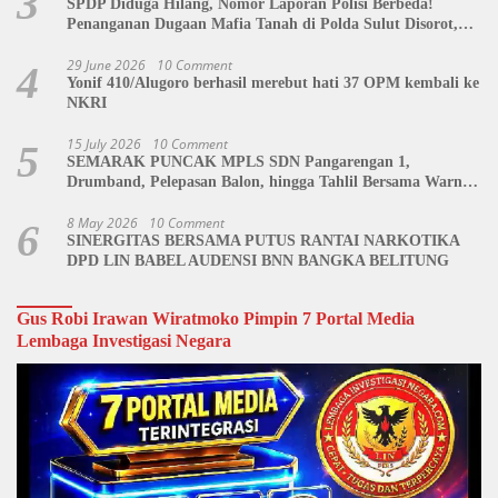
3
SPDP Diduga Hilang, Nomor Laporan Polisi Berbeda!
Penanganan Dugaan Mafia Tanah di Polda Sulut Disorot,
Jackson Sambow: LIN Siap Kawal Hingga Tingkat Pusat
29 June 2026
10 Comment
4
Yonif 410/Alugoro berhasil merebut hati 37 OPM kembali ke
NKRI
15 July 2026
10 Comment
5
SEMARAK PUNCAK MPLS SDN Pangarengan 1,
Drumband, Pelepasan Balon, hingga Tahlil Bersama Warnai
Penutupan Kegiatan
8 May 2026
10 Comment
6
SINERGITAS BERSAMA PUTUS RANTAI NARKOTIKA
DPD LIN BABEL AUDENSI BNN BANGKA BELITUNG
Gus Robi Irawan Wiratmoko Pimpin 7 Portal Media
Lembaga Investigasi Negara
Video
Player