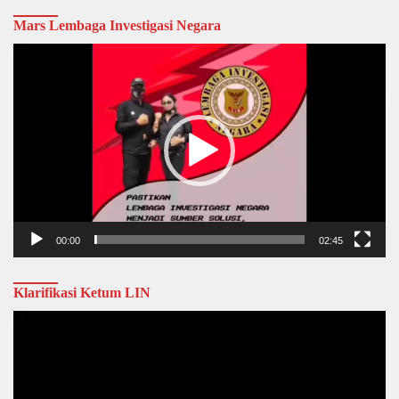
Mars Lembaga Investigasi Negara
Video
Player
00:00
02:45
Klarifikasi Ketum LIN
Video
Player