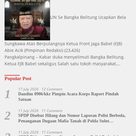
LIN Se Bangka Belitung Ucapkan Bela
Sungkawa Atas Berpulangnya Ketua Front Jaga Babel (FJB)
Abie Acik
(Pimpinan Redaksi)
(23,426)
Pangkalpinang – Kabar duka menyelimuti Bangka Belitung.
Ketua FJB Babel sekaligus Salah satu tokoh masyarakat,...
Popular Post
17 July 2026
12 Comment
1
Dandim 0906/kkr Pimpin Acara Korps Raport Pindah
Satuan
11 July 2026
11 Comment
2
SPDP Disebut Hilang dan Nomor Laporan Polisi Berbeda,
Penanganan Dugaan Mafia Tanah di Polda Sulut
Dipertanyakan
11 July 2026
11 Comment