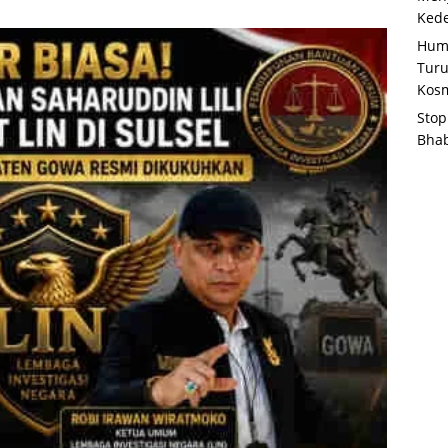
Kede
Huma
Tur
Kosm
Stop
Bha