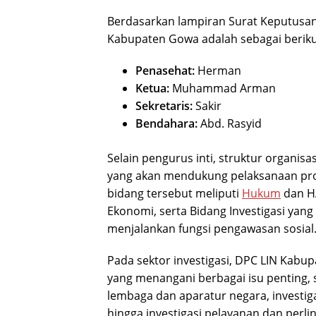
Berdasarkan lampiran Surat Keputusan
Kabupaten Gowa adalah sebagai beriku
Penasehat:
Herman
Ketua:
Muhammad Arman
Sekretaris:
Sakir
Bendahara:
Abd. Rasyid
Selain pengurus inti, struktur organisa
yang akan mendukung pelaksanaan prog
bidang tersebut meliputi
Hukum
dan H
Ekonomi, serta Bidang Investigasi yan
menjalankan fungsi pengawasan sosial
Pada sektor investigasi, DPC LIN Kab
yang menangani berbagai isu penting, s
lembaga dan aparatur negara, investiga
hingga investigasi pelayanan dan per