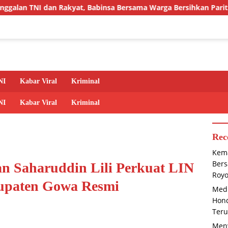
t, Babinsa Bersama Warga Bersihkan Parit Secara Gotong Royon
NI
Kabar Viral
Kriminal
NI
Kabar Viral
Kriminal
Rec
Kema
Bers
an Saharuddin Lili Perkuat LIN
Roy
bupaten Gowa Resmi
Medi
Hond
Teru
Meny