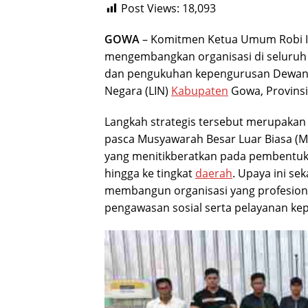
Post Views:
18,093
GOWA
– Komitmen Ketua Umum
Robi
mengembangkan organisasi di seluruh 
dan pengukuhan kepengurusan Dewan 
Negara (LIN)
Kabupaten
Gowa, Provins
Langkah strategis tersebut merupakan
pasca Musyawarah Besar Luar Biasa (Mu
yang menitikberatkan pada pembentuka
hingga ke tingkat
daerah
. Upaya ini se
membangun organisasi yang profesiona
pengawasan sosial serta pelayanan ke