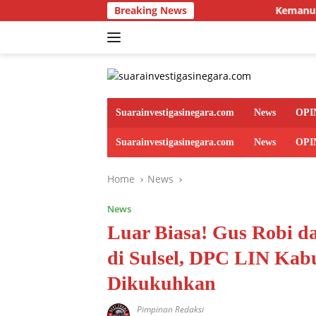
Skip
Breaking News
Kemanunggalan TNI dan Rakya
to
content
Suarainvestigasinegara.com
News
OPI
Suarainvestigasinegara.com
News
OPI
Home
News
News
Luar Biasa! Gus Robi d
di Sulsel, DPC LIN Ka
Dikukuhkan
Pimpinan Redaksi