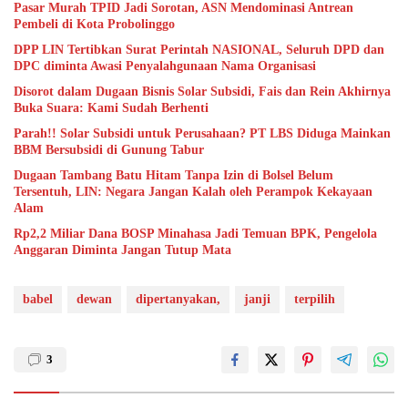
Pasar Murah TPID Jadi Sorotan, ASN Mendominasi Antrean
Pembeli di Kota Probolinggo
DPP LIN Tertibkan Surat Perintah NASIONAL, Seluruh DPD dan
DPC diminta Awasi Penyalahgunaan Nama Organisasi
Disorot dalam Dugaan Bisnis Solar Subsidi, Fais dan Rein Akhirnya
Buka Suara: Kami Sudah Berhenti
Parah!! Solar Subsidi untuk Perusahaan? PT LBS Diduga Mainkan
BBM Bersubsidi di Gunung Tabur
Dugaan Tambang Batu Hitam Tanpa Izin di Bolsel Belum
Tersentuh, LIN: Negara Jangan Kalah oleh Perampok Kekayaan
Alam
Rp2,2 Miliar Dana BOSP Minahasa Jadi Temuan BPK, Pengelola
Anggaran Diminta Jangan Tutup Mata
babel
dewan
dipertanyakan,
janji
terpilih
3