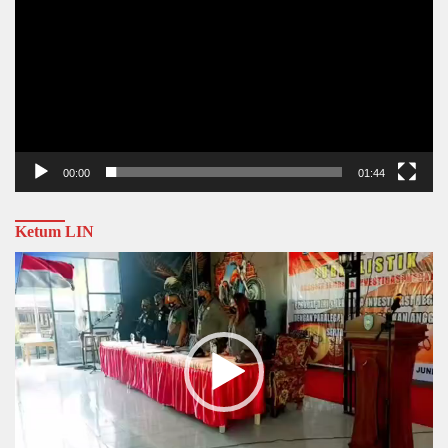
00:00
01:44
Ketum LIN
Video
Player