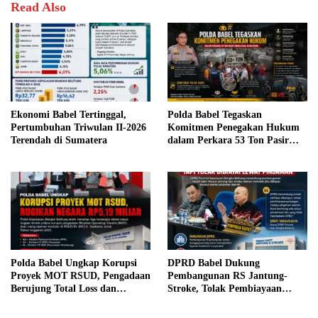
Read Also
Ekonomi Babel Tertinggal,
Polda Babel Tegaskan
Pertumbuhan Triwulan II-2026
Komitmen Penegakan Hukum
Terendah di Sumatera
dalam Perkara 53 Ton Pasir
Timah Ilegal di Belitung
Polda Babel Ungkap Korupsi
DPRD Babel Dukung
Proyek MOT RSUD, Pengadaan
Pembangunan RS Jantung-
Berujung Total Loss dan
Stroke, Tolak Pembiayaan
Rugikan Negara Rp5,19 Miliar
Melalui Pinjaman Daerah