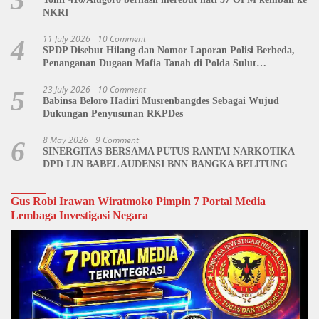
NKRI
11 July 2026
10 Comment
4
SPDP Disebut Hilang dan Nomor Laporan Polisi Berbeda,
Penanganan Dugaan Mafia Tanah di Polda Sulut
Dipertanyakan
23 July 2026
10 Comment
5
Babinsa Beloro Hadiri Musrenbangdes Sebagai Wujud
Dukungan Penyusunan RKPDes
8 May 2026
9 Comment
6
SINERGITAS BERSAMA PUTUS RANTAI NARKOTIKA
DPD LIN BABEL AUDENSI BNN BANGKA BELITUNG
Gus Robi Irawan Wiratmoko Pimpin 7 Portal Media
Lembaga Investigasi Negara
Video
Player