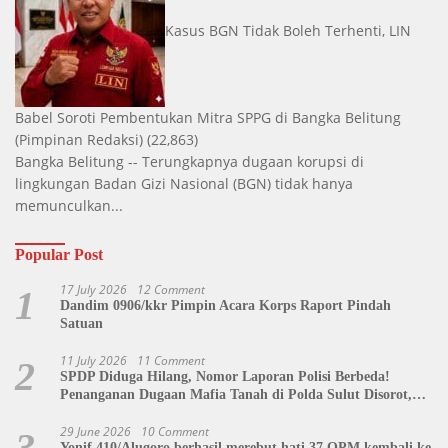
Kasus BGN Tidak Boleh Terhenti, LIN
Babel Soroti Pembentukan Mitra SPPG di Bangka Belitung
(Pimpinan Redaksi)
(22,863)
Bangka Belitung -- Terungkapnya dugaan korupsi di
lingkungan Badan Gizi Nasional (BGN) tidak hanya
memunculkan...
Popular Post
17 July 2026
12 Comment
1
Dandim 0906/kkr Pimpin Acara Korps Raport Pindah
Satuan
11 July 2026
11 Comment
2
SPDP Diduga Hilang, Nomor Laporan Polisi Berbeda!
Penanganan Dugaan Mafia Tanah di Polda Sulut Disorot,
Jackson Sambow: LIN Siap Kawal Hingga Tingkat Pusat
29 June 2026
10 Comment
3
Yonif 410/Alugoro berhasil merebut hati 37 OPM kembali ke