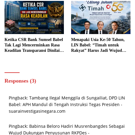
Ketika CSR Bank Sumsel Babel
Menapaki Usia Ke-50 Tahun,
Tak Lagi Mencerminkan Rasa
LIN Babel: “Timah untuk
Keadilan Transparansi Dinilai
Rakyat” Harus Jadi Wujud
Menjadi Kunci Menjaga
Kepedulian untuk Negeri
Kepercayaan Publik
Responses (3)
Pingback:
Tambang Ilegal Menggila di Sungailiat, DPD LIN
Babel: APH Mandul di Tengah Instruksi Tegas Presiden -
suarainvestigasinegara.com
Pingback:
Babinsa Beloro Hadiri Musrenbangdes Sebagai
Wujud Dukungan Penyusunan RKPDes -