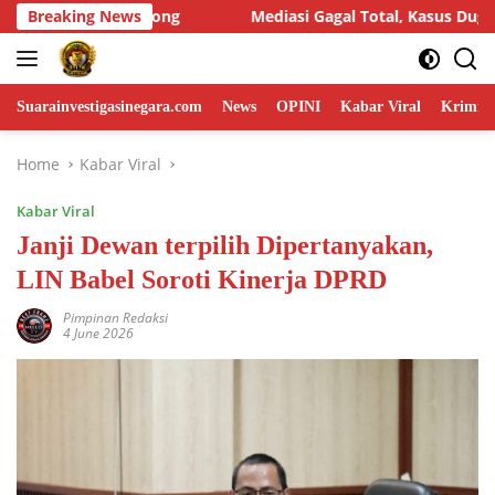
Skip
asi Gagal Total, Kasus Dugaan Penggelapan Honda HR-V Rp130 Jut
Breaking News
to
content
Suarainvestigasinegara.com
News
OPINI
Kabar Viral
Krimina
Home
Kabar Viral
Kabar Viral
Janji Dewan terpilih Dipertanyakan,
LIN Babel Soroti Kinerja DPRD
Pimpinan Redaksi
4 June 2026