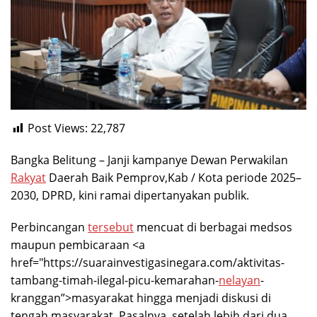
Post Views:
22,787
Bangka Belitung – Janji kampanye Dewan Perwakilan
Rakyat
Daerah Baik Pemprov,Kab / Kota periode 2025–
2030, DPRD, kini ramai dipertanyakan publik.
Perbincangan
tersebut
mencuat di berbagai medsos
maupun pembicaraan <a
href="https://suarainvestigasinegara.com/aktivitas-
tambang-timah-ilegal-picu-kemarahan-
nelayan
-
kranggan”>masyarakat hingga menjadi diskusi di
tengah masyarakat. Pasalnya, setelah lebih dari dua