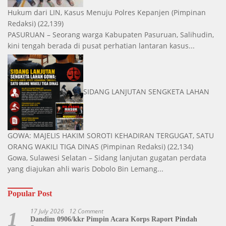
Hukum dari LIN, Kasus Menuju Polres Kepanjen
(Pimpinan
Redaksi)
(22,139)
PASURUAN – Seorang warga Kabupaten Pasuruan, Salihudin,
kini tengah berada di pusat perhatian lantaran kasus...
SIDANG LANJUTAN SENGKETA LAHAN
GOWA: MAJELIS HAKIM SOROTI KEHADIRAN TERGUGAT, SATU
ORANG WAKILI TIGA DINAS
(Pimpinan Redaksi)
(22,134)
Gowa, Sulawesi Selatan – Sidang lanjutan gugatan perdata
yang diajukan ahli waris Dobolo Bin Lemang...
Popular Post
17 July 2026
12 Comment
1
Dandim 0906/kkr Pimpin Acara Korps Raport Pindah