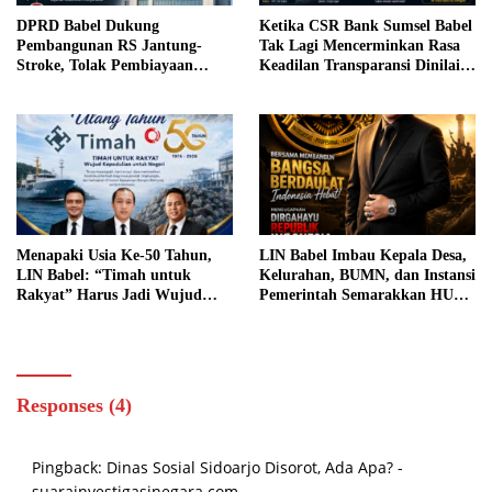
DPRD Babel Dukung
Ketika CSR Bank Sumsel Babel
Pembangunan RS Jantung-
Tak Lagi Mencerminkan Rasa
Stroke, Tolak Pembiayaan
Keadilan Transparansi Dinilai
Melalui Pinjaman Daerah
Menjadi Kunci Menjaga
Kepercayaan Publik
Menapaki Usia Ke-50 Tahun,
LIN Babel Imbau Kepala Desa,
LIN Babel: “Timah untuk
Kelurahan, BUMN, dan Instansi
Rakyat” Harus Jadi Wujud
Pemerintah Semarakkan HUT
Kepedulian untuk Negeri
Ke-81 Kemerdekaan RI
Responses (4)
Pingback:
Dinas Sosial Sidoarjo Disorot, Ada Apa? -
suarainvestigasinegara.com