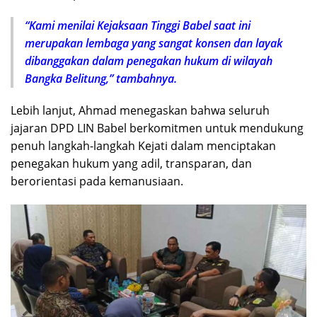
“Kami menilai Kejaksaan Tinggi Babel saat ini
merupakan lembaga yang sangat konsen dan layak
dibanggakan dalam penegakan hukum di wilayah
Bangka Belitung,” tambahnya.
Lebih lanjut, Ahmad menegaskan bahwa seluruh
jajaran DPD LIN Babel berkomitmen untuk mendukung
penuh langkah-langkah Kejati dalam menciptakan
penegakan hukum yang adil, transparan, dan
berorientasi pada kemanusiaan.