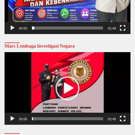
00:00
01:46
Mars Lembaga Investigasi Negara
Video
Player
00:00
02:45