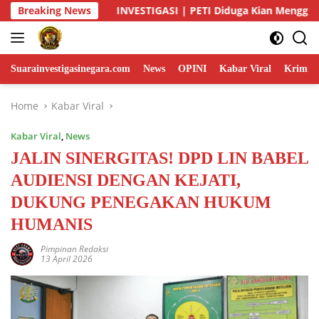
Skip
| PETI Diduga Kian Menggurita di Gunung Tagin, Siapa yang Ber
Breaking News
to
content
Suarainvestigasinegara.com
News
OPINI
Kabar Viral
Krimina
Home
Kabar Viral
Kabar Viral
,
News
JALIN SINERGITAS! DPD LIN BABEL
AUDIENSI DENGAN KEJATI,
DUKUNG PENEGAKAN HUKUM
HUMANIS
Pimpinan Redaksi
13 April 2026