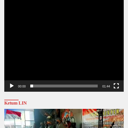
00:00
01:44
Ketum LIN
Video
Player