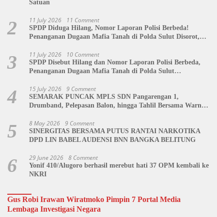
Satuan
11 July 2026
11 Comment
2
SPDP Diduga Hilang, Nomor Laporan Polisi Berbeda!
Penanganan Dugaan Mafia Tanah di Polda Sulut Disorot,
Jackson Sambow: LIN Siap Kawal Hingga Tingkat Pusat
11 July 2026
10 Comment
3
SPDP Disebut Hilang dan Nomor Laporan Polisi Berbeda,
Penanganan Dugaan Mafia Tanah di Polda Sulut
Dipertanyakan
15 July 2026
9 Comment
4
SEMARAK PUNCAK MPLS SDN Pangarengan 1,
Drumband, Pelepasan Balon, hingga Tahlil Bersama Warnai
Penutupan Kegiatan
8 May 2026
9 Comment
5
SINERGITAS BERSAMA PUTUS RANTAI NARKOTIKA
DPD LIN BABEL AUDENSI BNN BANGKA BELITUNG
29 June 2026
8 Comment
6
Yonif 410/Alugoro berhasil merebut hati 37 OPM kembali ke
NKRI
Gus Robi Irawan Wiratmoko Pimpin 7 Portal Media
Lembaga Investigasi Negara