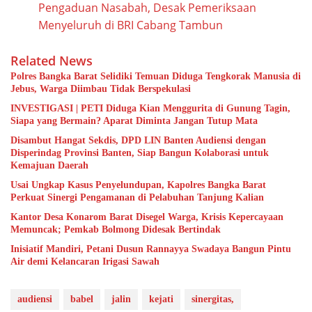
Pengaduan Nasabah, Desak Pemeriksaan
Menyeluruh di BRI Cabang Tambun
Related News
Polres Bangka Barat Selidiki Temuan Diduga Tengkorak Manusia di
Jebus, Warga Diimbau Tidak Berspekulasi
INVESTIGASI | PETI Diduga Kian Menggurita di Gunung Tagin,
Siapa yang Bermain? Aparat Diminta Jangan Tutup Mata
Disambut Hangat Sekdis, DPD LIN Banten Audiensi dengan
Disperindag Provinsi Banten, Siap Bangun Kolaborasi untuk
Kemajuan Daerah
Usai Ungkap Kasus Penyelundupan, Kapolres Bangka Barat
Perkuat Sinergi Pengamanan di Pelabuhan Tanjung Kalian
Kantor Desa Konarom Barat Disegel Warga, Krisis Kepercayaan
Memuncak; Pemkab Bolmong Didesak Bertindak
Inisiatif Mandiri, Petani Dusun Rannayya Swadaya Bangun Pintu
Air demi Kelancaran Irigasi Sawah
audiensi
babel
jalin
kejati
sinergitas,