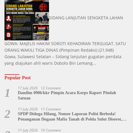
SIDANG LANJUTAN SENGKETA LAHAN
GOWA: MAJELIS HAKIM SOROTI KEHADIRAN TERGUGAT, SATU
ORANG WAKILI TIGA DINAS
(Pimpinan Redaksi)
(21,948)
Gowa, Sulawesi Selatan – Sidang lanjutan gugatan perdata
yang diajukan ahli waris Dobolo Bin Lemang...
Popular Post
17 July 2026
12 Comment
1
Dandim 0906/kkr Pimpin Acara Korps Raport Pindah
Satuan
11 July 2026
11 Comment
2
SPDP Diduga Hilang, Nomor Laporan Polisi Berbeda!
Penanganan Dugaan Mafia Tanah di Polda Sulut Disorot,
Jackson Sambow: LIN Siap Kawal Hingga Tingkat Pusat
11 July 2026
10 Comment