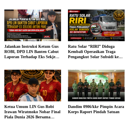
Bertugas kepada Kombes Pol
Memasuki Babak Baru, Kuasa
Darman
Hukum Tegaskan Fokus pada
Dugaan Perbuatan Melawan
Hukum
Jalankan Instruksi Ketum Gus
Ratu Solar “RIRI” Diduga
ROBI, DPD LIN Banten Cabut
Kembali Operasikan Traga
Laporan Terhadap Eks Sekjen
Pengangkut Solar Subsidi ke
Antoni Pane: Utamakan
Ratatotok, Masyarakat Minta
Persatuan dan Marwah
Aparat Lakukan Penyelidikan
Organisasi
Ketua Umum LIN Gus Robi
Dandim 0906/kkr Pimpin Acara
Irawan Wiratmoko Nobar Final
Korps Raport Pindah Satuan
Piala Dunia 2026 Bersama
Pengurus dan Masyarakat,
Pererat Silaturahmi dalam