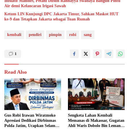
Inisiatif Mandiri, Petani Dusun Rannayya Swadaya Bangun Pintu
Air demi Kelancaran Irigasi Sawah
Ketum LIN Kunjungi DPC Jakarta Timur, Sahkan Maskot HUT
ke-9 dan Tetapkan Jakarta sebagai Tuan Rumah
kembali
pendiri
pimpin
robi
sang
1
Read Also
Gus Robi Irawan Wiratmoko
Sengketa Lahan Kembali
Apresiasi Dedikasi Dirbinmas
Memanas di Makassar, Gugatan
Polda Jatim, Ucapkan Selamat
Ahli Waris Dobolo Bin Lemang