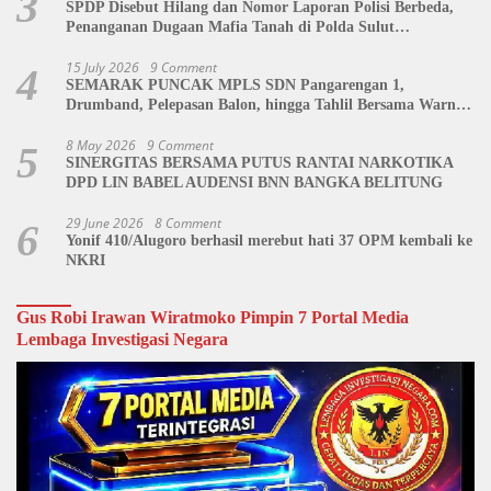
3
SPDP Disebut Hilang dan Nomor Laporan Polisi Berbeda,
Penanganan Dugaan Mafia Tanah di Polda Sulut
Dipertanyakan
15 July 2026
9 Comment
4
SEMARAK PUNCAK MPLS SDN Pangarengan 1,
Drumband, Pelepasan Balon, hingga Tahlil Bersama Warnai
Penutupan Kegiatan
8 May 2026
9 Comment
5
SINERGITAS BERSAMA PUTUS RANTAI NARKOTIKA
DPD LIN BABEL AUDENSI BNN BANGKA BELITUNG
29 June 2026
8 Comment
6
Yonif 410/Alugoro berhasil merebut hati 37 OPM kembali ke
NKRI
Gus Robi Irawan Wiratmoko Pimpin 7 Portal Media
Lembaga Investigasi Negara
Video
Player