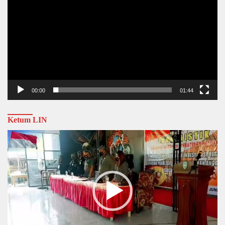
00:00
01:44
Ketum LIN
Video
Player