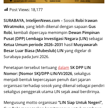
Post Views:
18,177
SURABAYA, IntelijenNews.com
– Sosok
Robi Irawan
Wiratmoko
, yang lebih dikenal dengan sapaan
Gus
Robi
, kembali dipercaya memimpin
Dewan Pimpinan
Pusat (DPP) Lembaga Investigasi Negara (LIN)
sebagai
Ketua Umum periode 2026–2031
hasil
Musyawarah
Besar Luar Biasa (Mubeslub) LIN
yang digelar di
Surabaya pada Juni 2026.
Penetapan tersebut tertuang
dalam
SK DPP LIN
Nomor:
[Nomor SK]
/DPP-LIN/VI/2026
, sekaligus
menjadi bentuk kepercayaan penuh dari jajaran
organisasi terhadap sosok yang dikenal sebagai pendiri
sekaligus penggerak utama LIN sejak awal berdirinya.
Mengusung motto organisasi
“LIN Siap Untuk Negeri”
,