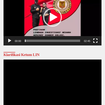
00:00
02:45
Klarifikasi Ketum LIN
Video
Player