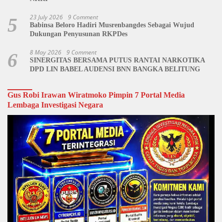
23 July 2026
9 Comment
5
Babinsa Beloro Hadiri Musrenbangdes Sebagai Wujud
Dukungan Penyusunan RKPDes
8 May 2026
9 Comment
6
SINERGITAS BERSAMA PUTUS RANTAI NARKOTIKA
DPD LIN BABEL AUDENSI BNN BANGKA BELITUNG
Gus Robi Irawan Wiratmoko Pimpin 7 Portal Media
Lembaga Investigasi Negara
Video
Player