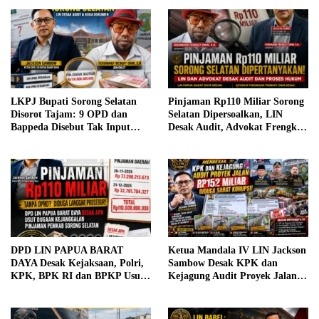
LKPJ Bupati Sorong Selatan
Pinjaman Rp110 Miliar Sorong
Disorot Tajam: 9 OPD dan
Selatan Dipersoalkan, LIN
Bappeda Disebut Tak Input
Desak Audit, Advokat Frengky
Program, Jejak Rp110 Miliar
Onim Minta Aparat Penegak
Dipertanyakan
Hukum Panggil Bupati dan
Banggar DPRD
DPD LIN PAPUA BARAT
Ketua Mandala IV LIN Jackson
DAYA Desak Kejaksaan, Polri,
Sambow Desak KPK dan
KPK, BPK RI dan BPKP Usut
Kejagung Audit Proyek Jalan
Dugaan Kejanggalan Pinjaman
Rp152 Miliar, Kementerian PU
Rp110 Miliar Pemkab Sorong
Diminta Evaluasi Pejabat
Selatan; Dugaan Libatkan
Terkait Jika Terbukti Bersalah.