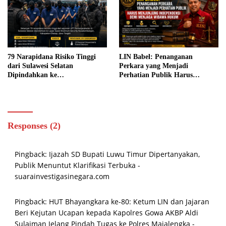
Empat Petinggi, APH Diminta
Bertindak Tegas.
79 Narapidana Risiko Tinggi
LIN Babel: Penanganan
dari Sulawesi Selatan
Perkara yang Menjadi
Dipindahkan ke
Perhatian Publik Harus
Nusakambangan dengan
Menjunjung Independensi demi
Pengawalan Ketat
Menjaga Wibawa Hukum
Responses (2)
Pingback:
Ijazah SD Bupati Luwu Timur Dipertanyakan,
Publik Menuntut Klarifikasi Terbuka -
suarainvestigasinegara.com
Pingback:
HUT Bhayangkara ke-80: Ketum LIN dan Jajaran
Beri Kejutan Ucapan kepada Kapolres Gowa AKBP Aldi
Sulaiman Jelang Pindah Tugas ke Polres Majalengka -