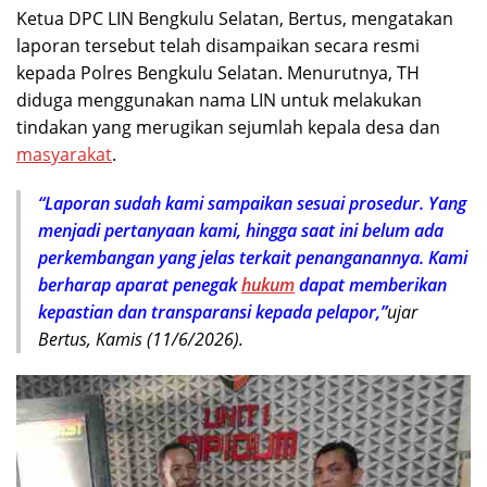
Ketua DPC LIN Bengkulu Selatan, Bertus, mengatakan
laporan tersebut telah disampaikan secara resmi
kepada Polres Bengkulu Selatan. Menurutnya, TH
diduga menggunakan nama LIN untuk melakukan
tindakan yang merugikan sejumlah kepala desa dan
masyarakat
.
“Laporan sudah kami sampaikan sesuai prosedur. Yang
menjadi pertanyaan kami, hingga saat ini belum ada
perkembangan yang jelas terkait penanganannya. Kami
berharap aparat penegak
hukum
dapat memberikan
kepastian dan transparansi kepada pelapor,”
ujar
Bertus, Kamis (11/6/2026).