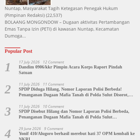
Nuntap, Masyarakat Tagih Ketegasan Penegak Hukum
(Pimpinan Redaksi)
(22,537)
BOLAANG MONGONDOW – Dugaan aktivitas Pertambangan
Emas Tanpa Izin (PETI) di kawasan Nuntap, Kecamatan
Dumoga...
Popular Post
17 July 2026
12 Comment
1
Dandim 0906/kkr Pimpin Acara Korps Raport Pindah
Satuan
11 July 2026
11 Comment
2
SPDP Diduga Hilang, Nomor Laporan Polisi Berbeda!
Penanganan Dugaan Mafia Tanah di Polda Sulut Disorot,
Jackson Sambow: LIN Siap Kawal Hingga Tingkat Pusat
11 July 2026
10 Comment
3
SPDP Disebut Hilang dan Nomor Laporan Polisi Berbeda,
Penanganan Dugaan Mafia Tanah di Polda Sulut
Dipertanyakan
29 June 2026
9 Comment
4
Yonif 410/Alugoro berhasil merebut hati 37 OPM kembali ke
NKRI