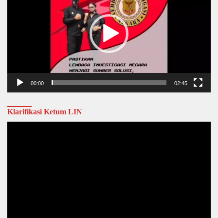
00:00
02:45
Klarifikasi Ketum LIN
Video
Player