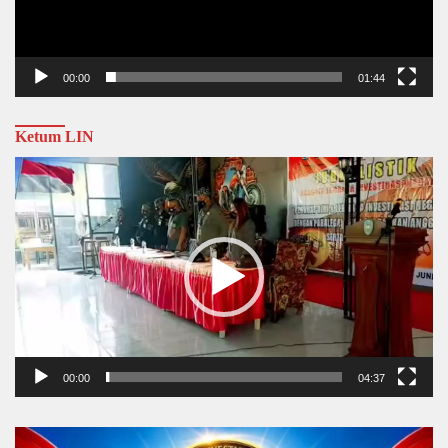
00:00
01:44
Ketum LIN
Video
Player
00:00
04:37