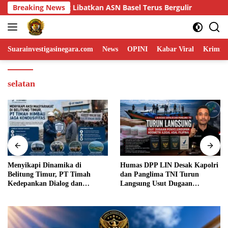
Skip
Terus Bergulir
Breaking News
Menyikapi Dinamika di Belitung Timur, P
to
content
Suarainvestigasinegara.com
News
OPINI
Kabar Viral
Krimina
selatan
Menyikapi Dinamika di
Humas DPP LIN Desak Kapolri
Belitung Timur, PT Timah
dan Panglima TNI Turun
Kedepankan Dialog dan
Langsung Usut Dugaan
Kondusifitas
Penyelundupan Kosmetik Ilegal
Asal Filipina