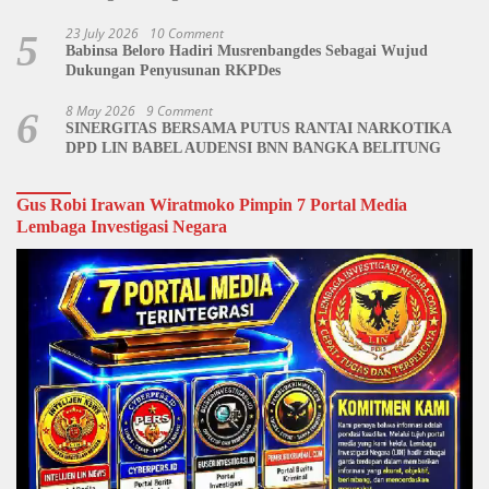
Dipertanyakan
23 July 2026
10 Comment
5
Babinsa Beloro Hadiri Musrenbangdes Sebagai Wujud
Dukungan Penyusunan RKPDes
8 May 2026
9 Comment
6
SINERGITAS BERSAMA PUTUS RANTAI NARKOTIKA
DPD LIN BABEL AUDENSI BNN BANGKA BELITUNG
Gus Robi Irawan Wiratmoko Pimpin 7 Portal Media
Lembaga Investigasi Negara
Video
Player