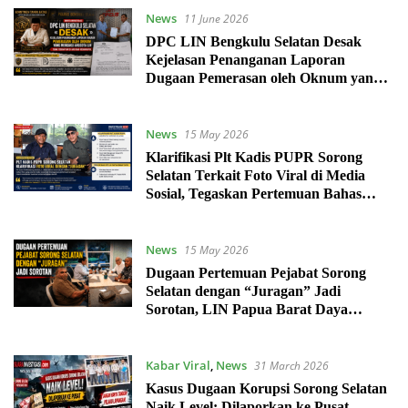
News
11 June 2026
DPC LIN Bengkulu Selatan Desak
Kejelasan Penanganan Laporan
Dugaan Pemerasan oleh Oknum yang
Mengaku Anggota LIN
News
15 May 2026
Klarifikasi Plt Kadis PUPR Sorong
Selatan Terkait Foto Viral di Media
Sosial, Tegaskan Pertemuan Bahas
Investasi
News
15 May 2026
Dugaan Pertemuan Pejabat Sorong
Selatan dengan “Juragan” Jadi
Sorotan, LIN Papua Barat Daya
Pertanyakan Momentum di Tengah
Pemeriksaan Keuangan
Kabar Viral
,
News
31 March 2026
Kasus Dugaan Korupsi Sorong Selatan
Naik Level: Dilaporkan ke Pusat,