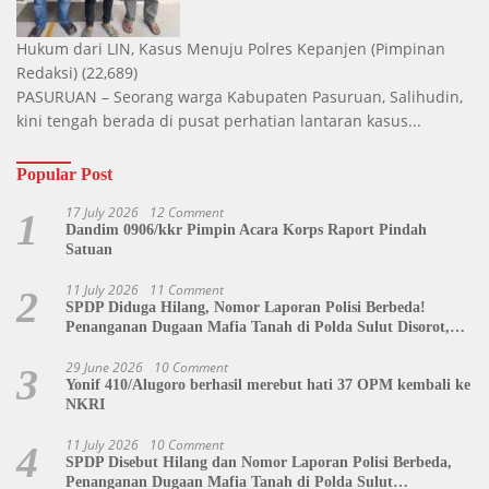
Hukum dari LIN, Kasus Menuju Polres Kepanjen
(Pimpinan
Redaksi)
(22,689)
PASURUAN – Seorang warga Kabupaten Pasuruan, Salihudin,
kini tengah berada di pusat perhatian lantaran kasus...
Popular Post
17 July 2026
12 Comment
1
Dandim 0906/kkr Pimpin Acara Korps Raport Pindah
Satuan
11 July 2026
11 Comment
2
SPDP Diduga Hilang, Nomor Laporan Polisi Berbeda!
Penanganan Dugaan Mafia Tanah di Polda Sulut Disorot,
Jackson Sambow: LIN Siap Kawal Hingga Tingkat Pusat
29 June 2026
10 Comment
3
Yonif 410/Alugoro berhasil merebut hati 37 OPM kembali ke
NKRI
11 July 2026
10 Comment
4
SPDP Disebut Hilang dan Nomor Laporan Polisi Berbeda,
Penanganan Dugaan Mafia Tanah di Polda Sulut