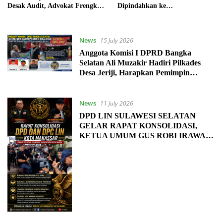
Desak Audit, Advokat Frengky
Dipindahkan ke
Onim Minta Aparat Penegak
Nusakambangan dengan
Hukum Panggil Bupati dan
Pengawalan Ketat
Banggar DPRD
News
15 July 2026
Anggota Komisi I DPRD Bangka
Selatan Ali Muzakir Hadiri Pilkades
Desa Jeriji, Harapkan Pemimpin
Amanah dan Dicintai Masyarakat
News
11 July 2026
DPD LIN SULAWESI SELATAN
GELAR RAPAT KONSOLIDASI,
KETUA UMUM GUS ROBI IRAWAN
TEGASKAN SOLIDITAS DAN
KOMITMEN KOLABORASI
DENGAN PEMERINTAH