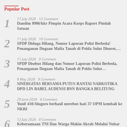
Popular Post
17 July 2026
12 Comment
1
Dandim 0906/kkr Pimpin Acara Korps Raport Pindah
Satuan
11 July 2026
10 Comment
2
SPDP Diduga Hilang, Nomor Laporan Polisi Berbeda!
Penanganan Dugaan Mafia Tanah di Polda Sulut Disorot,
Jackson Sambow: LIN Siap Kawal Hingga Tingkat Pusat
11 July 2026
9 Comment
3
SPDP Disebut Hilang dan Nomor Laporan Polisi Berbeda,
Penanganan Dugaan Mafia Tanah di Polda Sulut
Dipertanyakan
8 May 2026
9 Comment
4
SINERGITAS BERSAMA PUTUS RANTAI NARKOTIKA
DPD LIN BABEL AUDENSI BNN BANGKA BELITUNG
29 June 2026
8 Comment
5
Yonif 410/Alugoro berhasil merebut hati 37 OPM kembali ke
NKRI
12 July 2026
8 Comment
6
Kebersamaan TNI Dan Warga Makin Akrab Melalui Nobar