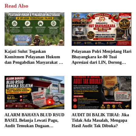
Read Also
Kajati Sulut Tegaskan
Pelayanan Polri Menjelang Hari
Komitmen Pelayanan Hukum
Bhayangkara ke-80 Tuai
dan Pengabdian Masyarakat di
Apresiasi dari LIN, Dorong
Wilayah Perbatasan Talaud
Penegakan Hukum Semakin
Profesional
ALARM BAHAYA BLUD RSUD
AUDIT DI BALIK TIRAI: Jika
BASEL Belanja Lewati Pagu,
Tidak Ada Masalah, Mengapa
Audit Temukan Dugaan
Hasil Audit Tak Dibuka?
Pembayaran Janggal, Utang