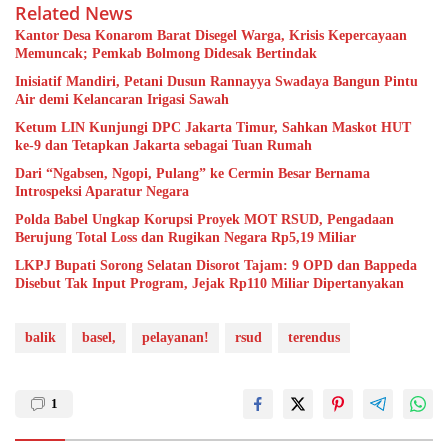
Related News
Kantor Desa Konarom Barat Disegel Warga, Krisis Kepercayaan
Memuncak; Pemkab Bolmong Didesak Bertindak
Inisiatif Mandiri, Petani Dusun Rannayya Swadaya Bangun Pintu
Air demi Kelancaran Irigasi Sawah
Ketum LIN Kunjungi DPC Jakarta Timur, Sahkan Maskot HUT
ke-9 dan Tetapkan Jakarta sebagai Tuan Rumah
Dari “Ngabsen, Ngopi, Pulang” ke Cermin Besar Bernama
Introspeksi Aparatur Negara
Polda Babel Ungkap Korupsi Proyek MOT RSUD, Pengadaan
Berujung Total Loss dan Rugikan Negara Rp5,19 Miliar
LKPJ Bupati Sorong Selatan Disorot Tajam: 9 OPD dan Bappeda
Disebut Tak Input Program, Jejak Rp110 Miliar Dipertanyakan
balik
basel,
pelayanan!
rsud
terendus
1