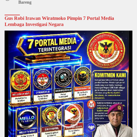
Bareng
Gus Robi Irawan Wiratmoko Pimpin 7 Portal Media
Lembaga Investigasi Negara
Video
Player