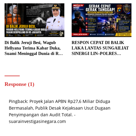
Capai Rp5,53 Miliar
Di Balik Jeruji Besi, Wagub
RESPON CEPAT DI BALIK
Hellyana Terima Kabar Duka,
LAKA LANTAS SUNGAILIAT
Suami Meninggal Dunia di RS
SINERGI LIN–POLRES
Jakarta
BANGKA UJI KECEPATAN
PENANGANAN DARURAT
Response (1)
Pingback:
Proyek Jalan APBN Rp27,6 Miliar Diduga
Bermasalah, Publik Desak Kejaksaan Usut Dugaan
Penyimpangan dan Audit Total. -
suarainvestigasinegara.com