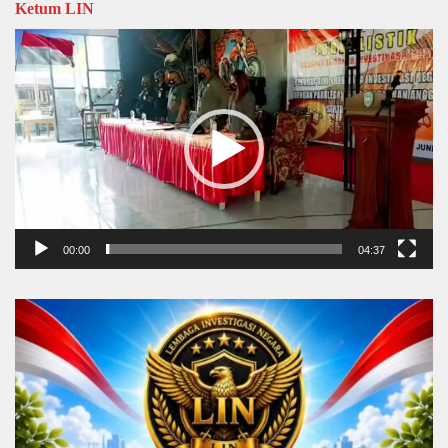
Ketum LIN
Video
Player
00:00
04:37