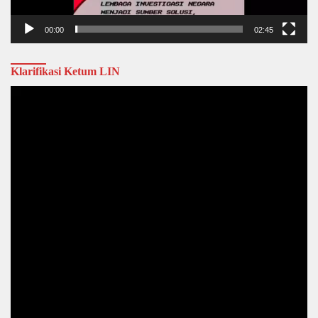
00:00
02:45
Klarifikasi Ketum LIN
Video
Player