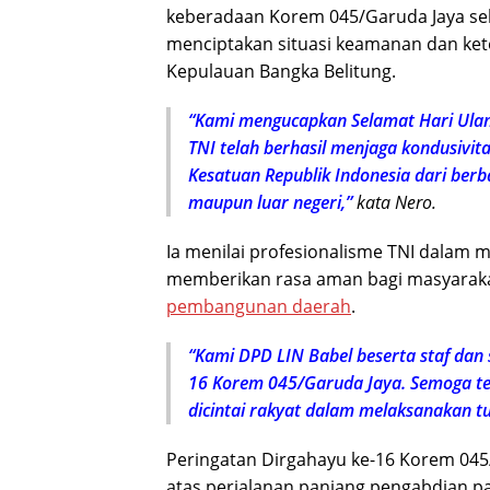
keberadaan Korem 045/Garuda Jaya sel
menciptakan situasi keamanan dan kete
Kepulauan Bangka Belitung.
“Kami mengucapkan Selamat Hari Ulan
TNI telah berhasil menjaga kondusivi
Kesatuan Republik Indonesia dari berb
maupun luar negeri,”
kata Nero.
Ia menilai profesionalisme TNI dalam 
memberikan rasa aman bagi masyaraka
pembangunan daerah
.
“Kami DPD LIN Babel beserta staf dan
16 Korem 045/Garuda Jaya. Semoga teta
dicintai rakyat dalam melaksanakan t
Peringatan Dirgahayu ke-16 Korem 045
atas perjalanan panjang pengabdian par