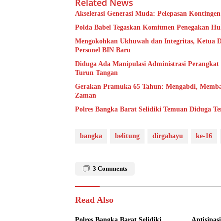
Related News
Akselerasi Generasi Muda: Pelepasan Kontinge
Polda Babel Tegaskan Komitmen Penegakan Huku
Mengokohkan Ukhuwah dan Integritas, Ketua 
Personel BIN Baru
Diduga Ada Manipulasi Administrasi Perangka
Turun Tangan
Gerakan Pramuka 65 Tahun: Mengabdi, Memba
Zaman
Polres Bangka Barat Selidiki Temuan Diduga T
bangka
belitung
dirgahayu
ke-16
3
Comments
Read Also
Polres Bangka Barat Selidiki
Antisipas