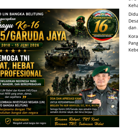
Keha
Didu
Desa
dan
Kora
Pan
Kebe