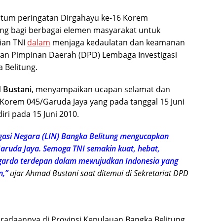
um peringatan Dirgahayu ke-16 Korem
ng bagi berbagai elemen masyarakat untuk
ian TNI
dalam
menjaga kedaulatan dan keamanan
wan Pimpinan Daerah (DPD) Lembaga Investigasi
 Belitung.
 Bustani
, menyampaikan ucapan selamat dan
Korem 045/Garuda Jaya yang pada tanggal 15 Juni
iri pada 15 Juni 2010.
gasi Negara (LIN) Bangka Belitung mengucapkan
aruda Jaya. Semoga TNI semakin kuat, hebat,
i garda terdepan dalam mewujudkan Indonesia yang
n,”
ujar Ahmad Bustani saat ditemui di Sekretariat DPD
adaannya di Provinsi Kepulauan Bangka Belitung,