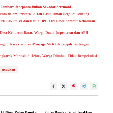
n Jambore Jeneponto Bukan Sekadar Seremoni
m dalam Perkara 53 Ton Pasir Timah Ilegal di Belitung
DPD LIN Sulsel dan Ketua DPC LIN Gowa Sambut Kehadiran
t Desa Konarom Barat, Warga Desak Inspektorat dan APH
ngun Karakter, dan Menjaga NKRI di Tengah Tantangan
engkorak Manusia di Jebus, Warga Diimbau Tidak Berspekulasi
ucapkan
i El Nino, Polres Bangka
Polres Bangka Barat Tegakkan