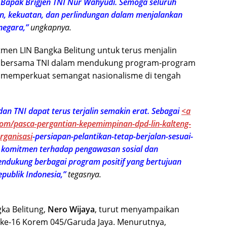
 Bapak Brigjen TNI Nur Wahyudi. Semoga seluruh
tan, kekuatan, dan perlindungan dalam menjalankan
negara,”
ungkapnya.
men LIN Bangka Belitung untuk terus menjalin
tif bersama TNI dalam mendukung program-program
a memperkuat semangat nasionalisme di tengah
dan TNI dapat terus terjalin semakin erat. Sebagai
<a
.com/pasca-pergantian-kepemimpinan-dpd-lin-kalteng-
rganisasi
-persiapan-pelantikan-tetap-berjalan-sesuai-
i komitmen terhadap pengawasan sosial dan
ndukung berbagai program positif yang bertujuan
ublik Indonesia,”
tegasnya.
gka Belitung,
Nero Wijaya
, turut menyampaikan
 ke-16 Korem 045/Garuda Jaya. Menurutnya,