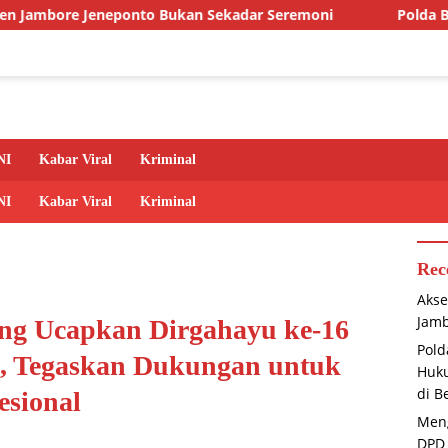
ponto Bukan Sekadar Seremoni
Polda Babel Tegaskan Ko
NI
Kabar Viral
Kriminal
NI
Kabar Viral
Kriminal
Rec
Akse
Jamb
ng Ucapkan Dirgahayu ke-16
Pold
, Tegaskan Dukungan untuk
Huku
di B
esional
Meng
DPD 