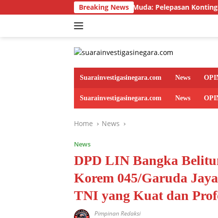
Skip
Akselerasi Generasi Muda: Pelepasan Kontingen Jambore Jene
Breaking News
to
content
Suarainvestigasinegara.com
News
OPI
Suarainvestigasinegara.com
News
OPI
Home
News
News
DPD LIN Bangka Belitu
Korem 045/Garuda Jaya
TNI yang Kuat dan Prof
Pimpinan Redaksi