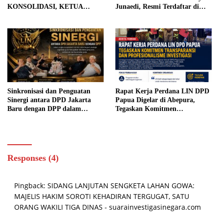
KONSOLIDASI, KETUA
Junaedi, Resmi Terdaftar di
UMUM GUS ROBI IRAWAN
Kesbangpol DKI
TEGASKAN SOLIDITAS DAN
KOMITMEN KOLABORASI
DENGAN PEMERINTAH
Sinkronisasi dan Penguatan
Rapat Kerja Perdana LIN DPD
Sinergi antara DPD Jakarta
Papua Digelar di Abepura,
Baru dengan DPP dalam
Tegaskan Komitmen
Rangka Menyatukan Visi, Misi,
Transparansi dan
serta Langkah Strategis
Profesionalisme
Organisasi
Responses (4)
Pingback:
SIDANG LANJUTAN SENGKETA LAHAN GOWA:
MAJELIS HAKIM SOROTI KEHADIRAN TERGUGAT, SATU
ORANG WAKILI TIGA DINAS - suarainvestigasinegara.com