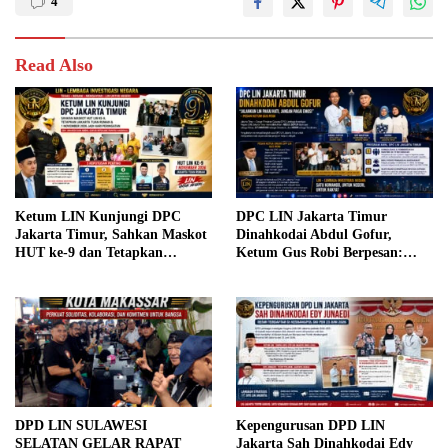
4
Read Also
Ketum LIN Kunjungi DPC
DPC LIN Jakarta Timur
Jakarta Timur, Sahkan Maskot
Dinahkodai Abdul Gofur,
HUT ke-9 dan Tetapkan
Ketum Gus Robi Berpesan:
Jakarta sebagai Tuan Rumah
“Jalankan LIN Pakai Hati,
Jangan Pakai Emosi”
DPD LIN SULAWESI
Kepengurusan DPD LIN
SELATAN GELAR RAPAT
Jakarta Sah Dinahkodai Edy