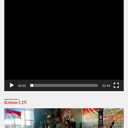
00:00
01:44
Ketum LIN
Video
Player