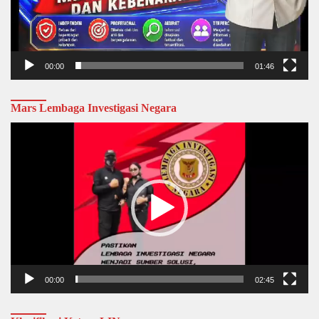
00:00
01:46
Mars Lembaga Investigasi Negara
Video
Player
00:00
02:45