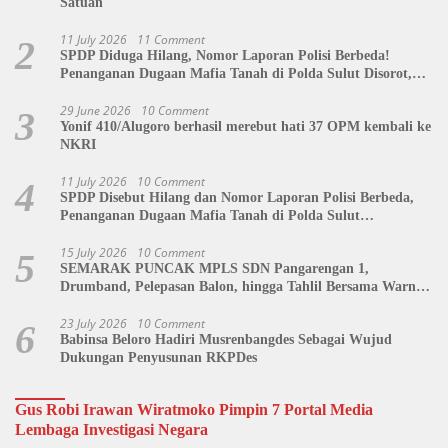
Satuan
11 July 2026
11 Comment
2
SPDP Diduga Hilang, Nomor Laporan Polisi Berbeda!
Penanganan Dugaan Mafia Tanah di Polda Sulut Disorot,
Jackson Sambow: LIN Siap Kawal Hingga Tingkat Pusat
29 June 2026
10 Comment
3
Yonif 410/Alugoro berhasil merebut hati 37 OPM kembali ke
NKRI
11 July 2026
10 Comment
4
SPDP Disebut Hilang dan Nomor Laporan Polisi Berbeda,
Penanganan Dugaan Mafia Tanah di Polda Sulut
Dipertanyakan
15 July 2026
10 Comment
5
SEMARAK PUNCAK MPLS SDN Pangarengan 1,
Drumband, Pelepasan Balon, hingga Tahlil Bersama Warnai
Penutupan Kegiatan
23 July 2026
10 Comment
6
Babinsa Beloro Hadiri Musrenbangdes Sebagai Wujud
Dukungan Penyusunan RKPDes
Gus Robi Irawan Wiratmoko Pimpin 7 Portal Media
Lembaga Investigasi Negara