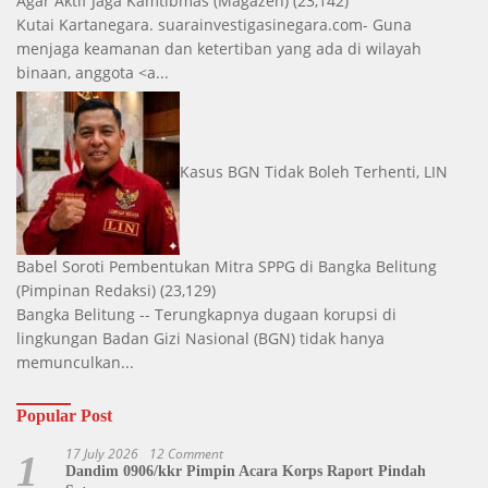
Agar Aktif Jaga Kamtibmas
(Magazen)
(23,142)
Kutai Kartanegara. suarainvestigasinegara.com- Guna
menjaga keamanan dan ketertiban yang ada di wilayah
binaan, anggota <a...
Kasus BGN Tidak Boleh Terhenti, LIN
Babel Soroti Pembentukan Mitra SPPG di Bangka Belitung
(Pimpinan Redaksi)
(23,129)
Bangka Belitung -- Terungkapnya dugaan korupsi di
lingkungan Badan Gizi Nasional (BGN) tidak hanya
memunculkan...
Popular Post
17 July 2026
12 Comment
1
Dandim 0906/kkr Pimpin Acara Korps Raport Pindah