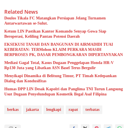
Related News
Doulos Tikala FC Matangkan Persiapan Jelang Turnamen
Antarwartawan se-Sulut.
Ketum LIN Pastikan Kantor Komando Senyap Gowa Siap
Beroperasi, Keliling Pantau Potensi Daerah
EKSEKUSI TANAH DAN BANGUNAN DI AIRMADIDI TUAI
KEBERATAN: TERMohon KLAIM PERKARA MASIH
BERPROSES PK, DASAR PEMBONGKARAN DIPERTANYAKAN
Mediasi Gagal Total, Kasus Dugaan Penggelapan Honda HR-V
Rp130 Juta yang Libatkan ASN Basel Terus Bergulir
Menyikapi Dinamika di Belitung Timur, PT Timah Kedepankan
Dialog dan Kondusifitas
Humas DPP LIN Desak Kapolri dan Panglima TNI Turun Langsung
Usut Dugaan Penyelundupan Kosmetik Ilegal Asal Filipina
berkas
jakarta
lengkapi
rapat
terbatas