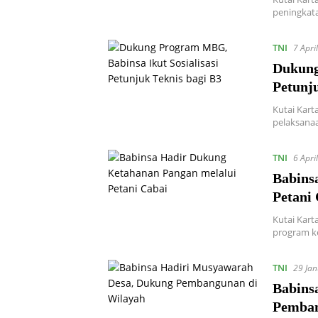
peningkata
TNI
7 Apri
Dukung
Petunju
Kutai Kar
pelaksanaa
TNI
6 Apri
Babins
Petani
Kutai Kar
program k
TNI
29 Ja
Babins
Pemban