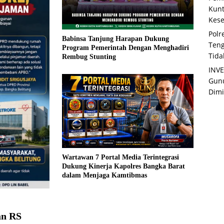
Kunt
Kese
Polr
Babinsa Tanjung Harapan Dukung
Teng
Program Pemerintah Dengan Menghadiri
Tida
Rembug Stunting
INVE
Gunu
Dimi
Wartawan 7 Portal Media Terintegrasi
Dukung Kinerja Kapolres Bangka Barat
dalam Menjaga Kamtibmas
an RS