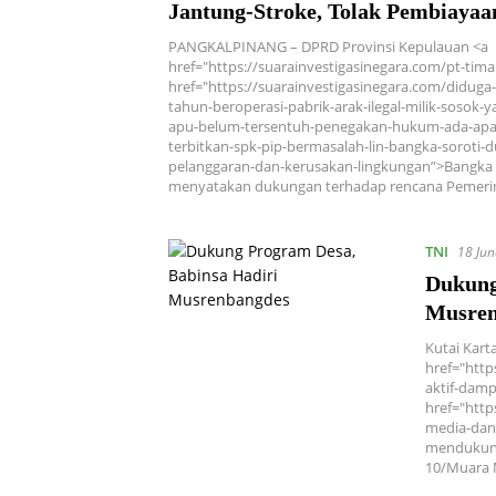
Jantung-Stroke, Tolak Pembiayaa
Pinjaman Daerah
PANGKALPINANG – DPRD Provinsi Kepulauan <a
href="https://suarainvestigasinegara.com/pt-tima
href="https://suarainvestigasinegara.com/diduga
tahun-beroperasi-pabrik-arak-ilegal-milik-sosok-y
apu-belum-tersentuh-penegakan-hukum-ada-apa
terbitkan-spk-pip-bermasalah-lin-bangka-soroti-
pelanggaran-dan-kerusakan-lingkungan”>Bangka B
menyatakan dukungan terhadap rencana Pemer
TNI
18 Ju
Dukung
Musren
Kutai Kart
href="http
aktif-damp
href="http
media-dan
mendukung
10/Muara 