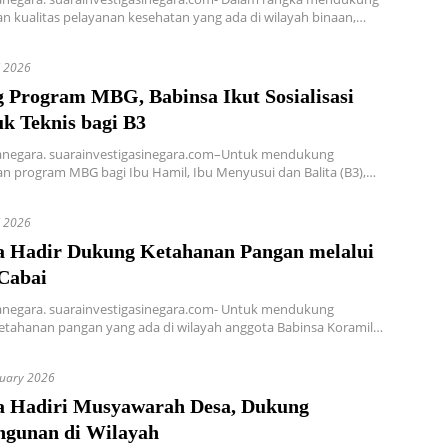
n kualitas pelayanan kesehatan yang ada di wilayah binaan,…
l 2026
 Program MBG, Babinsa Ikut Sosialisasi
k Teknis bagi B3
tanegara. suarainvestigasinegara.com–Untuk mendukung
n program MBG bagi Ibu Hamil, Ibu Menyusui dan Balita (B3),…
l 2026
a Hadir Dukung Ketahanan Pangan melalui
 Cabai
tanegara. suarainvestigasinegara.com- Untuk mendukung
etahanan pangan yang ada di wilayah anggota Babinsa Koramil…
nuary 2026
a Hadiri Musyawarah Desa, Dukung
gunan di Wilayah