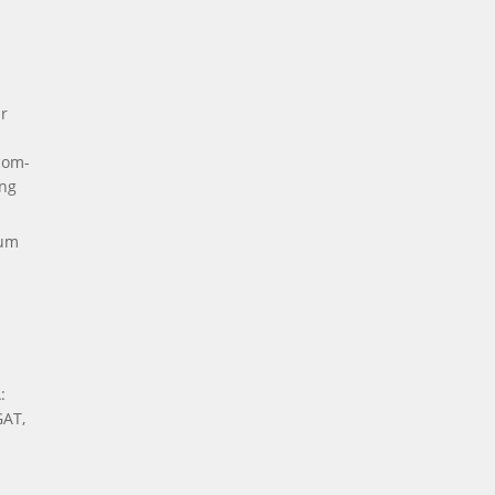
a
r
com-
ng
kum
:
AT,