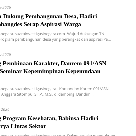
ne 2026
a Dukung Pembangunan Desa, Hadiri
bangdes Serap Aspirasi Warga
anegara. suarainvestigasinegara.com- Wujud dukungan TNI
program pembangunan desa yang berangkat dari aspirasi <a…
y 2026
 Pembinaan Karakter, Danrem 091/ASN
 Seminar Kepemimpinan Kepemudaan
n
tanegara. suarainvestigasinegara- Komandan Korem 091/ASN
I Anggara Sitompul S.I.P., M.Si, di dampingi Dandim…
l 2026
 Program Kesehatan, Babinsa Hadiri
rya Lintas Sektor
tanegara. suarainvestigasinegara.com- Dalam rangka mendukung