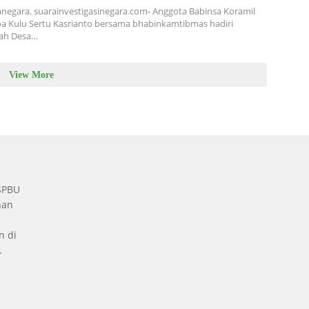
anegara. suarainvestigasinegara.com- Anggota Babinsa Koramil
a Kulu Sertu Kasrianto bersama bhabinkamtibmas hadiri
ah Desa…
View More
 SPBU
nan
n di
.