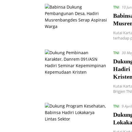
TNI
10 Ju
Babins
Musren
Kutai Kart
terhadap 
TNI
30 Ma
Dukung
Hadiri
Kriste
Kutai Kar
Brigjen TN
TNI
9 Apri
Dukung
Lokaka
Kutai Kar