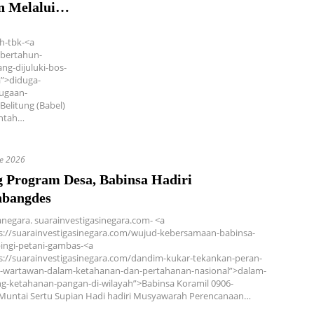
n Melalui
h-tbk-<a
-bertahun-
ang-dijuluki-bos-
”>diduga-
dugaan-
elitung (Babel)
intah…
ne 2026
 Program Desa, Babinsa Hadiri
bangdes
anegara. suarainvestigasinegara.com- <a
s://suarainvestigasinegara.com/wujud-kebersamaan-babinsa-
ingi-petani-gambas-<a
s://suarainvestigasinegara.com/dandim-kukar-tekankan-peran-
-wartawan-dalam-ketahanan-dan-pertahanan-nasional”>dalam-
-ketahanan-pangan-di-wilayah”>Babinsa Koramil 0906-
Muntai Sertu Supian Hadi hadiri Musyawarah Perencanaan…