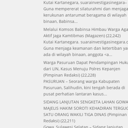
Kutai Kartanegara, suarainvestigasinegara–
Guna mempererat silaturahmi dan menjag
kerukunan antarumat beragama di wilayah
binaan, Babinsa...
Melalui Komsos Babinsa Himbau Warga Aga
Aktif Jaga Kamtibmas
(Magazen)
(22,242)
Kutai Kartanegara. suarainvestigasinegara.
Guna menjaga keamanan dan ketertiban ya
ada di wilayah binaan, anggota <a...
Warga Pasuruan Dapat Pendampingan Hu
dari LIN, Kasus Menuju Polres Kepanjen
(Pimpinan Redaksi)
(22,228)
PASURUAN – Seorang warga Kabupaten
Pasuruan, Salihudin, kini tengah berada di
pusat perhatian lantaran kasus...
SIDANG LANJUTAN SENGKETA LAHAN GOWA
MAJELIS HAKIM SOROTI KEHADIRAN TERGUG
SATU ORANG WAKILI TIGA DINAS
(Pimpinan
Redaksi)
(22,211)
Gowa, Sulawesi Selatan – Sidang lanjutan