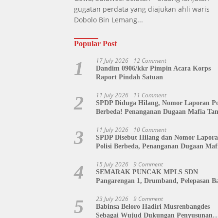
gugatan perdata yang diajukan ahli waris
Dobolo Bin Lemang...
Popular Post
17 July 2026
12 Comment
1
Dandim 0906/kkr Pimpin Acara Korps
Raport Pindah Satuan
11 July 2026
11 Comment
2
SPDP Diduga Hilang, Nomor Laporan Pol
Berbeda! Penanganan Dugaan Mafia Ta
di Polda Sulut Disorot, Jackson Sambow
Siap Kawal Hingga Tingkat Pusat
11 July 2026
10 Comment
3
SPDP Disebut Hilang dan Nomor Lapor
Polisi Berbeda, Penanganan Dugaan Maf
Tanah di Polda Sulut Dipertanyakan
15 July 2026
9 Comment
4
SEMARAK PUNCAK MPLS SDN
Pangarengan 1, Drumband, Pelepasan Ba
hingga Tahlil Bersama Warnai Penutupa
Kegiatan
23 July 2026
9 Comment
5
Babinsa Beloro Hadiri Musrenbangdes
Sebagai Wujud Dukungan Penyusunan