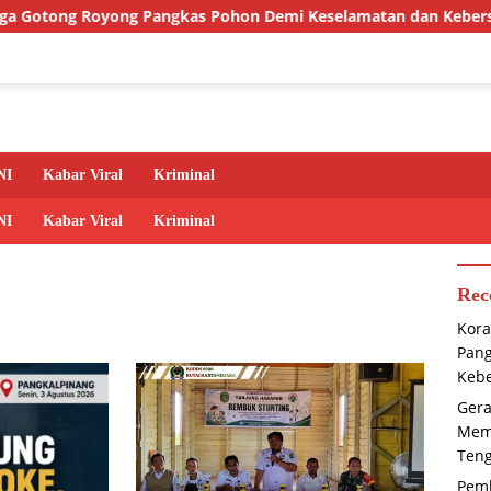
ng Pangkas Pohon Demi Keselamatan dan Kebersihan Lingkunga
NI
Kabar Viral
Kriminal
NI
Kabar Viral
Kriminal
Rec
Kora
Pan
Kebe
Gera
Memb
Ten
Pem