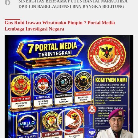
6
SINERGITAS BERSAMA PUTUS RANTAI NARKOTIKA
DPD LIN BABEL AUDENSI BNN BANGKA BELITUNG
Gus Robi Irawan Wiratmoko Pimpin 7 Portal Media
Lembaga Investigasi Negara
Video
Player