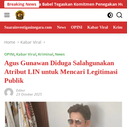
Skip
Penegakan Hukum dalam Perkara 53 Ton Pasir Timah Ilegal di B
Breaking News
to
content
Suarainvestigasinegara.com
News
OPINI
Kabar Viral
Krimina
Home
Kabar Viral
OPINI
,
Kabar Viral
,
Kriminal
,
News
Agus Gunawan Diduga Salahgunakan
Atribut LIN untuk Mencari Legitimasi
Publik
Editor
23 October 2025