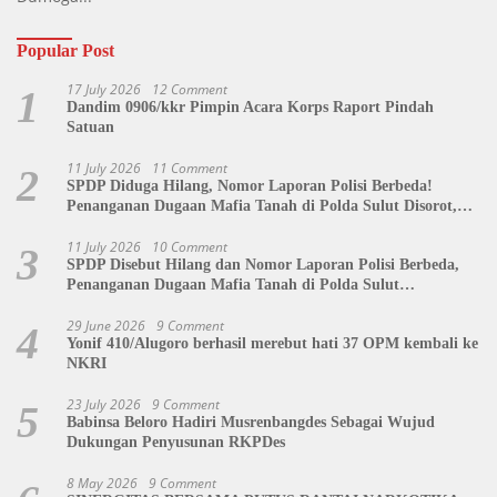
Popular Post
17 July 2026
12 Comment
1
Dandim 0906/kkr Pimpin Acara Korps Raport Pindah
Satuan
11 July 2026
11 Comment
2
SPDP Diduga Hilang, Nomor Laporan Polisi Berbeda!
Penanganan Dugaan Mafia Tanah di Polda Sulut Disorot,
Jackson Sambow: LIN Siap Kawal Hingga Tingkat Pusat
11 July 2026
10 Comment
3
SPDP Disebut Hilang dan Nomor Laporan Polisi Berbeda,
Penanganan Dugaan Mafia Tanah di Polda Sulut
Dipertanyakan
29 June 2026
9 Comment
4
Yonif 410/Alugoro berhasil merebut hati 37 OPM kembali ke
NKRI
23 July 2026
9 Comment
5
Babinsa Beloro Hadiri Musrenbangdes Sebagai Wujud
Dukungan Penyusunan RKPDes
8 May 2026
9 Comment