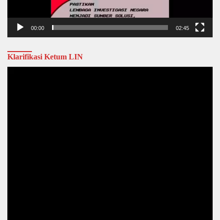
00:00
02:45
Klarifikasi Ketum LIN
Video
Player