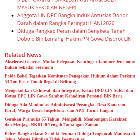
MASUK SEKOLAH NEGERI
Anggota LIN DPC Bangka Induk Antusias Donor
Darah dalam Rangka Peringati HANI 2026
Diduga Rangkap Peran dalam Sengketa Tanah
Dobolo Bin Lemang, Hakim PN Gowa Disorot LIN
Related News
Akselerasi Generasi Muda: Pelepasan Kontingen Jambore Jeneponto
Bukan Sekadar Seremoni
Polda Babel Tegaskan Komitmen Penegakan Hukum dalam Perkara
53 Ton Pasir Timah Ilegal di Belitung
Mengokohkan Ukhuwah dan Integritas, Ketua DPD LIN Sulsel dan
Ketua DPC LIN Gowa Sambut Kehadiran Personel BIN Baru
Diduga Ada Manipulasi Administrasi Perangkat Desa Konarom
Barat, Warga Desak Inspektorat dan APH Turun Tangan
Gerakan Pramuka 65 Tahun: Mengabdi, Membangun Karakter,
dan Menjaga NKRI di Tengah Tantangan Zaman
Polres Bangka Barat Selidiki Temuan Diduga Tengkorak Manusia di
Jebus, Warga Diimbau Tidak Berspekulasi