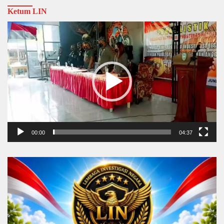
Ketum LIN
Video
Player
00:00
04:37