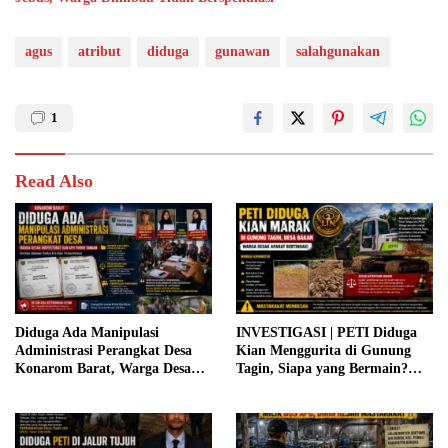
agus
atribut
diduga
gunawan
salahgunakan
1
Read Also
Diduga Ada Manipulasi
INVESTIGASI | PETI Diduga
Administrasi Perangkat Desa
Kian Menggurita di Gunung
Konarom Barat, Warga Desak
Tagin, Siapa yang Bermain?
Inspektorat dan APH Turun
Aparat Diminta Jangan Tutup
Tangan
Mata