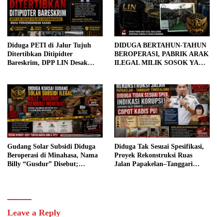
Diduga PETI di Jalur Tujuh
DIDUGA BERTAHUN-TAHUN
Ditertibkan Ditipidter
BEROPERASI, PABRIK ARAK
Bareskrim, DPP LIN Desak
ILEGAL MILIK SOSOK YANG
Polres Kotamobagu Buka
DIJULUKI “BOS APU”
Perkembangan Kasus
BELUM TERSENTUH
PENEGAKAN HUKUM, ADA
APA?
Gudang Solar Subsidi Diduga
Diduga Tak Sesuai Spesifikasi,
Beroperasi di Minahasa, Nama
Proyek Rekonstruksi Ruas
Billy “Gusdur” Disebut;
Jalan Papakelan–Tanggari
Dugaan PETI di Ratatotok
Tonsea Lama Senilai Rp3,98
Turut Disorot
Miliar Jadi Sorotan, Warga
Desak Audit dan Evaluasi.
Leave a Reply