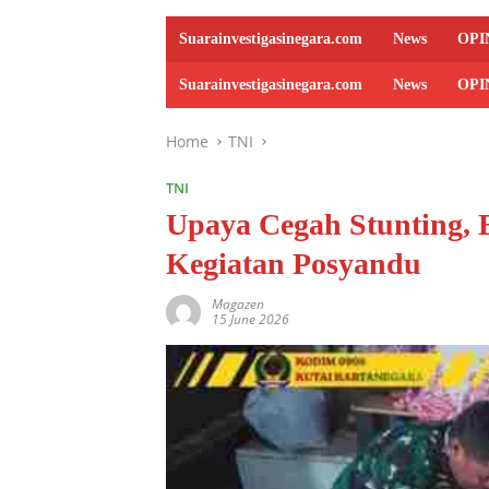
Suarainvestigasinegara.com
News
OPI
Suarainvestigasinegara.com
News
OPI
Home
TNI
TNI
Upaya Cegah Stunting, 
Kegiatan Posyandu
Magazen
15 June 2026