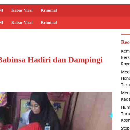
NI
Kabar Viral
Kriminal
NI
Kabar Viral
Kriminal
Rec
Kema
Bers
Babinsa Hadiri dan Dampingi
Roy
Medi
Hond
Teru
Meny
Kede
Huma
Tur
Kosm
Stop