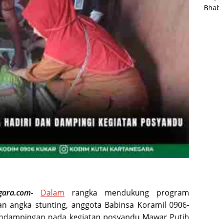
Bha
gara.com-
Dalam
rangka mendukung program
 angka stunting, anggota Babinsa Koramil 0906-
ndampingan pada kegiatan posyandu Mawar Putih