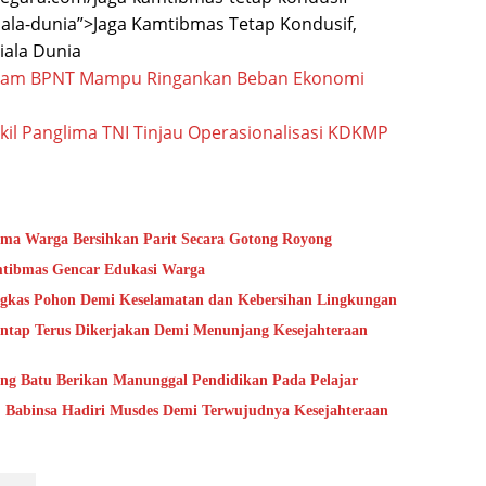
iala-dunia”>Jaga Kamtibmas Tetap Kondusif,
iala Dunia
ogram BPNT Mampu Ringankan Beban Ekonomi
l Panglima TNI Tinjau Operasionalisasi KDKMP
ma Warga Bersihkan Parit Secara Gotong Royong
mtibmas Gencar Edukasi Warga
gkas Pohon Demi Keselamatan dan Kebersihan Lingkungan
tap Terus Dikerjakan Demi Menunjang Kesejahteraan
ung Batu Berikan Manunggal Pendidikan Pada Pelajar
 Babinsa Hadiri Musdes Demi Terwujudnya Kesejahteraan