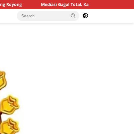
agal Total, Kasus Dugaan Penggelapan Honda HR-V Rp130 Juta ya