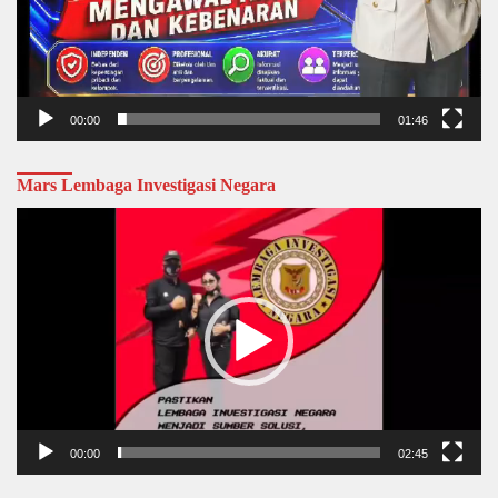
00:00
01:46
Mars Lembaga Investigasi Negara
Video
Player
00:00
02:45