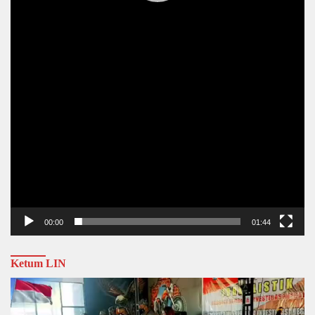
00:00
01:44
Ketum LIN
Video
Player