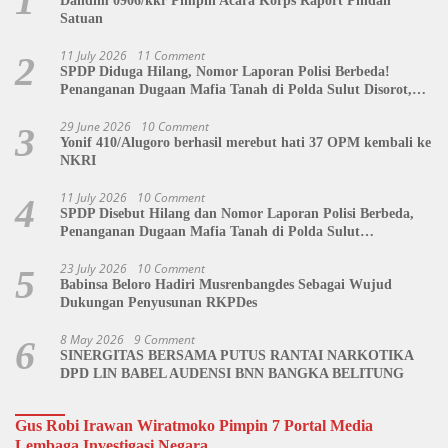
1
Dandim 0906/kkr Pimpin Acara Korps Raport Pindah
Satuan
11 July 2026
11 Comment
2
SPDP Diduga Hilang, Nomor Laporan Polisi Berbeda!
Penanganan Dugaan Mafia Tanah di Polda Sulut Disorot,
Jackson Sambow: LIN Siap Kawal Hingga Tingkat Pusat
29 June 2026
10 Comment
3
Yonif 410/Alugoro berhasil merebut hati 37 OPM kembali ke
NKRI
11 July 2026
10 Comment
4
SPDP Disebut Hilang dan Nomor Laporan Polisi Berbeda,
Penanganan Dugaan Mafia Tanah di Polda Sulut
Dipertanyakan
23 July 2026
10 Comment
5
Babinsa Beloro Hadiri Musrenbangdes Sebagai Wujud
Dukungan Penyusunan RKPDes
8 May 2026
9 Comment
6
SINERGITAS BERSAMA PUTUS RANTAI NARKOTIKA
DPD LIN BABEL AUDENSI BNN BANGKA BELITUNG
Gus Robi Irawan Wiratmoko Pimpin 7 Portal Media
Lembaga Investigasi Negara