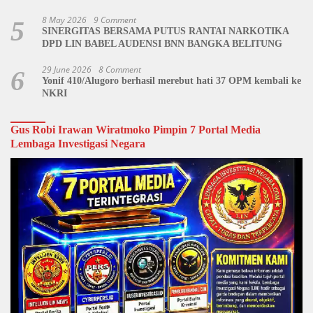
Penutupan Kegiatan
8 May 2026
9 Comment
5
SINERGITAS BERSAMA PUTUS RANTAI NARKOTIKA
DPD LIN BABEL AUDENSI BNN BANGKA BELITUNG
29 June 2026
8 Comment
6
Yonif 410/Alugoro berhasil merebut hati 37 OPM kembali ke
NKRI
Gus Robi Irawan Wiratmoko Pimpin 7 Portal Media
Lembaga Investigasi Negara
Video
Player