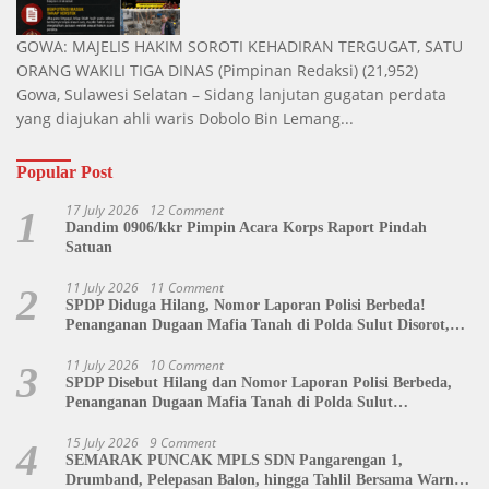
GOWA: MAJELIS HAKIM SOROTI KEHADIRAN TERGUGAT, SATU
ORANG WAKILI TIGA DINAS
(Pimpinan Redaksi)
(21,952)
Gowa, Sulawesi Selatan – Sidang lanjutan gugatan perdata
yang diajukan ahli waris Dobolo Bin Lemang...
Popular Post
17 July 2026
12 Comment
1
Dandim 0906/kkr Pimpin Acara Korps Raport Pindah
Satuan
11 July 2026
11 Comment
2
SPDP Diduga Hilang, Nomor Laporan Polisi Berbeda!
Penanganan Dugaan Mafia Tanah di Polda Sulut Disorot,
Jackson Sambow: LIN Siap Kawal Hingga Tingkat Pusat
11 July 2026
10 Comment
3
SPDP Disebut Hilang dan Nomor Laporan Polisi Berbeda,
Penanganan Dugaan Mafia Tanah di Polda Sulut
Dipertanyakan
15 July 2026
9 Comment
4
SEMARAK PUNCAK MPLS SDN Pangarengan 1,
Drumband, Pelepasan Balon, hingga Tahlil Bersama Warnai