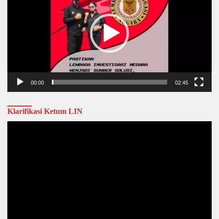
00:00
02:45
Klarifikasi Ketum LIN
Video
Player