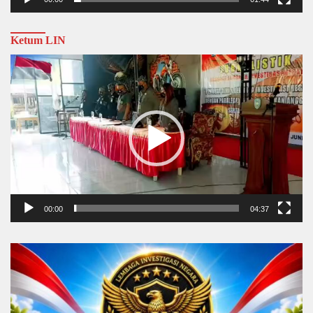
Ketum LIN
Video
Player
00:00
04:37