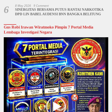
8 May 2026
9 Comment
6
SINERGITAS BERSAMA PUTUS RANTAI NARKOTIKA
DPD LIN BABEL AUDENSI BNN BANGKA BELITUNG
Gus Robi Irawan Wiratmoko Pimpin 7 Portal Media
Lembaga Investigasi Negara
Video
Player