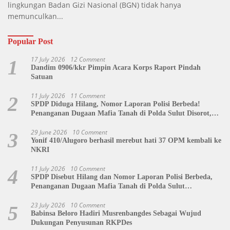
lingkungan Badan Gizi Nasional (BGN) tidak hanya
memunculkan...
Popular Post
17 July 2026
12 Comment
1
Dandim 0906/kkr Pimpin Acara Korps Raport Pindah
Satuan
11 July 2026
11 Comment
2
SPDP Diduga Hilang, Nomor Laporan Polisi Berbeda!
Penanganan Dugaan Mafia Tanah di Polda Sulut Disorot,
Jackson Sambow: LIN Siap Kawal Hingga Tingkat Pusat
29 June 2026
10 Comment
3
Yonif 410/Alugoro berhasil merebut hati 37 OPM kembali ke
NKRI
11 July 2026
10 Comment
4
SPDP Disebut Hilang dan Nomor Laporan Polisi Berbeda,
Penanganan Dugaan Mafia Tanah di Polda Sulut
Dipertanyakan
23 July 2026
10 Comment
5
Babinsa Beloro Hadiri Musrenbangdes Sebagai Wujud
Dukungan Penyusunan RKPDes