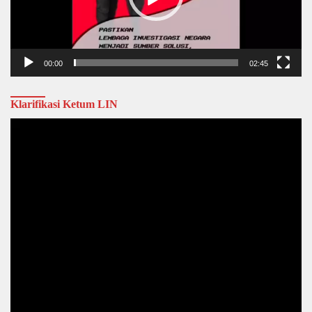
00:00
02:45
Klarifikasi Ketum LIN
Video
Player