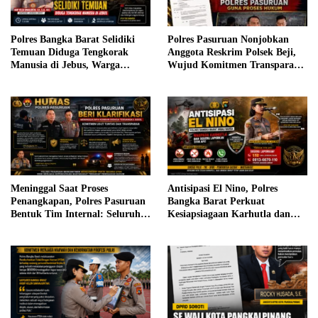
Polres Bangka Barat Selidiki
Polres Pasuruan Nonjobkan
Temuan Diduga Tengkorak
Anggota Reskrim Polsek Beji,
Manusia di Jebus, Warga
Wujud Komitmen Transparansi
Diimbau Tidak Berspekulasi
Penanganan Dugaan
Penganiayaan
Meninggal Saat Proses
Antisipasi El Nino, Polres
Penangkapan, Polres Pasuruan
Bangka Barat Perkuat
Bentuk Tim Internal: Seluruh
Kesiapsiagaan Karhutla dan
Anggota Diperiksa
Minta Warga Segera Laporkan
Titik Api