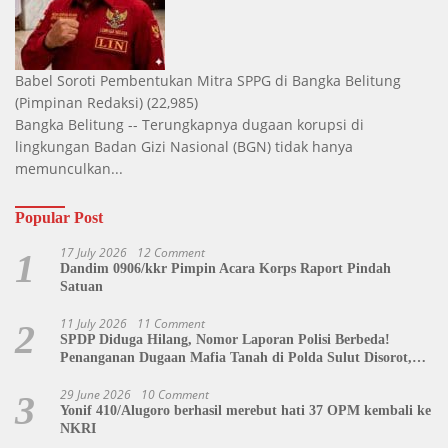
Babel Soroti Pembentukan Mitra SPPG di Bangka Belitung
(Pimpinan Redaksi)
(22,985)
Bangka Belitung -- Terungkapnya dugaan korupsi di
lingkungan Badan Gizi Nasional (BGN) tidak hanya
memunculkan...
Popular Post
17 July 2026
12 Comment
1
Dandim 0906/kkr Pimpin Acara Korps Raport Pindah
Satuan
11 July 2026
11 Comment
2
SPDP Diduga Hilang, Nomor Laporan Polisi Berbeda!
Penanganan Dugaan Mafia Tanah di Polda Sulut Disorot,
Jackson Sambow: LIN Siap Kawal Hingga Tingkat Pusat
29 June 2026
10 Comment
3
Yonif 410/Alugoro berhasil merebut hati 37 OPM kembali ke
NKRI