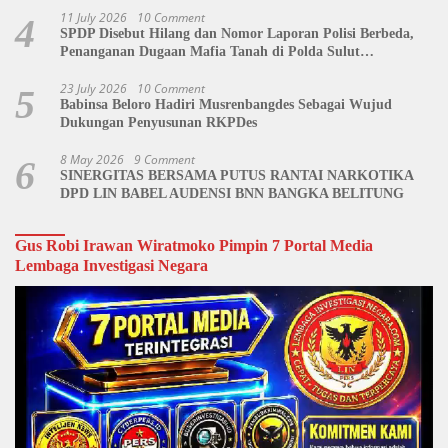
11 July 2026
10 Comment
4
SPDP Disebut Hilang dan Nomor Laporan Polisi Berbeda,
Penanganan Dugaan Mafia Tanah di Polda Sulut
Dipertanyakan
23 July 2026
10 Comment
5
Babinsa Beloro Hadiri Musrenbangdes Sebagai Wujud
Dukungan Penyusunan RKPDes
8 May 2026
9 Comment
6
SINERGITAS BERSAMA PUTUS RANTAI NARKOTIKA
DPD LIN BABEL AUDENSI BNN BANGKA BELITUNG
Gus Robi Irawan Wiratmoko Pimpin 7 Portal Media
Lembaga Investigasi Negara
Video
Player