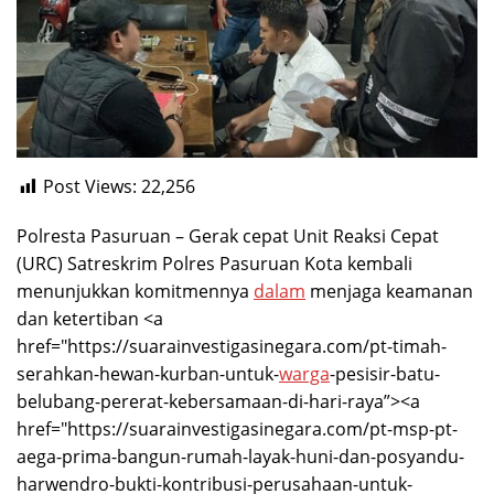
Post Views:
22,256
Polresta Pasuruan – Gerak cepat Unit Reaksi Cepat
(URC) Satreskrim Polres Pasuruan Kota kembali
menunjukkan komitmennya
dalam
menjaga keamanan
dan ketertiban <a
href="https://suarainvestigasinegara.com/pt-timah-
serahkan-hewan-kurban-untuk-
warga
-pesisir-batu-
belubang-pererat-kebersamaan-di-hari-raya”><a
href="https://suarainvestigasinegara.com/pt-msp-pt-
aega-prima-bangun-rumah-layak-huni-dan-posyandu-
harwendro-bukti-kontribusi-perusahaan-untuk-