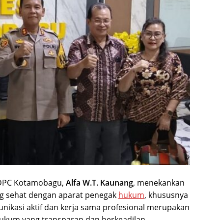
N DPC Kotamobagu,
Alfa W.T. Kaunang
, menekankan
g sehat dengan aparat penegak
hukum
, khususnya
nikasi aktif dan kerja sama profesional merupakan
ukum yang transparan dan berkeadilan.