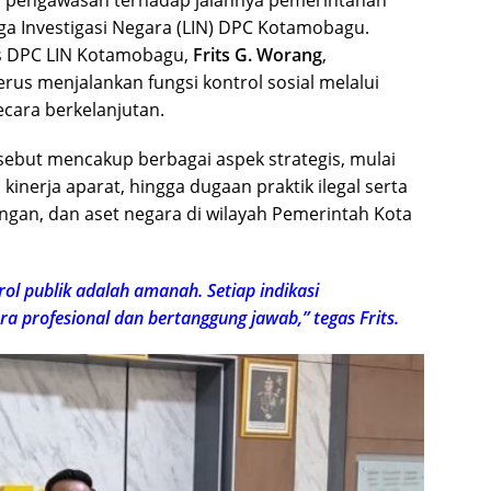
pengawasan terhadap jalannya pemerintahan
ga Investigasi Negara (LIN) DPC Kotamobagu.
is DPC LIN Kotamobagu,
Frits G. Worang
,
us menjalankan fungsi kontrol sosial melalui
cara berkelanjutan.
but mencakup berbagai aspek strategis, mulai
inerja aparat, hingga dugaan praktik ilegal serta
gan, dan aset negara di wilayah Pemerintah Kota
rol publik adalah amanah. Setiap indikasi
a profesional dan bertanggung jawab,” tegas Frits.