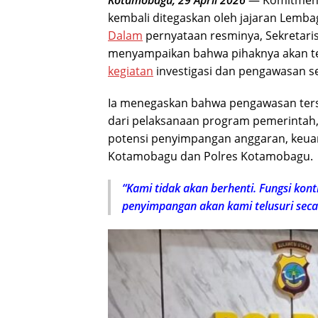
Kotamobagu, 29 April 2026
— Komitmen 
kembali ditegaskan oleh jajaran Lemba
Dalam
pernyataan resminya, Sekretar
menyampaikan bahwa pihaknya akan ter
kegiatan
investigasi dan pengawasan se
Ia menegaskan bahwa pengawasan terse
dari pelaksanaan program pemerintah, k
potensi penyimpangan anggaran, keuan
Kotamobagu dan Polres Kotamobagu.
“Kami tidak akan berhenti. Fungsi kont
penyimpangan akan kami telusuri secar