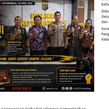
Keha
Didu
Desa
dan
Kora
Pan
Kebe