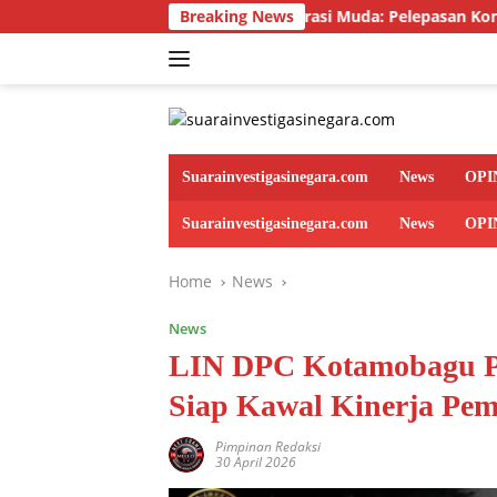
Skip
lerasi Generasi Muda: Pelepasan Kontingen Jambore Jeneponto 
Breaking News
to
content
Suarainvestigasinegara.com
News
OPI
Suarainvestigasinegara.com
News
OPI
Home
News
News
LIN DPC Kotamobagu Pe
Siap Kawal Kinerja Pem
Pimpinan Redaksi
30 April 2026