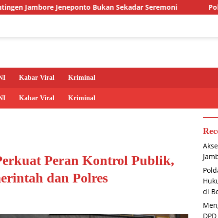
Bukan Sekadar Seremoni
Polda Babel Tegaskan Komitmen
NI
Kabar Viral
Kriminal
NI
Kabar Viral
Kriminal
Rec
Akse
Jamb
rkuat Peran Kontrol Publik,
Pold
erintah dan Polres
Huku
di B
Meng
DPD 