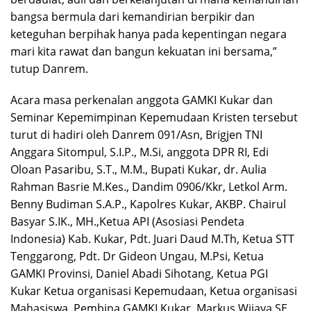
bangsa bermula dari kemandirian berpikir dan
keteguhan berpihak hanya pada kepentingan negara
mari kita rawat dan bangun kekuatan ini bersama,”
tutup Danrem.
Acara masa perkenalan anggota GAMKI Kukar dan
Seminar Kepemimpinan Kepemudaan Kristen tersebut
turut di hadiri oleh Danrem 091/Asn, Brigjen TNI
Anggara Sitompul, S.I.P., M.Si, anggota DPR RI, Edi
Oloan Pasaribu, S.T., M.M., Bupati Kukar, dr. Aulia
Rahman Basrie M.Kes., Dandim 0906/Kkr, Letkol Arm.
Benny Budiman S.A.P., Kapolres Kukar, AKBP. Chairul
Basyar S.IK., MH.,Ketua API (Asosiasi Pendeta
Indonesia) Kab. Kukar, Pdt. Juari Daud M.Th, Ketua STT
Tenggarong, Pdt. Dr Gideon Ungau, M.Psi, Ketua
GAMKI Provinsi, Daniel Abadi Sihotang, Ketua PGI
Kukar Ketua organisasi Kepemudaan, Ketua organisasi
Mahasiswa, Pembina GAMKI Kukar, Markus Wijaya SE,