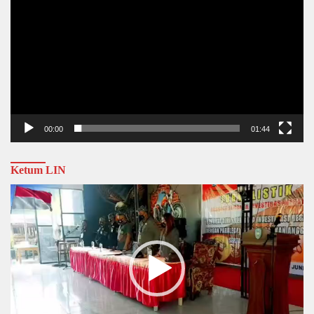
00:00
01:44
Ketum LIN
Video
Player