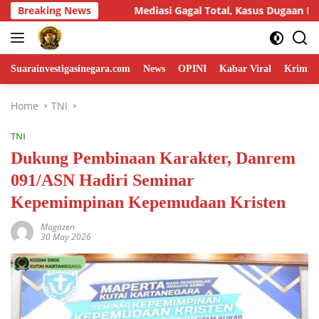
Skip
al Total, Kasus Dugaan Penggelapan Honda HR-V Rp130 Juta yang
Breaking News
to
content
Suarainvestigasinegara.com
News
OPINI
Kabar Viral
Krimina
Home
TNI
TNI
Dukung Pembinaan Karakter, Danrem
091/ASN Hadiri Seminar
Kepemimpinan Kepemudaan Kristen
Magazen
30 May 2026