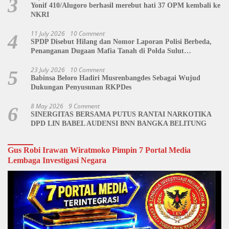
3
Yonif 410/Alugoro berhasil merebut hati 37 OPM kembali ke
NKRI
11 July 2026
10 Comment
4
SPDP Disebut Hilang dan Nomor Laporan Polisi Berbeda,
Penanganan Dugaan Mafia Tanah di Polda Sulut
Dipertanyakan
23 July 2026
10 Comment
5
Babinsa Beloro Hadiri Musrenbangdes Sebagai Wujud
Dukungan Penyusunan RKPDes
8 May 2026
9 Comment
6
SINERGITAS BERSAMA PUTUS RANTAI NARKOTIKA
DPD LIN BABEL AUDENSI BNN BANGKA BELITUNG
Gus Robi Irawan Wiratmoko Pimpin 7 Portal Media
Lembaga Investigasi Negara
Video
Player