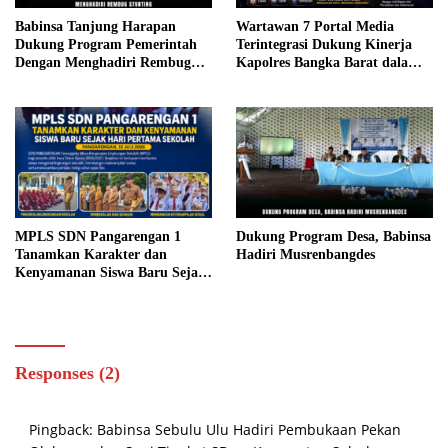
Babinsa Tanjung Harapan
Wartawan 7 Portal Media
Dukung Program Pemerintah
Terintegrasi Dukung Kinerja
Dengan Menghadiri Rembug
Kapolres Bangka Barat dalam
Stunting
Menjaga Kamtibmas
MPLS SDN Pangarengan 1
Dukung Program Desa, Babinsa
Tanamkan Karakter dan
Hadiri Musrenbangdes
Kenyamanan Siswa Baru Sejak
Hari Pertama Sekolah
Responses (2)
Pingback:
Babinsa Sebulu Ulu Hadiri Pembukaan Pekan