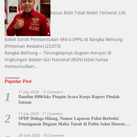
Kasus BGN Tidak Boleh Terhenti, LIN
Babel Soroti Pembentukan Mitra SPPG di Bangka Belitung
(Pimpinan Redaksi)
(23,073)
Bangka Belitung -- Terungkapnya dugaan korupsi di
lingkungan Badan Gizi Nasional (BGN) tidak hanya
memunculkan...
Popular Post
17 July 2026
12 Comment
1
Dandim 0906/kkr Pimpin Acara Korps Raport Pindah
Satuan
11 July 2026
11 Comment
2
SPDP Diduga Hilang, Nomor Laporan Polisi Berbeda!
Penanganan Dugaan Mafia Tanah di Polda Sulut Disorot,
Jackson Sambow: LIN Siap Kawal Hingga Tingkat Pusat
29 June 2026
10 Comment