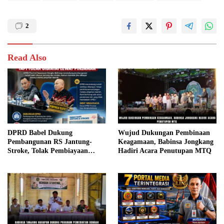
2
Read Also
DPRD Babel Dukung
Wujud Dukungan Pembinaan
Pembangunan RS Jantung-
Keagamaan, Babinsa Jongkang
Stroke, Tolak Pembiayaan
Hadiri Acara Penutupan MTQ
Melalui Pinjaman Daerah