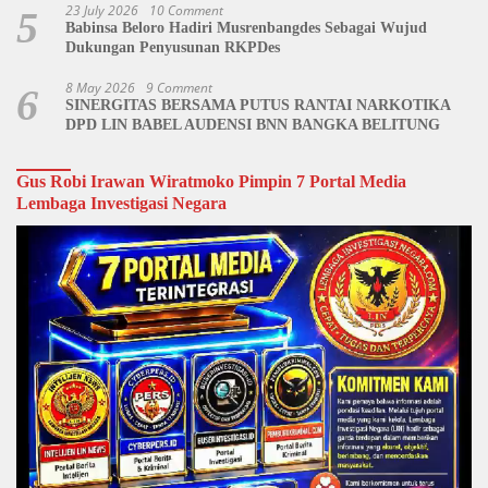
23 July 2026
10 Comment
5
Babinsa Beloro Hadiri Musrenbangdes Sebagai Wujud
Dukungan Penyusunan RKPDes
8 May 2026
9 Comment
6
SINERGITAS BERSAMA PUTUS RANTAI NARKOTIKA
DPD LIN BABEL AUDENSI BNN BANGKA BELITUNG
Gus Robi Irawan Wiratmoko Pimpin 7 Portal Media
Lembaga Investigasi Negara
Video
Player