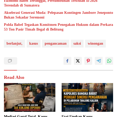
Ekonomi Babel Tertinggal, Pertumbuhan Triwulan II-2026
Terendah di Sumatera
Akselerasi Generasi Muda: Pelepasan Kontingen Jambore Jeneponto
Bukan Sekadar Seremoni
Polda Babel Tegaskan Komitmen Penegakan Hukum dalam Perkara
53 Ton Pasir Timah Ilegal di Belitung
berlanjut,
kasus
pengancaman
saksi
winongan
Read Also
Mediasi Gagal Total, Kasus
Usai Ungkap Kasus