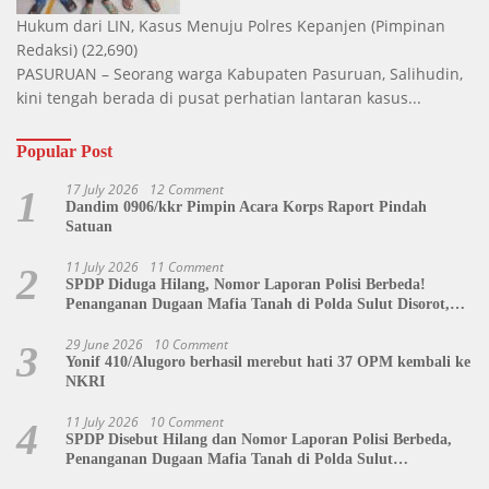
Hukum dari LIN, Kasus Menuju Polres Kepanjen
(Pimpinan
Redaksi)
(22,690)
PASURUAN – Seorang warga Kabupaten Pasuruan, Salihudin,
kini tengah berada di pusat perhatian lantaran kasus...
Popular Post
17 July 2026
12 Comment
1
Dandim 0906/kkr Pimpin Acara Korps Raport Pindah
Satuan
11 July 2026
11 Comment
2
SPDP Diduga Hilang, Nomor Laporan Polisi Berbeda!
Penanganan Dugaan Mafia Tanah di Polda Sulut Disorot,
Jackson Sambow: LIN Siap Kawal Hingga Tingkat Pusat
29 June 2026
10 Comment
3
Yonif 410/Alugoro berhasil merebut hati 37 OPM kembali ke
NKRI
11 July 2026
10 Comment
4
SPDP Disebut Hilang dan Nomor Laporan Polisi Berbeda,
Penanganan Dugaan Mafia Tanah di Polda Sulut
Dipertanyakan