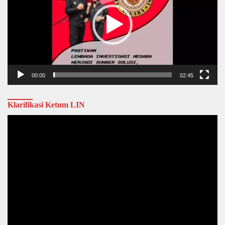
00:00
02:45
Klarifikasi Ketum LIN
Video
Player