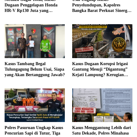
Dugaan Penggelapan Honda
Penyelundupan, Kapolres
HR-V Rp130 Juta yang
Bangka Barat Perkuat Sinergi
Libatkan ASN Basel Terus
Pengamanan di Pelabuhan
Bergulir
Tanjung Kalian
Kasus Tambang Ilegal
Kasus Dugaan Korupsi Irigasi
Tulungagung Belum Usai, Siapa
Gantung Mesuji “Digantung”
yang Akan Bertanggung Jawab?
Kejati Lampung? Kerugian
Negara Diduga Rp14,3 Miliar,
Tersangka Belum Juga Muncul
Polres Pasuruan Ungkap Kasus
Kasus Menggantung Lebih dari
Pencurian Sapi di Tutur, Tiga
Satu Dekade, Polres Minahasa