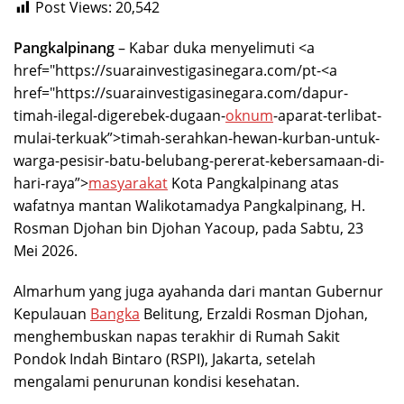
Post Views:
20,542
Pangkalpinang
– Kabar duka menyelimuti <a
href="https://suarainvestigasinegara.com/pt-<a
href="https://suarainvestigasinegara.com/dapur-
timah-ilegal-digerebek-dugaan-
oknum
-aparat-terlibat-
mulai-terkuak”>timah-serahkan-hewan-kurban-untuk-
warga-pesisir-batu-belubang-pererat-kebersamaan-di-
hari-raya”>
masyarakat
Kota Pangkalpinang atas
wafatnya mantan Walikotamadya Pangkalpinang, H.
Rosman Djohan bin Djohan Yacoup, pada Sabtu, 23
Mei 2026.
Almarhum yang juga ayahanda dari mantan Gubernur
Kepulauan
Bangka
Belitung, Erzaldi Rosman Djohan,
menghembuskan napas terakhir di Rumah Sakit
Pondok Indah Bintaro (RSPI), Jakarta, setelah
mengalami penurunan kondisi kesehatan.