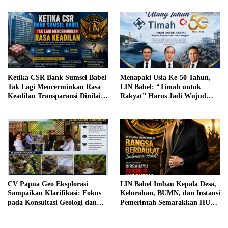
Ketika CSR Bank Sumsel Babel
Menapaki Usia Ke-50 Tahun,
Tak Lagi Mencerminkan Rasa
LIN Babel: “Timah untuk
Keadilan Transparansi Dinilai
Rakyat” Harus Jadi Wujud
Menjadi Kunci Menjaga
Kepedulian untuk Negeri
Kepercayaan Publik
CV Papua Geo Eksplorasi
LIN Babel Imbau Kepala Desa,
Sampaikan Klarifikasi: Fokus
Kelurahan, BUMN, dan Instansi
pada Konsultasi Geologi dan
Pemerintah Semarakkan HUT
Pengembangan SDM Papua
Ke-81 Kemerdekaan RI