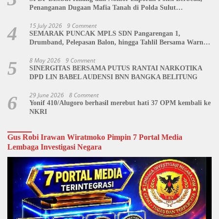
Penanganan Dugaan Mafia Tanah di Polda Sulut
Dipertanyakan
15 July 2026
9 Comment
4
SEMARAK PUNCAK MPLS SDN Pangarengan 1,
Drumband, Pelepasan Balon, hingga Tahlil Bersama Warnai
Penutupan Kegiatan
8 May 2026
9 Comment
5
SINERGITAS BERSAMA PUTUS RANTAI NARKOTIKA
DPD LIN BABEL AUDENSI BNN BANGKA BELITUNG
29 June 2026
8 Comment
6
Yonif 410/Alugoro berhasil merebut hati 37 OPM kembali ke
NKRI
Gus Robi Irawan Wiratmoko Pimpin 7 Portal Media
Lembaga Investigasi Negara
Video
Player