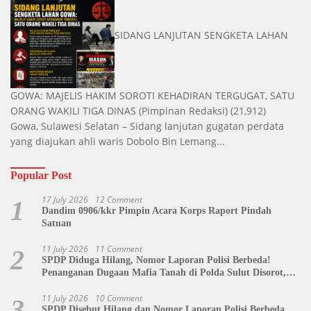
SIDANG LANJUTAN SENGKETA LAHAN
GOWA: MAJELIS HAKIM SOROTI KEHADIRAN TERGUGAT, SATU
ORANG WAKILI TIGA DINAS
(Pimpinan Redaksi)
(21,912)
Gowa, Sulawesi Selatan – Sidang lanjutan gugatan perdata
yang diajukan ahli waris Dobolo Bin Lemang...
Popular Post
17 July 2026
12 Comment
1
Dandim 0906/kkr Pimpin Acara Korps Raport Pindah
Satuan
11 July 2026
11 Comment
2
SPDP Diduga Hilang, Nomor Laporan Polisi Berbeda!
Penanganan Dugaan Mafia Tanah di Polda Sulut Disorot,
Jackson Sambow: LIN Siap Kawal Hingga Tingkat Pusat
11 July 2026
10 Comment
3
SPDP Disebut Hilang dan Nomor Laporan Polisi Berbeda,