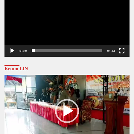
00:00
01:44
Ketum LIN
Video
Player