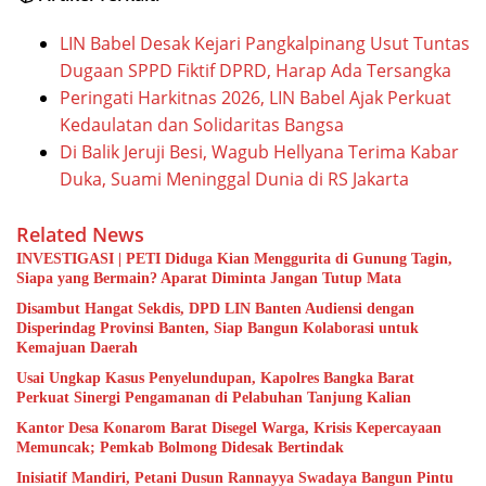
LIN Babel Desak Kejari Pangkalpinang Usut Tuntas
Dugaan SPPD Fiktif DPRD, Harap Ada Tersangka
Peringati Harkitnas 2026, LIN Babel Ajak Perkuat
Kedaulatan dan Solidaritas Bangsa
Di Balik Jeruji Besi, Wagub Hellyana Terima Kabar
Duka, Suami Meninggal Dunia di RS Jakarta
Related News
INVESTIGASI | PETI Diduga Kian Menggurita di Gunung Tagin,
Siapa yang Bermain? Aparat Diminta Jangan Tutup Mata
Disambut Hangat Sekdis, DPD LIN Banten Audiensi dengan
Disperindag Provinsi Banten, Siap Bangun Kolaborasi untuk
Kemajuan Daerah
Usai Ungkap Kasus Penyelundupan, Kapolres Bangka Barat
Perkuat Sinergi Pengamanan di Pelabuhan Tanjung Kalian
Kantor Desa Konarom Barat Disegel Warga, Krisis Kepercayaan
Memuncak; Pemkab Bolmong Didesak Bertindak
Inisiatif Mandiri, Petani Dusun Rannayya Swadaya Bangun Pintu