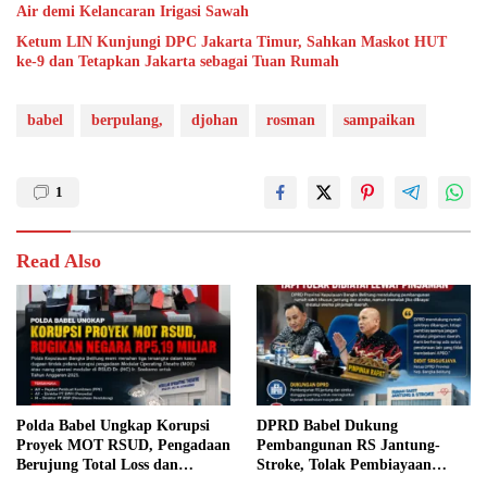
Air demi Kelancaran Irigasi Sawah
Ketum LIN Kunjungi DPC Jakarta Timur, Sahkan Maskot HUT
ke-9 dan Tetapkan Jakarta sebagai Tuan Rumah
babel
berpulang,
djohan
rosman
sampaikan
1
Read Also
Polda Babel Ungkap Korupsi
DPRD Babel Dukung
Proyek MOT RSUD, Pengadaan
Pembangunan RS Jantung-
Berujung Total Loss dan
Stroke, Tolak Pembiayaan
Rugikan Negara Rp5,19 Miliar
Melalui Pinjaman Daerah