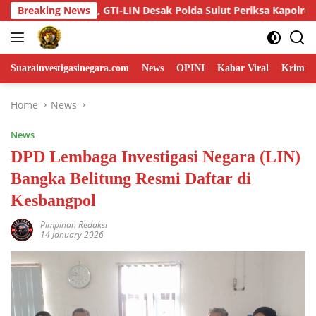
Skip
riksa Kapolres dan Panitia
Breaking News
Dua Unit Dryer Jagung di D
to
content
Suarainvestigasinegara.com
News
OPINI
Kabar Viral
Krimina
Home
News
News
DPD Lembaga Investigasi Negara (LIN)
Bangka Belitung Resmi Daftar di
Kesbangpol
Pimpinan Redaksi
14 January 2026