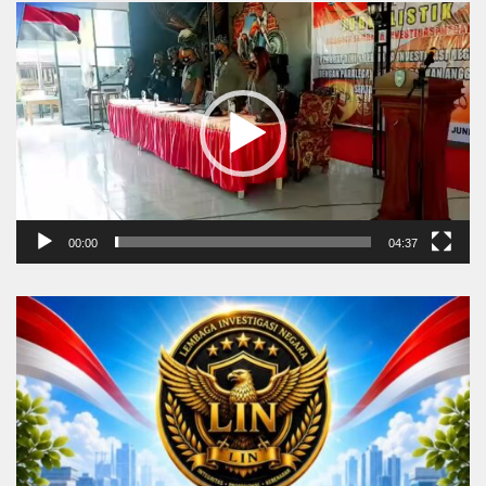
Video
Player
00:00
04:37