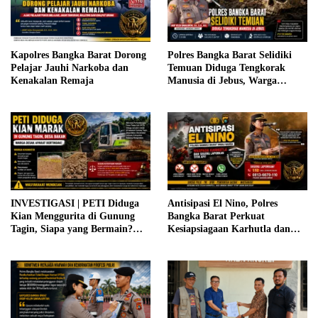
Kapolres Bangka Barat Dorong
Polres Bangka Barat Selidiki
Pelajar Jauhi Narkoba dan
Temuan Diduga Tengkorak
Kenakalan Remaja
Manusia di Jebus, Warga
Diimbau Tidak Berspekulasi
INVESTIGASI | PETI Diduga
Antisipasi El Nino, Polres
Kian Menggurita di Gunung
Bangka Barat Perkuat
Tagin, Siapa yang Bermain?
Kesiapsiagaan Karhutla dan
Aparat Diminta Jangan Tutup
Minta Warga Segera Laporkan
Mata
Titik Api