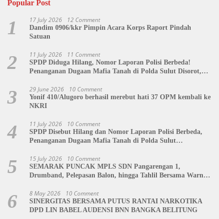
Popular Post
17 July 2026
12 Comment
1
Dandim 0906/kkr Pimpin Acara Korps Raport Pindah
Satuan
11 July 2026
11 Comment
2
SPDP Diduga Hilang, Nomor Laporan Polisi Berbeda!
Penanganan Dugaan Mafia Tanah di Polda Sulut Disorot,
Jackson Sambow: LIN Siap Kawal Hingga Tingkat Pusat
29 June 2026
10 Comment
3
Yonif 410/Alugoro berhasil merebut hati 37 OPM kembali ke
NKRI
11 July 2026
10 Comment
4
SPDP Disebut Hilang dan Nomor Laporan Polisi Berbeda,
Penanganan Dugaan Mafia Tanah di Polda Sulut
Dipertanyakan
15 July 2026
10 Comment
5
SEMARAK PUNCAK MPLS SDN Pangarengan 1,
Drumband, Pelepasan Balon, hingga Tahlil Bersama Warnai
Penutupan Kegiatan
8 May 2026
10 Comment
6
SINERGITAS BERSAMA PUTUS RANTAI NARKOTIKA
DPD LIN BABEL AUDENSI BNN BANGKA BELITUNG