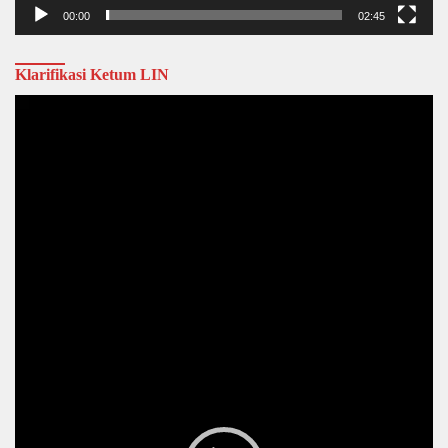
00:00
02:45
Klarifikasi Ketum LIN
Video
Player