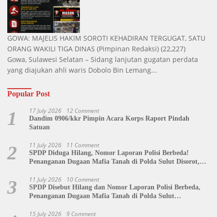
GOWA: MAJELIS HAKIM SOROTI KEHADIRAN TERGUGAT, SATU
ORANG WAKILI TIGA DINAS
(Pimpinan Redaksi)
(22,227)
Gowa, Sulawesi Selatan – Sidang lanjutan gugatan perdata
yang diajukan ahli waris Dobolo Bin Lemang...
Popular Post
17 July 2026
12 Comment
1
Dandim 0906/kkr Pimpin Acara Korps Raport Pindah
Satuan
11 July 2026
11 Comment
2
SPDP Diduga Hilang, Nomor Laporan Polisi Berbeda!
Penanganan Dugaan Mafia Tanah di Polda Sulut Disorot,
Jackson Sambow: LIN Siap Kawal Hingga Tingkat Pusat
11 July 2026
10 Comment
3
SPDP Disebut Hilang dan Nomor Laporan Polisi Berbeda,
Penanganan Dugaan Mafia Tanah di Polda Sulut
Dipertanyakan
15 July 2026
9 Comment