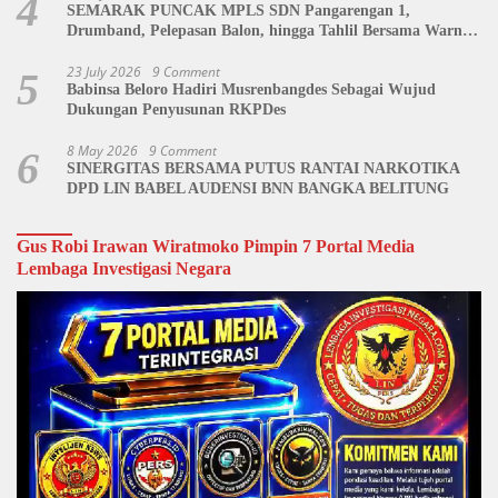
4
SEMARAK PUNCAK MPLS SDN Pangarengan 1,
Drumband, Pelepasan Balon, hingga Tahlil Bersama Warnai
Penutupan Kegiatan
23 July 2026
9 Comment
5
Babinsa Beloro Hadiri Musrenbangdes Sebagai Wujud
Dukungan Penyusunan RKPDes
8 May 2026
9 Comment
6
SINERGITAS BERSAMA PUTUS RANTAI NARKOTIKA
DPD LIN BABEL AUDENSI BNN BANGKA BELITUNG
Gus Robi Irawan Wiratmoko Pimpin 7 Portal Media
Lembaga Investigasi Negara
Video
Player