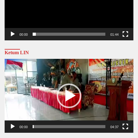
00:00
01:44
Ketum LIN
Video
Player
00:00
04:37