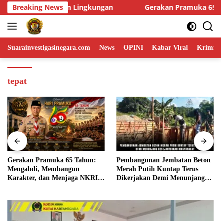
Skip
erakan Pramuka 65 Tahun: Mengabdi, Membangun Karakter, dan
Breaking News
to
content
Suarainvestigasinegara.com
News
OPINI
Kabar Viral
Krimina
tepat
Gerakan Pramuka 65 Tahun:
Pembangunan Jembatan Beton
Mengabdi, Membangun
Merah Putih Kuntap Terus
Karakter, dan Menjaga NKRI
Dikerjakan Demi Menunjang
di Tengah Tantangan Zaman
Kesejahteraan Masyarakat