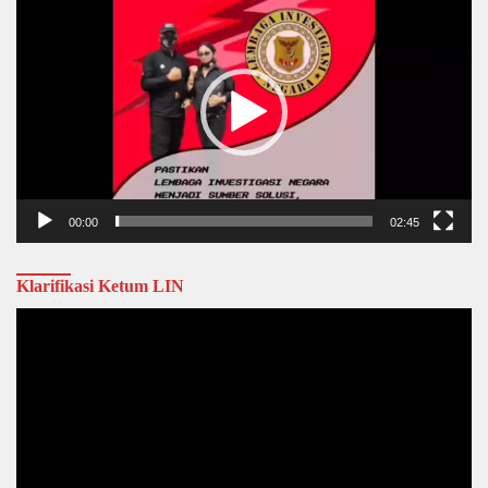
Player
00:00
02:45
Klarifikasi Ketum LIN
Video
Player