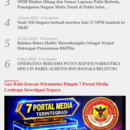
3
SPDP Disebut Hilang dan Nomor Laporan Polisi Berbeda,
Penanganan Dugaan Mafia Tanah di Polda Sulut
Dipertanyakan
29 June 2026
9 Comment
4
Yonif 410/Alugoro berhasil merebut hati 37 OPM kembali ke
NKRI
23 July 2026
9 Comment
5
Babinsa Beloro Hadiri Musrenbangdes Sebagai Wujud
Dukungan Penyusunan RKPDes
8 May 2026
9 Comment
6
SINERGITAS BERSAMA PUTUS RANTAI NARKOTIKA
DPD LIN BABEL AUDENSI BNN BANGKA BELITUNG
Gus Robi Irawan Wiratmoko Pimpin 7 Portal Media
Lembaga Investigasi Negara
Video
Player