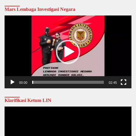
Mars Lembaga Investigasi Negara
Video
Player
00:00
02:45
Klarifikasi Ketum LIN
Video
Player