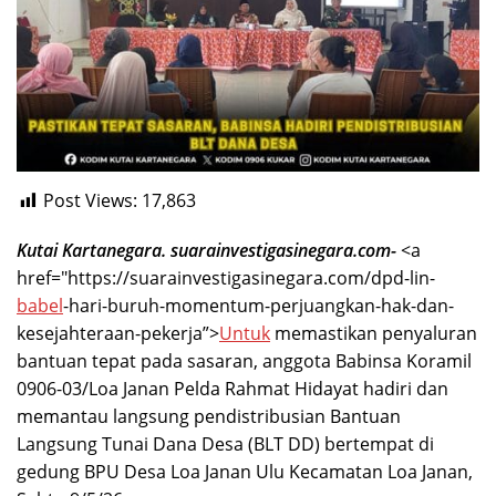
Post Views:
17,863
Kutai Kartanegara. suarainvestigasinegara.com-
<a
href="https://suarainvestigasinegara.com/dpd-lin-
babel
-hari-buruh-momentum-perjuangkan-hak-dan-
kesejahteraan-pekerja”>
Untuk
memastikan penyaluran
bantuan tepat pada sasaran, anggota Babinsa Koramil
0906-03/Loa Janan Pelda Rahmat Hidayat hadiri dan
memantau langsung pendistribusian Bantuan
Langsung Tunai Dana Desa (BLT DD) bertempat di
gedung BPU Desa Loa Janan Ulu Kecamatan Loa Janan,