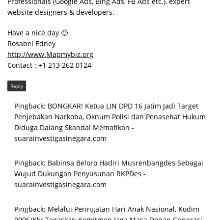
Professionals (Google Ads, Bing Ads, FB Ads etc.), expert
website designers & developers.
Have a nice day 🙂
Rosabel Edney
http://www.Mapmybiz.org
Contact : +1 213 262 0124
Reply
Pingback:
BONGKAR! Ketua LIN DPD 16 Jatim Jadi Target
Penjebakan Narkoba, Oknum Polisi dan Penasehat Hukum
Diduga Dalang Skandal Mematikan -
suarainvestigasinegara.com
Pingback:
Babinsa Beloro Hadiri Musrenbangdes Sebagai
Wujud Dukungan Penyusunan RKPDes -
suarainvestigasinegara.com
Pingback:
Melalui Peringatan Hari Anak Nasional, Kodim
0906/Kkr Tegaskan Komitmen Jaga Masa Depan Generasi