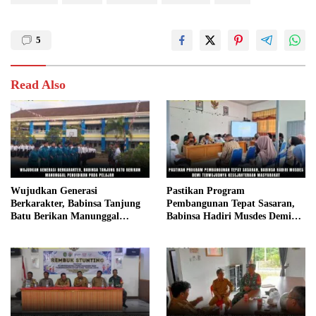
5
Read Also
Wujudkan Generasi
Pastikan Program
Berkarakter, Babinsa Tanjung
Pembangunan Tepat Sasaran,
Batu Berikan Manunggal
Babinsa Hadiri Musdes Demi
Pendidikan Pada Pelajar
Terwujudnya Kesejahteraan
Masyarakat