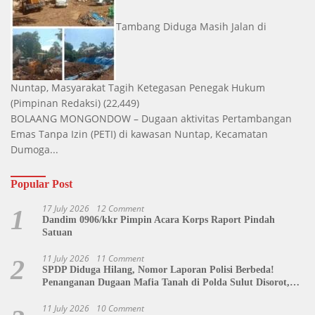
Tambang Diduga Masih Jalan di
Nuntap, Masyarakat Tagih Ketegasan Penegak Hukum
(Pimpinan Redaksi)
(22,449)
BOLAANG MONGONDOW – Dugaan aktivitas Pertambangan
Emas Tanpa Izin (PETI) di kawasan Nuntap, Kecamatan
Dumoga...
Popular Post
17 July 2026
12 Comment
1
Dandim 0906/kkr Pimpin Acara Korps Raport Pindah
Satuan
11 July 2026
11 Comment
2
SPDP Diduga Hilang, Nomor Laporan Polisi Berbeda!
Penanganan Dugaan Mafia Tanah di Polda Sulut Disorot,
Jackson Sambow: LIN Siap Kawal Hingga Tingkat Pusat
11 July 2026
10 Comment