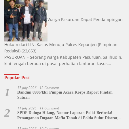
Warga Pasuruan Dapat Pendampingan
Hukum dari LIN, Kasus Menuju Polres Kepanjen
(Pimpinan
Redaksi)
(22,653)
PASURUAN – Seorang warga Kabupaten Pasuruan, Salihudin,
kini tengah berada di pusat perhatian lantaran kasus...
Popular Post
17 July 2026
12 Comment
1
Dandim 0906/kkr Pimpin Acara Korps Raport Pindah
Satuan
11 July 2026
11 Comment
2
SPDP Diduga Hilang, Nomor Laporan Polisi Berbeda!
Penanganan Dugaan Mafia Tanah di Polda Sulut Disorot,
Jackson Sambow: LIN Siap Kawal Hingga Tingkat Pusat
11 July 2026
10 Comment