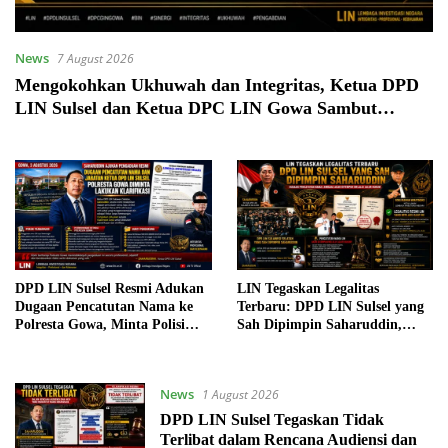
News
7 August 2026
Mengokohkan Ukhuwah dan Integritas, Ketua DPD
LIN Sulsel dan Ketua DPC LIN Gowa Sambut
Kehadiran Personel BIN Baru
DPD LIN Sulsel Resmi Adukan
LIN Tegaskan Legalitas
Dugaan Pencatutan Nama ke
Terbaru: DPD LIN Sulsel yang
Polresta Gowa, Minta Polisi
Sah Dipimpin Saharuddin,
Verifikasi Legalitas
Dugaan Pencatutan Nama
Kepengurusan
Lembaga Akan Ditempuh
Melalui Jalur Hukum
News
1 August 2026
DPD LIN Sulsel Tegaskan Tidak
Terlibat dalam Rencana Audiensi dan