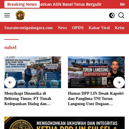
Skip
us Bergulir
Breaking News
Menyikapi Dinamika di Belitung Timur, PT T
to
content
Suarainvestigasinegara.com
News
OPINI
Kabar Viral
Krimina
sulsel
Humas DPP LIN Desak Kapolri
Stop Bakar Lahan, Babinsa
dan Panglima TNI Turun
Bersama Bhabinkamtibmas
Langsung Usut Dugaan
Gencar Edukasi Warga
Penyelundupan Kosmetik Ilegal
Asal Filipina