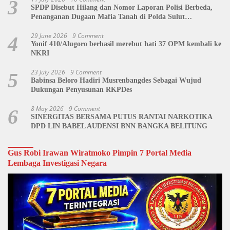
3
SPDP Disebut Hilang dan Nomor Laporan Polisi Berbeda,
Penanganan Dugaan Mafia Tanah di Polda Sulut
Dipertanyakan
29 June 2026
9 Comment
4
Yonif 410/Alugoro berhasil merebut hati 37 OPM kembali ke
NKRI
23 July 2026
9 Comment
5
Babinsa Beloro Hadiri Musrenbangdes Sebagai Wujud
Dukungan Penyusunan RKPDes
8 May 2026
9 Comment
6
SINERGITAS BERSAMA PUTUS RANTAI NARKOTIKA
DPD LIN BABEL AUDENSI BNN BANGKA BELITUNG
Gus Robi Irawan Wiratmoko Pimpin 7 Portal Media
Lembaga Investigasi Negara
Video
Player