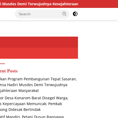
judnya Kesejahteraan Masyarakat
Kantor Desa Konarom
ent Posts
ikan Program Pembangunan Tepat Sasaran,
nsa Hadiri Musdes Demi Terwujudnya
jahteraan Masyarakat
or Desa Konarom Barat Disegel Warga,
is Kepercayaan Memuncak; Pemkab
ong Didesak Bertindak
iatif Mandiri, Petani Dusun Rannayya