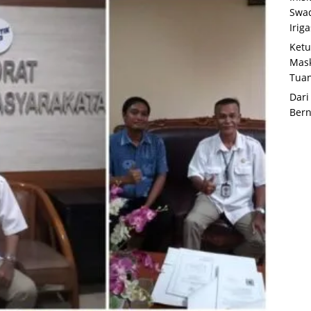
Swad
Irig
Ketu
Mask
Tua
Dari
Bern