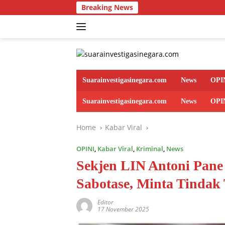
Skip
Breaking News
Pastikan Program 
to
content
Suarainvestigasinegara.com
News
OPI
Suarainvestigasinegara.com
News
OPI
Home
Kabar Viral
OPINI
,
Kabar Viral
,
Kriminal
,
News
Sekjen LIN Antoni Pan
Sabotase, Minta Tinda
Editor
17 November 2025