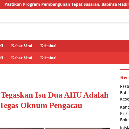
Pembangunan Tepat Sasaran, Babinsa Hadiri Musdes Demi Terwu
NI
Kabar Viral
Kriminal
NI
Kabar Viral
Kriminal
Rec
Past
Babi
e Tegaskan Isu Dua AHU Adalah
Kese
k Tegas Oknum Pengacau
Kant
Kris
Bolm
Inis