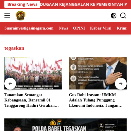
Skip
PEMERINTAH PUSAT
Breaking News
Tanamkan Semangat Kebangsaan, Da
to
content
Suarainvestigasinegara.com
News
OPINI
Kabar Viral
Krimina
tegaskan
Gus Robi Irawan: UMKM
Mall NIPAH Makassar Dilanda
Adalah Tulang Punggung
Kebakaran, Jalan Urip
Ekonomi Indonesia, Jangan
Sumoharjo Macet
Pernah Merasa Kecil