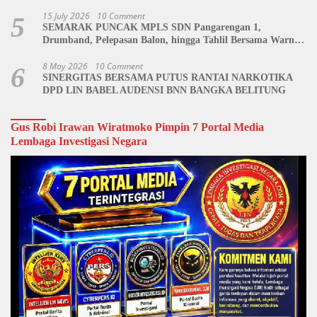
Dipertanyakan
15 July 2026
10 Comment
5
SEMARAK PUNCAK MPLS SDN Pangarengan 1,
Drumband, Pelepasan Balon, hingga Tahlil Bersama Warnai
Penutupan Kegiatan
8 May 2026
10 Comment
6
SINERGITAS BERSAMA PUTUS RANTAI NARKOTIKA
DPD LIN BABEL AUDENSI BNN BANGKA BELITUNG
Gus Robi Irawan Wiratmoko Pimpin 7 Portal Media
Lembaga Investigasi Negara
Video
Player