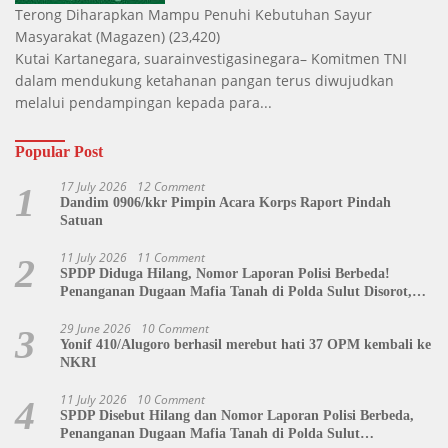
Terong Diharapkan Mampu Penuhi Kebutuhan Sayur
Masyarakat
(Magazen)
(23,420)
Kutai Kartanegara, suarainvestigasinegara– Komitmen TNI
dalam mendukung ketahanan pangan terus diwujudkan
melalui pendampingan kepada para...
Popular Post
17 July 2026
12 Comment
1
Dandim 0906/kkr Pimpin Acara Korps Raport Pindah
Satuan
11 July 2026
11 Comment
2
SPDP Diduga Hilang, Nomor Laporan Polisi Berbeda!
Penanganan Dugaan Mafia Tanah di Polda Sulut Disorot,
Jackson Sambow: LIN Siap Kawal Hingga Tingkat Pusat
29 June 2026
10 Comment
3
Yonif 410/Alugoro berhasil merebut hati 37 OPM kembali ke
NKRI
11 July 2026
10 Comment
4
SPDP Disebut Hilang dan Nomor Laporan Polisi Berbeda,
Penanganan Dugaan Mafia Tanah di Polda Sulut