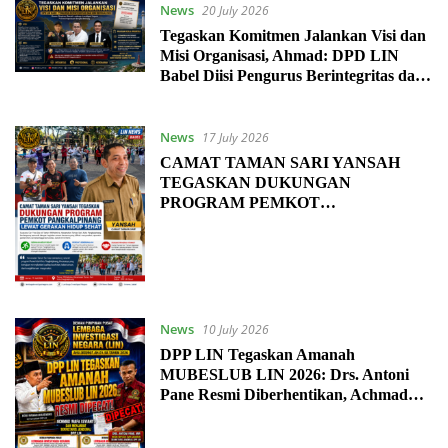
News
20 July 2026
Tegaskan Komitmen Jalankan Visi dan
Misi Organisasi, Ahmad: DPD LIN
Babel Diisi Pengurus Berintegritas dan
SDM Berkualitas
News
17 July 2026
CAMAT TAMAN SARI YANSAH
TEGASKAN DUKUNGAN
PROGRAM PEMKOT
PANGKALPINANG LEWAT
GERAKAN HIDUP SEHAT
News
10 July 2026
DPP LIN Tegaskan Amanah
MUBESLUB LIN 2026: Drs. Antoni
Pane Resmi Diberhentikan, Achmad
Wafa Isvianto Sah Menjabat Sekretaris
Jenderal