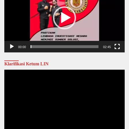
00:00
02:45
Klarifikasi Ketum LIN
Video
Player