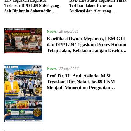
LIN Tegaskan Legalitas
DPD LIN Sulsel Tegaskan Tidak
Terbaru: DPD LIN Sulsel yang
Terlibat dalam Rencana
Sah Dipimpin Saharuddin,
Audiensi dan Aksi yang
Dugaan Pencatutan Nama
Mencatut Nama Organisasi
Lembaga Akan Ditempuh
Melalui Jalur Hukum
News
29 July 2026
Klarifikasi Owner Megamas, LSM GTI
dan DPP LIN Tegaskan: Proses Hukum
Tetap Jalan, Kelalaian Jangan Disebut
Musibah.
News
27 July 2026
Prof. Dr. Hj. Andi Aslinda, M.Si.
Tegaskan Dies Natalis ke-65 UNM
Menjadi Momentum Penguatan
Akademik dan Kepedulian Lingkungan