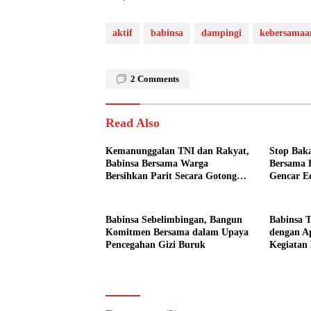
aktif
babinsa
dampingi
kebersamaa
2
Comments
Read Also
Kemanunggalan TNI dan Rakyat,
Stop Bak
Babinsa Bersama Warga
Bersama 
Bersihkan Parit Secara Gotong
Gencar E
Royong
Babinsa Sebelimbingan, Bangun
Babinsa T
Komitmen Bersama dalam Upaya
dengan Ap
Pencegahan Gizi Buruk
Kegiatan