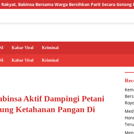
ersama Warga Bersihkan Parit Secara Gotong Royong
Me
NI
Kabar Viral
Kriminal
NI
Kabar Viral
Kriminal
Rec
Kema
Bers
insa Aktif Dampingi Petani
Roy
ng Ketahanan Pangan Di
Medi
Hond
Teru
Meny