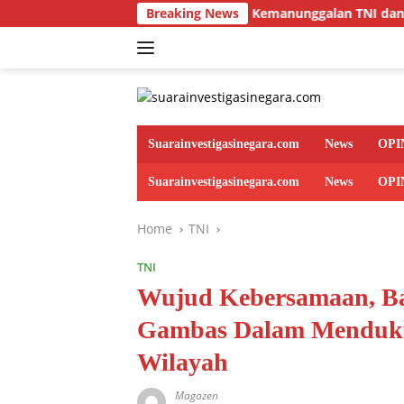
Skip
Kemanunggalan TNI dan Rakyat, Babinsa B
Breaking News
to
content
Suarainvestigasinegara.com
News
OPI
Suarainvestigasinegara.com
News
OPI
Home
TNI
TNI
Wujud Kebersamaan, Bab
Gambas Dalam Menduku
Wilayah
Magazen