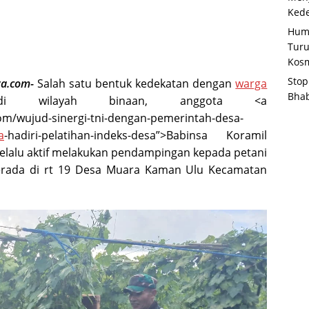
Kede
Huma
Tur
Kosm
Stop
ra.com-
Salah satu bentuk kedekatan dengan
warga
Bha
ilayah binaan, anggota <a
com/wujud-sinergi-tni-dengan-pemerintah-desa-
a
-hadiri-pelatihan-indeks-desa”>Babinsa Koramil
lalu aktif melakukan pendampingan kepada petani
erada di rt 19 Desa Muara Kaman Ulu Kecamatan