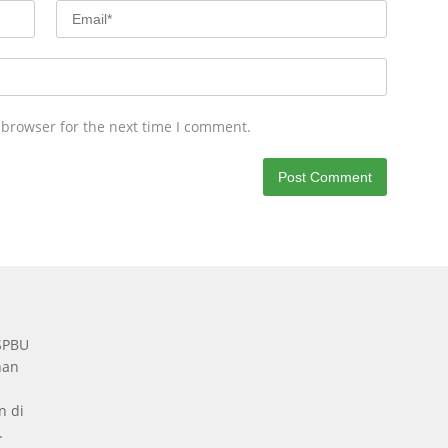
 browser for the next time I comment.
 SPBU
nan
n di
.