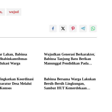
n,
wujud
ar Lahan, Babinsa
Wujudkan Generasi Berkarakter,
Bhabinkamtibmas
Babinsa Tanjung Batu Berikan
dukasi Warga
Manunggal Pendidikan Pada
Pelajar
ingkatkan Koordinasi
Babinsa Bersama Warga Lakukan
aratur Desa Melalui
Bersih-Bersih Lingkungan,
 Komsos
Sambut HUT Kemerdekaan
dengan Semangat Nasionalisme