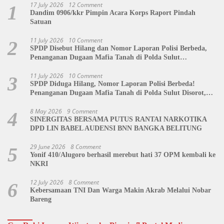
17 July 2026
12 Comment
1
Dandim 0906/kkr Pimpin Acara Korps Raport Pindah
Satuan
11 July 2026
10 Comment
2
SPDP Disebut Hilang dan Nomor Laporan Polisi Berbeda,
Penanganan Dugaan Mafia Tanah di Polda Sulut
Dipertanyakan
11 July 2026
10 Comment
3
SPDP Diduga Hilang, Nomor Laporan Polisi Berbeda!
Penanganan Dugaan Mafia Tanah di Polda Sulut Disorot,
Jackson Sambow: LIN Siap Kawal Hingga Tingkat Pusat
8 May 2026
9 Comment
4
SINERGITAS BERSAMA PUTUS RANTAI NARKOTIKA
DPD LIN BABEL AUDENSI BNN BANGKA BELITUNG
29 June 2026
8 Comment
5
Yonif 410/Alugoro berhasil merebut hati 37 OPM kembali ke
NKRI
12 July 2026
8 Comment
6
Kebersamaan TNI Dan Warga Makin Akrab Melalui Nobar
Bareng