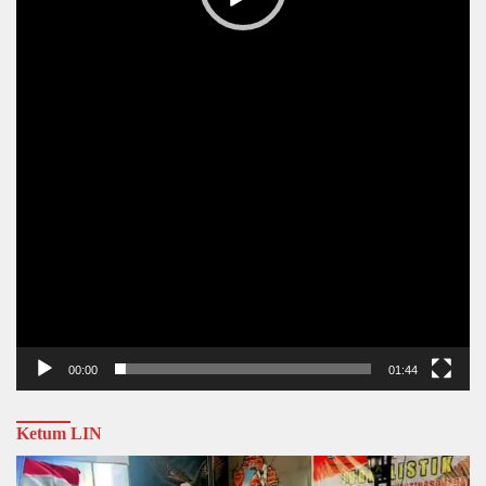
00:00
01:44
Ketum LIN
Video