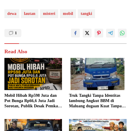
dewa
lautan
misteri
mobil
tangki
1
Read Also
Mobil Hibah Rp598 Juta dan
Truk Tangki Tanpa Identitas
Pot Bunga Rp66,6 Juta Jadi
lambung Angkut BBM di
Sorotan, Publik Desak Pemkab
Maluang dugaan Kuat Tanpa
Minahasa Buka Dokumen
Dokumen Legal Aph Diminta
Anggaran
Bertindak