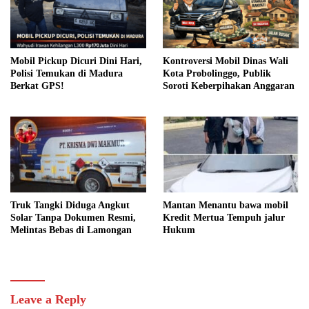
Mobil Pickup Dicuri Dini Hari,
Kontroversi Mobil Dinas Wali
Polisi Temukan di Madura
Kota Probolinggo, Publik
Berkat GPS!
Soroti Keberpihakan Anggaran
Truk Tangki Diduga Angkut
Mantan Menantu bawa mobil
Solar Tanpa Dokumen Resmi,
Kredit Mertua Tempuh jalur
Melintas Bebas di Lamongan
Hukum
Leave a Reply