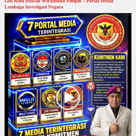
Gus Robi Irawan Wiratmoko Pimpin 7 Portal Media
Lembaga Investigasi Negara
Video
Player