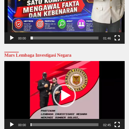
00:00
01:46
Mars Lembaga Investigasi Negara
Video
Player
00:00
02:45