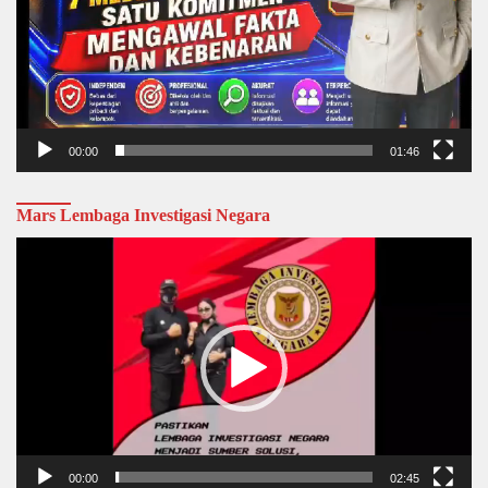
00:00
01:46
Mars Lembaga Investigasi Negara
Video
Player
00:00
02:45