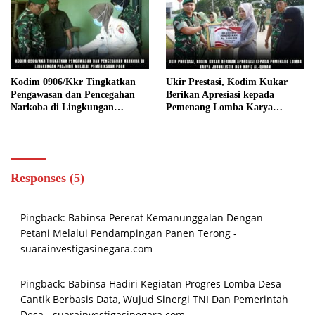
Kodim 0906/Kkr Tingkatkan
Ukir Prestasi, Kodim Kukar
Pengawasan dan Pencegahan
Berikan Apresiasi kepada
Narkoba di Lingkungan
Pemenang Lomba Karya
Prajurit Melalui Pemeriksaan
Jurnalistik dan Hafiz Al-Quran
P4GN
Responses (5)
Pingback:
Babinsa Pererat Kemanunggalan Dengan
Petani Melalui Pendampingan Panen Terong -
suarainvestigasinegara.com
Pingback:
Babinsa Hadiri Kegiatan Progres Lomba Desa
Cantik Berbasis Data, Wujud Sinergi TNI Dan Pemerintah
Desa - suarainvestigasinegara.com