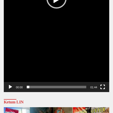
00:00
01:44
Ketum LIN
Video