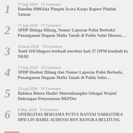
17 July 2026
12 Comment
1
Dandim 0906/kkr Pimpin Acara Korps Raport Pindah
Satuan
11 July 2026
11 Comment
2
SPDP Diduga Hilang, Nomor Laporan Polisi Berbeda!
Penanganan Dugaan Mafia Tanah di Polda Sulut Disorot,
Jackson Sambow: LIN Siap Kawal Hingga Tingkat Pusat
29 June 2026
10 Comment
3
Yonif 410/Alugoro berhasil merebut hati 37 OPM kembali ke
NKRI
11 July 2026
10 Comment
4
SPDP Disebut Hilang dan Nomor Laporan Polisi Berbeda,
Penanganan Dugaan Mafia Tanah di Polda Sulut
Dipertanyakan
23 July 2026
10 Comment
5
Babinsa Beloro Hadiri Musrenbangdes Sebagai Wujud
Dukungan Penyusunan RKPDes
8 May 2026
9 Comment
6
SINERGITAS BERSAMA PUTUS RANTAI NARKOTIKA
DPD LIN BABEL AUDENSI BNN BANGKA BELITUNG