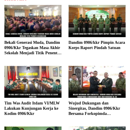
Bekali Generasi Muda, Dandim
Dandim 0906/kkr Pimpin Acara
0906/Kkr Tegaskan Masa Akhir
Korps Raport Pindah Satuan
Sekolah Menjadi Titik Penentu
Kesuksesan
Tim Was Audit Itdam VI/MLW
Wujud Dukungan dan
Lakukan Kunjungan Kerja ke
Sinergitas, Dandim 0906/Kkr
Kodim 0906/Kkr
Bersama Forkopimda
Semarakkan Hari Bhayangkara
Ke-80