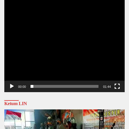
00:00
01:44
Ketum LIN
Video
Player