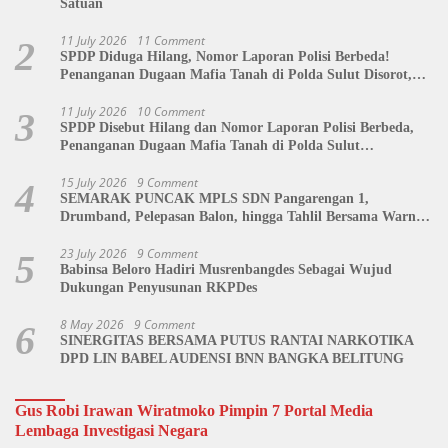
Satuan
11 July 2026
11 Comment
2
SPDP Diduga Hilang, Nomor Laporan Polisi Berbeda!
Penanganan Dugaan Mafia Tanah di Polda Sulut Disorot,
Jackson Sambow: LIN Siap Kawal Hingga Tingkat Pusat
11 July 2026
10 Comment
3
SPDP Disebut Hilang dan Nomor Laporan Polisi Berbeda,
Penanganan Dugaan Mafia Tanah di Polda Sulut
Dipertanyakan
15 July 2026
9 Comment
4
SEMARAK PUNCAK MPLS SDN Pangarengan 1,
Drumband, Pelepasan Balon, hingga Tahlil Bersama Warnai
Penutupan Kegiatan
23 July 2026
9 Comment
5
Babinsa Beloro Hadiri Musrenbangdes Sebagai Wujud
Dukungan Penyusunan RKPDes
8 May 2026
9 Comment
6
SINERGITAS BERSAMA PUTUS RANTAI NARKOTIKA
DPD LIN BABEL AUDENSI BNN BANGKA BELITUNG
Gus Robi Irawan Wiratmoko Pimpin 7 Portal Media
Lembaga Investigasi Negara