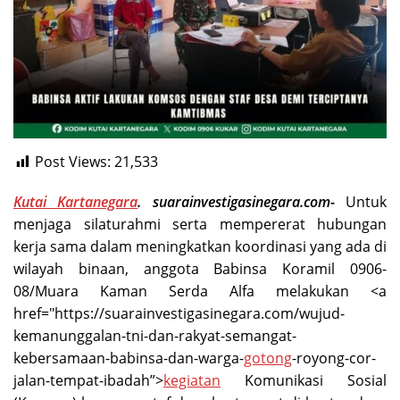
Post Views:
21,533
Kutai Kartanegara
. suarainvestigasinegara.com-
Untuk
menjaga silaturahmi serta mempererat hubungan
kerja sama dalam meningkatkan koordinasi yang ada di
wilayah binaan, anggota Babinsa Koramil 0906-
08/Muara Kaman Serda Alfa melakukan <a
href="https://suarainvestigasinegara.com/wujud-
kemanunggalan-tni-dan-rakyat-semangat-
kebersamaan-babinsa-dan-warga-
gotong
-royong-cor-
jalan-tempat-ibadah”>
kegiatan
Komunikasi Sosial