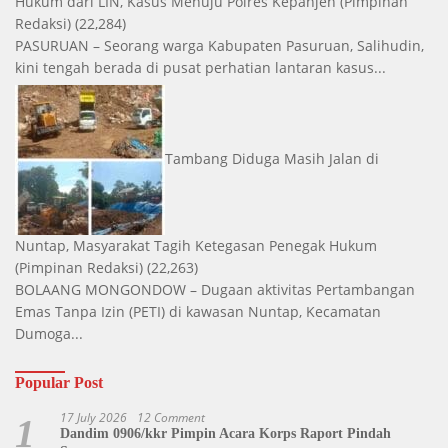
Hukum dari LIN, Kasus Menuju Polres Kepanjen
(Pimpinan
Redaksi)
(22,284)
PASURUAN – Seorang warga Kabupaten Pasuruan, Salihudin,
kini tengah berada di pusat perhatian lantaran kasus...
Tambang Diduga Masih Jalan di
Nuntap, Masyarakat Tagih Ketegasan Penegak Hukum
(Pimpinan Redaksi)
(22,263)
BOLAANG MONGONDOW – Dugaan aktivitas Pertambangan
Emas Tanpa Izin (PETI) di kawasan Nuntap, Kecamatan
Dumoga...
Popular Post
17 July 2026
12 Comment
1
Dandim 0906/kkr Pimpin Acara Korps Raport Pindah