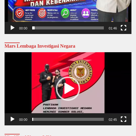
00:00
01:46
Mars Lembaga Investigasi Negara
Video
Player
00:00
02:45