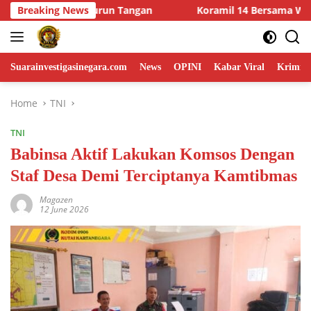
Skip
Koramil 14 Bersama Warga Gotong Royong Pangkas Pohon Demi 
Breaking News
to
content
Suarainvestigasinegara.com
News
OPINI
Kabar Viral
Krimina
Home
TNI
TNI
Babinsa Aktif Lakukan Komsos Dengan
Staf Desa Demi Terciptanya Kamtibmas
Magazen
12 June 2026