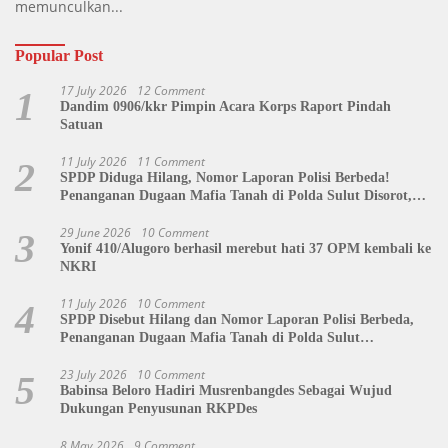
memunculkan...
Popular Post
17 July 2026
12 Comment
1
Dandim 0906/kkr Pimpin Acara Korps Raport Pindah
Satuan
11 July 2026
11 Comment
2
SPDP Diduga Hilang, Nomor Laporan Polisi Berbeda!
Penanganan Dugaan Mafia Tanah di Polda Sulut Disorot,
Jackson Sambow: LIN Siap Kawal Hingga Tingkat Pusat
29 June 2026
10 Comment
3
Yonif 410/Alugoro berhasil merebut hati 37 OPM kembali ke
NKRI
11 July 2026
10 Comment
4
SPDP Disebut Hilang dan Nomor Laporan Polisi Berbeda,
Penanganan Dugaan Mafia Tanah di Polda Sulut
Dipertanyakan
23 July 2026
10 Comment
5
Babinsa Beloro Hadiri Musrenbangdes Sebagai Wujud
Dukungan Penyusunan RKPDes
8 May 2026
9 Comment