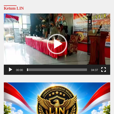
Ketum LIN
Video
Player
00:00
04:37