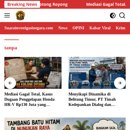
Skip
Mediasi Gagal Total, Kasus Dugaan Penggelapan Honda HR-V Rp
Breaking News
to
content
Suarainvestigasinegara.com
News
OPINI
Kabar Viral
Krimina
tanpa
Menyikapi Dinamika di
Humas DPP LIN Desak Kapolri
Belitung Timur, PT Timah
dan Panglima TNI Turun
Kedepankan Dialog dan
Langsung Usut Dugaan
Kondusifitas
Penyelundupan Kosmetik Ilegal
Asal Filipina