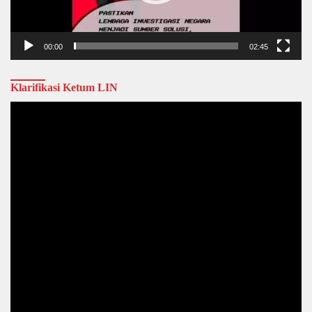
00:00
02:45
Klarifikasi Ketum LIN
Video
Player