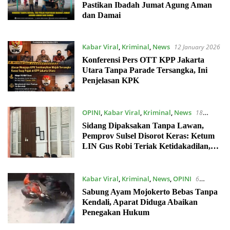
Pastikan Ibadah Jumat Agung Aman
dan Damai
Kabar Viral
,
Kriminal
,
News
12 January 2026
Konferensi Pers OTT KPP Jakarta
Utara Tanpa Parade Tersangka, Ini
Penjelasan KPK
OPINI
,
Kabar Viral
,
Kriminal
,
News
18
December 2025
Sidang Dipaksakan Tanpa Lawan,
Pemprov Sulsel Disorot Keras: Ketum
LIN Gus Robi Teriak Ketidakadilan,
Presiden Diminta Turun Tangan
Kabar Viral
,
Kriminal
,
News
,
OPINI
6
December 2025
Sabung Ayam Mojokerto Bebas Tanpa
Kendali, Aparat Diduga Abaikan
Penegakan Hukum