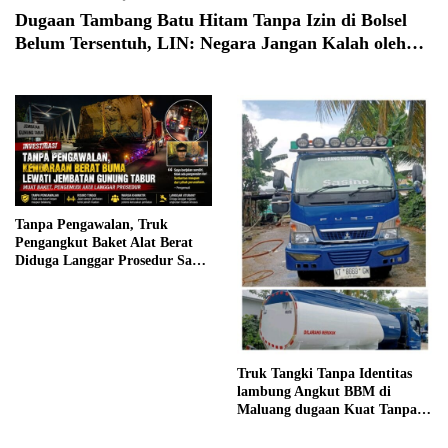
Dugaan Tambang Batu Hitam Tanpa Izin di Bolsel
Belum Tersentuh, LIN: Negara Jangan Kalah oleh
Perampok Kekayaan Alam
Tanpa Pengawalan, Truk
Pengangkut Baket Alat Berat
Diduga Langgar Prosedur Saat
Melintasi Jembatan Gunung
Tabur, Warga Desak Aparat
Bertindak
Truk Tangki Tanpa Identitas
lambung Angkut BBM di
Maluang dugaan Kuat Tanpa
Dokumen Legal Aph Diminta
Bertindak