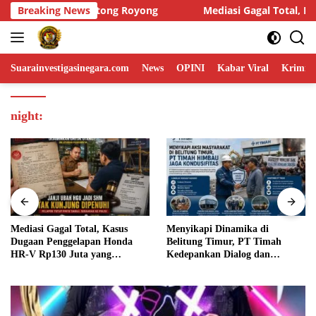
Skip
Mediasi Gagal Total, Kasus Dugaan Penggelapan Honda HR-V R
Breaking News
to
content
Suarainvestigasinegara.com
News
OPINI
Kabar Viral
Krimina
night:
Menyikapi Dinamika di
Humas DPP LIN Desak Kapolri
Belitung Timur, PT Timah
dan Panglima TNI Turun
Kedepankan Dialog dan
Langsung Usut Dugaan
Kondusifitas
Penyelundupan Kosmetik Ilegal
Asal Filipina