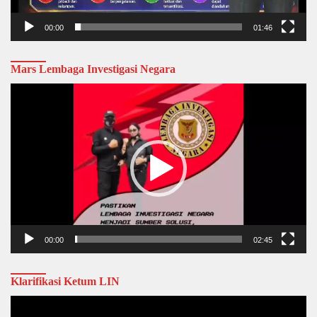
00:00
01:46
Mars Lembaga Investigasi Negara
Video
Player
00:00
02:45
Klarifikasi Ketum LIN
Video