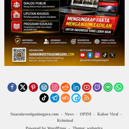
Suarainvestigasinegara.com
News
OPINI
Kabar Viral
Kriminal
Powered by WordPress
-
Theme: wpberita.