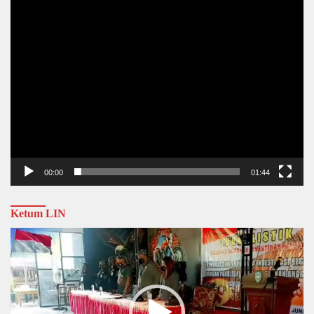
00:00
01:44
Ketum LIN
Video
Player