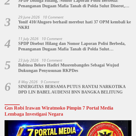
2
SPDP Diduga Hilang, Nomor Laporan Polisi Berbeda!
Penanganan Dugaan Mafia Tanah di Polda Sulut Disorot,
Jackson Sambow: LIN Siap Kawal Hingga Tingkat Pusat
29 June 2026
10 Comment
3
Yonif 410/Alugoro berhasil merebut hati 37 OPM kembali ke
NKRI
11 July 2026
10 Comment
4
SPDP Disebut Hilang dan Nomor Laporan Polisi Berbeda,
Penanganan Dugaan Mafia Tanah di Polda Sulut
Dipertanyakan
23 July 2026
10 Comment
5
Babinsa Beloro Hadiri Musrenbangdes Sebagai Wujud
Dukungan Penyusunan RKPDes
8 May 2026
9 Comment
6
SINERGITAS BERSAMA PUTUS RANTAI NARKOTIKA
DPD LIN BABEL AUDENSI BNN BANGKA BELITUNG
Gus Robi Irawan Wiratmoko Pimpin 7 Portal Media
Lembaga Investigasi Negara
Video
Player