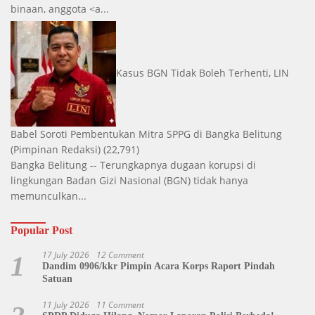
binaan, anggota <a...
Kasus BGN Tidak Boleh Terhenti, LIN
Babel Soroti Pembentukan Mitra SPPG di Bangka Belitung
(Pimpinan Redaksi)
(22,791)
Bangka Belitung -- Terungkapnya dugaan korupsi di
lingkungan Badan Gizi Nasional (BGN) tidak hanya
memunculkan...
Popular Post
17 July 2026
12 Comment
1
Dandim 0906/kkr Pimpin Acara Korps Raport Pindah
Satuan
11 July 2026
11 Comment