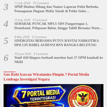
11 July 2026
10 Comment
3
SPDP Disebut Hilang dan Nomor Laporan Polisi Berbeda,
Penanganan Dugaan Mafia Tanah di Polda Sulut
Dipertanyakan
15 July 2026
9 Comment
4
SEMARAK PUNCAK MPLS SDN Pangarengan 1,
Drumband, Pelepasan Balon, hingga Tahlil Bersama Warnai
Penutupan Kegiatan
8 May 2026
9 Comment
5
SINERGITAS BERSAMA PUTUS RANTAI NARKOTIKA
DPD LIN BABEL AUDENSI BNN BANGKA BELITUNG
29 June 2026
8 Comment
6
Yonif 410/Alugoro berhasil merebut hati 37 OPM kembali ke
NKRI
Gus Robi Irawan Wiratmoko Pimpin 7 Portal Media
Lembaga Investigasi Negara
Video
Player