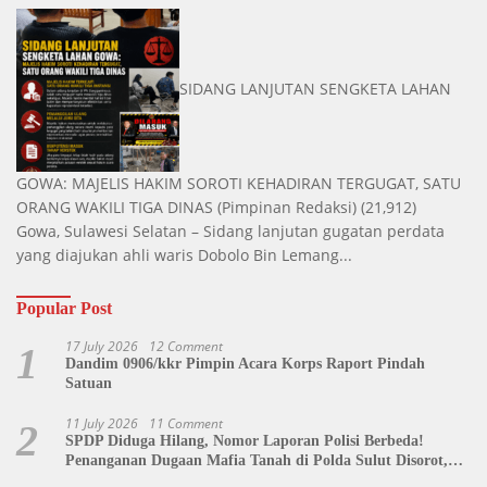
SIDANG LANJUTAN SENGKETA LAHAN
GOWA: MAJELIS HAKIM SOROTI KEHADIRAN TERGUGAT, SATU
ORANG WAKILI TIGA DINAS
(Pimpinan Redaksi)
(21,912)
Gowa, Sulawesi Selatan – Sidang lanjutan gugatan perdata
yang diajukan ahli waris Dobolo Bin Lemang...
Popular Post
17 July 2026
12 Comment
1
Dandim 0906/kkr Pimpin Acara Korps Raport Pindah
Satuan
11 July 2026
11 Comment
2
SPDP Diduga Hilang, Nomor Laporan Polisi Berbeda!
Penanganan Dugaan Mafia Tanah di Polda Sulut Disorot,
Jackson Sambow: LIN Siap Kawal Hingga Tingkat Pusat