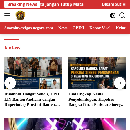
Skip
Breaking News
Disambut Hangat Sekdis, DPD LIN Banten Audiensi dengan
to
content
Suarainvestigasinegara.com
News
OPINI
Kabar Viral
Krimina
fantasy
Disambut Hangat Sekdis, DPD
Usai Ungkap Kasus
LIN Banten Audiensi dengan
Penyelundupan, Kapolres
Disperindag Provinsi Banten,
Bangka Barat Perkuat Sinergi
Siap Bangun Kolaborasi untuk
Pengamanan di Pelabuhan
Kemajuan Daerah
Tanjung Kalian