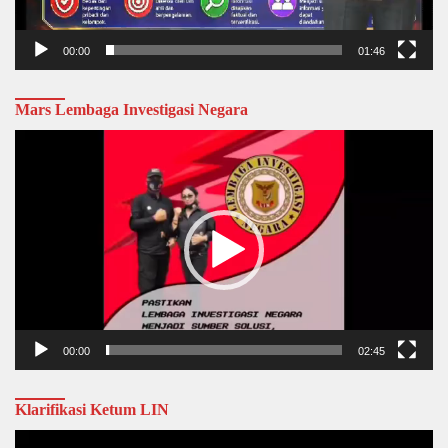
00:00
01:46
Mars Lembaga Investigasi Negara
Video
Player
00:00
02:45
Klarifikasi Ketum LIN
Video