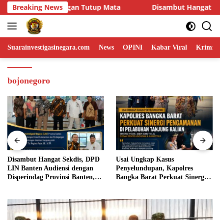
Skip
Breaking News
Disambut Hangat Sekdis, DPD LIN Banten Audiensi dengan D
to
content
Suarainvestigasinegara.com
News
OPINI
Kabar Viral
Krimina
bojonegoro
Disambut Hangat Sekdis, DPD
Usai Ungkap Kasus
LIN Banten Audiensi dengan
Penyelundupan, Kapolres
Disperindag Provinsi Banten,
Bangka Barat Perkuat Sinergi
Siap Bangun Kolaborasi untuk
Pengamanan di Pelabuhan
Kemajuan Daerah
Tanjung Kalian