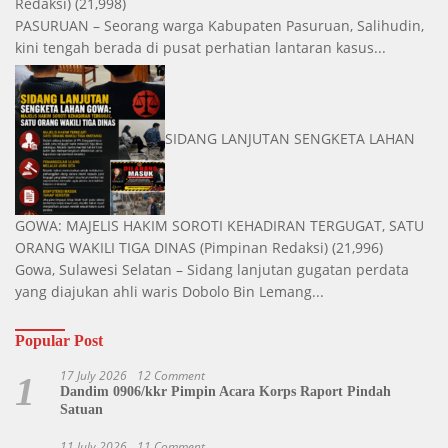
Redaksi)
(21,998)
PASURUAN – Seorang warga Kabupaten Pasuruan, Salihudin,
kini tengah berada di pusat perhatian lantaran kasus...
SIDANG LANJUTAN SENGKETA LAHAN
GOWA: MAJELIS HAKIM SOROTI KEHADIRAN TERGUGAT, SATU
ORANG WAKILI TIGA DINAS
(Pimpinan Redaksi)
(21,996)
Gowa, Sulawesi Selatan – Sidang lanjutan gugatan perdata
yang diajukan ahli waris Dobolo Bin Lemang...
Popular Post
17 July 2026
12 Comment
1
Dandim 0906/kkr Pimpin Acara Korps Raport Pindah
Satuan
11 July 2026
11 Comment