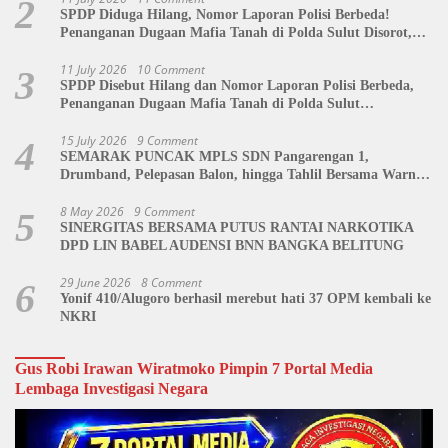
2
SPDP Diduga Hilang, Nomor Laporan Polisi Berbeda!
Penanganan Dugaan Mafia Tanah di Polda Sulut Disorot,
Jackson Sambow: LIN Siap Kawal Hingga Tingkat Pusat
11 July 2026
10 Comment
3
SPDP Disebut Hilang dan Nomor Laporan Polisi Berbeda,
Penanganan Dugaan Mafia Tanah di Polda Sulut
Dipertanyakan
15 July 2026
9 Comment
4
SEMARAK PUNCAK MPLS SDN Pangarengan 1,
Drumband, Pelepasan Balon, hingga Tahlil Bersama Warnai
Penutupan Kegiatan
8 May 2026
9 Comment
5
SINERGITAS BERSAMA PUTUS RANTAI NARKOTIKA
DPD LIN BABEL AUDENSI BNN BANGKA BELITUNG
29 June 2026
8 Comment
6
Yonif 410/Alugoro berhasil merebut hati 37 OPM kembali ke
NKRI
Gus Robi Irawan Wiratmoko Pimpin 7 Portal Media
Lembaga Investigasi Negara
Video
Player