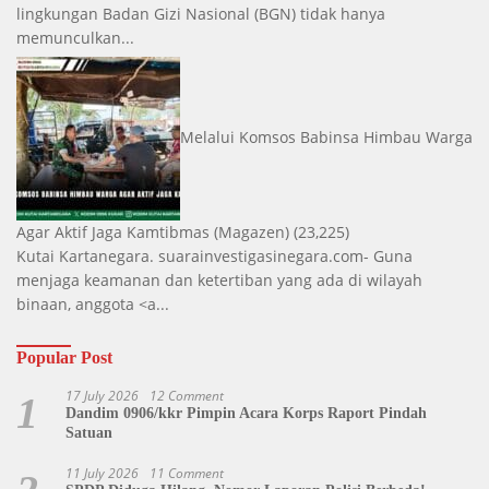
lingkungan Badan Gizi Nasional (BGN) tidak hanya
memunculkan...
Melalui Komsos Babinsa Himbau Warga
Agar Aktif Jaga Kamtibmas
(Magazen)
(23,225)
Kutai Kartanegara. suarainvestigasinegara.com- Guna
menjaga keamanan dan ketertiban yang ada di wilayah
binaan, anggota <a...
Popular Post
17 July 2026
12 Comment
1
Dandim 0906/kkr Pimpin Acara Korps Raport Pindah
Satuan
11 July 2026
11 Comment