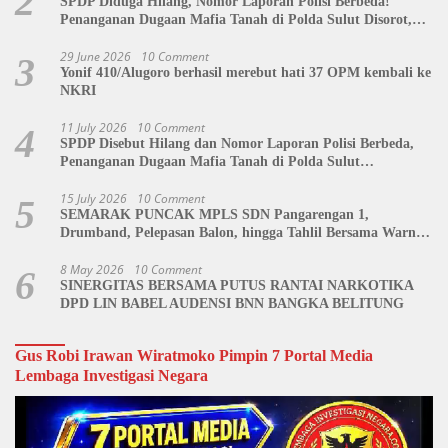
2
SPDP Diduga Hilang, Nomor Laporan Polisi Berbeda!
Penanganan Dugaan Mafia Tanah di Polda Sulut Disorot,
Jackson Sambow: LIN Siap Kawal Hingga Tingkat Pusat
29 June 2026
10 Comment
3
Yonif 410/Alugoro berhasil merebut hati 37 OPM kembali ke
NKRI
11 July 2026
10 Comment
4
SPDP Disebut Hilang dan Nomor Laporan Polisi Berbeda,
Penanganan Dugaan Mafia Tanah di Polda Sulut
Dipertanyakan
15 July 2026
10 Comment
5
SEMARAK PUNCAK MPLS SDN Pangarengan 1,
Drumband, Pelepasan Balon, hingga Tahlil Bersama Warnai
Penutupan Kegiatan
8 May 2026
10 Comment
6
SINERGITAS BERSAMA PUTUS RANTAI NARKOTIKA
DPD LIN BABEL AUDENSI BNN BANGKA BELITUNG
Gus Robi Irawan Wiratmoko Pimpin 7 Portal Media
Lembaga Investigasi Negara
Video
Player