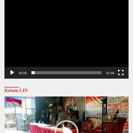
00:00
01:44
Ketum LIN
Video
Player