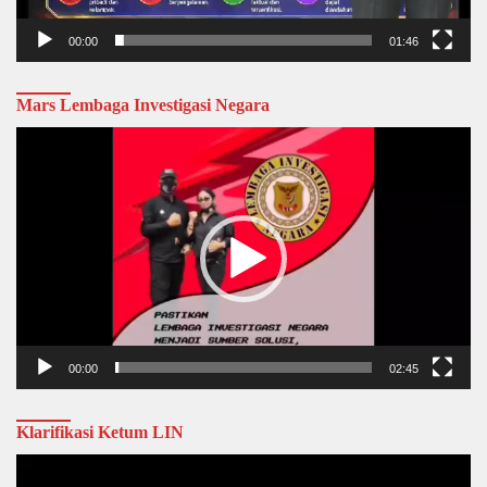
00:00
01:46
Mars Lembaga Investigasi Negara
Video
Player
00:00
02:45
Klarifikasi Ketum LIN
Video