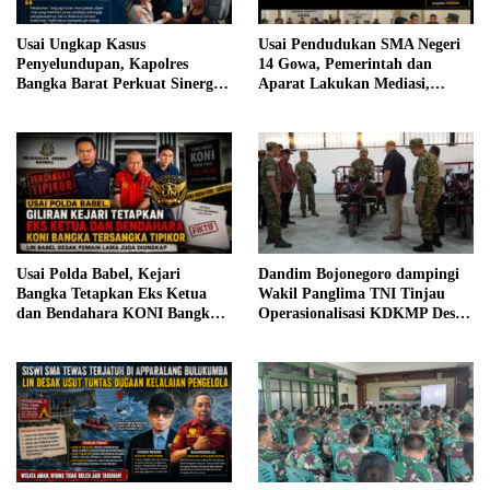
Usai Ungkap Kasus
Usai Pendudukan SMA Negeri
Penyelundupan, Kapolres
14 Gowa, Pemerintah dan
Bangka Barat Perkuat Sinergi
Aparat Lakukan Mediasi,
Pengamanan di Pelabuhan
Hasilkan Kesepakatan
Tanjung Kalian
Usai Polda Babel, Kejari
Dandim Bojonegoro dampingi
Bangka Tetapkan Eks Ketua
Wakil Panglima TNI Tinjau
dan Bendahara KONI Bangka
Operasionalisasi KDKMP Desa
Tersangka Tipikor, LIN Babel
Campurejo dan Pacul
Desak Seluruh Aktor Lama Ikut
Diungkap