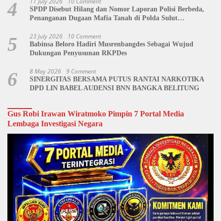
11 July 2026
10 Comment
4
SPDP Disebut Hilang dan Nomor Laporan Polisi Berbeda,
Penanganan Dugaan Mafia Tanah di Polda Sulut
Dipertanyakan
23 July 2026
10 Comment
5
Babinsa Beloro Hadiri Musrenbangdes Sebagai Wujud
Dukungan Penyusunan RKPDes
8 May 2026
9 Comment
6
SINERGITAS BERSAMA PUTUS RANTAI NARKOTIKA
DPD LIN BABEL AUDENSI BNN BANGKA BELITUNG
Gus Robi Irawan Wiratmoko Pimpin 7 Portal Media
Lembaga Investigasi Negara
Video
Player