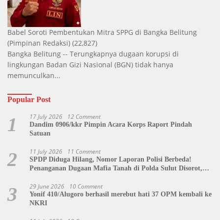
Babel Soroti Pembentukan Mitra SPPG di Bangka Belitung
(Pimpinan Redaksi)
(22,827)
Bangka Belitung -- Terungkapnya dugaan korupsi di
lingkungan Badan Gizi Nasional (BGN) tidak hanya
memunculkan...
Popular Post
17 July 2026
12 Comment
1
Dandim 0906/kkr Pimpin Acara Korps Raport Pindah
Satuan
11 July 2026
11 Comment
2
SPDP Diduga Hilang, Nomor Laporan Polisi Berbeda!
Penanganan Dugaan Mafia Tanah di Polda Sulut Disorot,
Jackson Sambow: LIN Siap Kawal Hingga Tingkat Pusat
29 June 2026
10 Comment
3
Yonif 410/Alugoro berhasil merebut hati 37 OPM kembali ke
NKRI