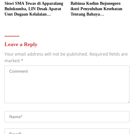
Siswi SMA Tewas di Apparalang
Babinsa Kodim Bojonegoro
Bulukumba, LIN Desak Aparat
ikuti Penyuluhan Kesehatan
Usut Dugaan Kelalaian
Tentang Bahaya
Pengelola Wisata
Penyalahgunaan Narkoba
Leave a Reply
Your email address will not be published.
Required fields are
marked
*