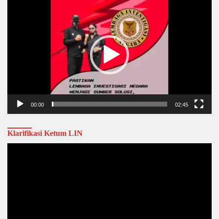
Video
Player
00:00
02:45
Klarifikasi Ketum LIN
Video
Player