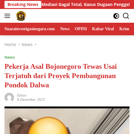
Skip
us Dugaan Penggelapan Honda HR-V Rp130 Juta yang Libatkan ASN
Breaking News
to
content
Suarainvestigasinegara.com
News
OPINI
Kabar Viral
Krimina
Home
News
News
Pekerja Asal Bojonegoro Tewas Usai
Terjatuh dari Proyek Pembangunan
Pondok Dalwa
Editor
8 December 2025