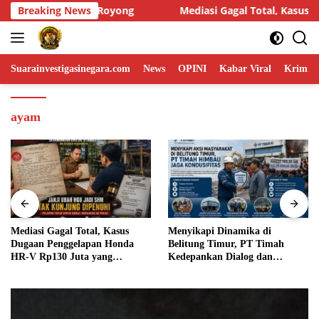
Skip
asi Gagal Total, Kasus Dugaan Penggelapan Honda HR-V Rp130 Jut
Breaking News
to
content
Suarainvestigasinegara.com
News
OPINI
Kabar Viral
Krimina
ayam
Menyikapi Dinamika di
Humas DPP LIN Desak Kapolri
Belitung Timur, PT Timah
dan Panglima TNI Turun
Kedepankan Dialog dan
Langsung Usut Dugaan
Kondusifitas
Penyelundupan Kosmetik Ilegal
Asal Filipina