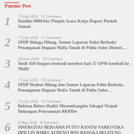
Popular Post
17 July 2026
12 Comment
1
Dandim 0906/kkr Pimpin Acara Korps Raport Pindah
Satuan
11 July 2026
11 Comment
2
SPDP Diduga Hilang, Nomor Laporan Polisi Berbeda!
Penanganan Dugaan Mafia Tanah di Polda Sulut Disorot,
Jackson Sambow: LIN Siap Kawal Hingga Tingkat Pusat
29 June 2026
10 Comment
3
Yonif 410/Alugoro berhasil merebut hati 37 OPM kembali ke
NKRI
11 July 2026
10 Comment
4
SPDP Disebut Hilang dan Nomor Laporan Polisi Berbeda,
Penanganan Dugaan Mafia Tanah di Polda Sulut
Dipertanyakan
23 July 2026
10 Comment
5
Babinsa Beloro Hadiri Musrenbangdes Sebagai Wujud
Dukungan Penyusunan RKPDes
8 May 2026
9 Comment
6
SINERGITAS BERSAMA PUTUS RANTAI NARKOTIKA
DPD LIN BABEL AUDENSI BNN BANGKA BELITUNG