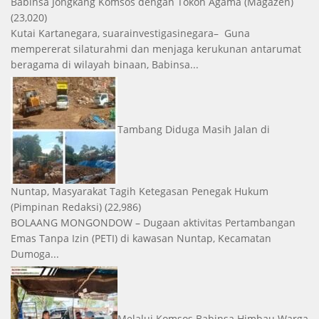
Babinsa Jongkang Komsos dengan Tokoh Agama
(Magazen)
(23,020)
Kutai Kartanegara, suarainvestigasinegara– Guna
mempererat silaturahmi dan menjaga kerukunan antarumat
beragama di wilayah binaan, Babinsa...
Tambang Diduga Masih Jalan di
Nuntap, Masyarakat Tagih Ketegasan Penegak Hukum
(Pimpinan Redaksi)
(22,986)
BOLAANG MONGONDOW – Dugaan aktivitas Pertambangan
Emas Tanpa Izin (PETI) di kawasan Nuntap, Kecamatan
Dumoga...
Melalui Komsos Babinsa Himbau Warga