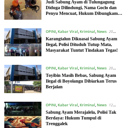
November 2025
Judi Sabung Ayam di Tulungagung
Diduga Dilindungi, Nama Goclo dan
Penyu Mencuat, Hukum Dibungkam
Uang dan Pengaruh
OPINI
,
Kabar Viral
,
Kriminal
,
News
20
October 2025
Karangtalun Dikuasai Sabung Ayam
Ilegal, Polisi Dituduh Tutup Mata,
Masyarakat Tuntut Tindakan Tegas!
OPINI
,
Kabar Viral
,
Kriminal
,
News
20
October 2025
Toyibin Masih Bebas, Sabung Ayam
Ilegal di Boyolangu Dibiarkan Terus
Berjalan
OPINI
,
Kabar Viral
,
Kriminal
,
News
12
October 2025
Sabung Ayam Merajalela, Polisi Tak
Berdaya: Hukum Tumpul di
Trenggalek