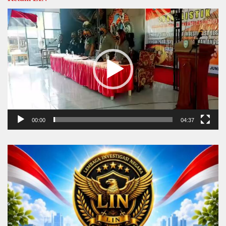
Video
Player
00:00
04:37