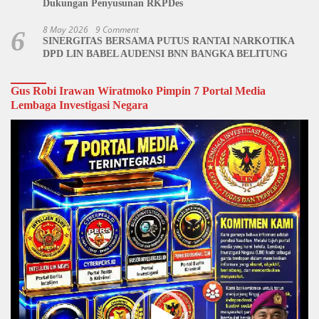
Dukungan Penyusunan RKPDes
8 May 2026
9 Comment
6
SINERGITAS BERSAMA PUTUS RANTAI NARKOTIKA
DPD LIN BABEL AUDENSI BNN BANGKA BELITUNG
Gus Robi Irawan Wiratmoko Pimpin 7 Portal Media
Lembaga Investigasi Negara
Video
Player