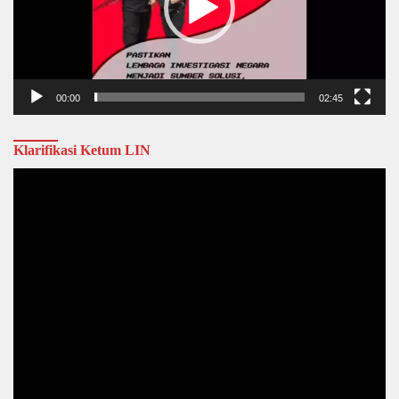
00:00
02:45
Klarifikasi Ketum LIN
Video
Player