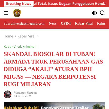
Skip
Kasus Dugaan Penggelapan Honda HR-V Rp130 Juta yang Libatkan A
Breaking News
to
content
Suarainvestigasinegara.com
News
OPINI
Kabar Viral
Krimina
Home
Kabar Viral
Kabar Viral
,
Kriminal
SKANDAL BIOSOLAR DI TUBAN!
ARMADA TRUK PERUSAHAAN GAS
DIDUGA “AKALI” ATURAN BPH
MIGAS — NEGARA BERPOTENSI
RUGI MILIARAN
Pimpinan Redaksi
14 April 2026