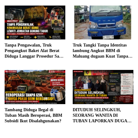
Bertindak
Tanpa Pengawalan, Truk
Truk Tangki Tanpa Identitas
Pengangkut Baket Alat Berat
lambung Angkut BBM di
Diduga Langgar Prosedur Saat
Maluang dugaan Kuat Tanpa
Melintasi Jembatan Gunung
Dokumen Legal Aph Diminta
Tabur, Warga Desak Aparat
Bertindak
Bertindak
Tambang Diduga Ilegal di
DITUDUH SELINGKUH,
Tuban Masih Beroperasi, BBM
SEORANG WANITA DI
Subsidi Ikut Disalahgunakan?
TUBAN LAPORKAN DUGAAN
PENCEMARAN NAMA BAIK
KE POLISI