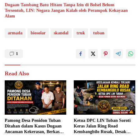
Dugaan Tambang Batu Hitam Tanpa Izin di Bolsel Belum
Tersentuh, LIN: Negara Jangan Kalah oleh Perampok Kekayaan
Alam
armada
biosolar
skandal
truk
tuban
1
Read Also
Pamong Desa Penidon Tuban
Ketua DPC LIN Tuban Soroti
Ditahan dalam Kasus Dugaan
Keras Jalan Ring Road
Ancaman Kekerasan, Berkas
Kembangbilo Rusak, Desak
Perkara Resmi P21
Pemkab Tuban Segera