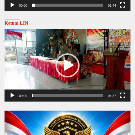
00:00
01:44
Ketum LIN
Video
Player
00:00
04:37