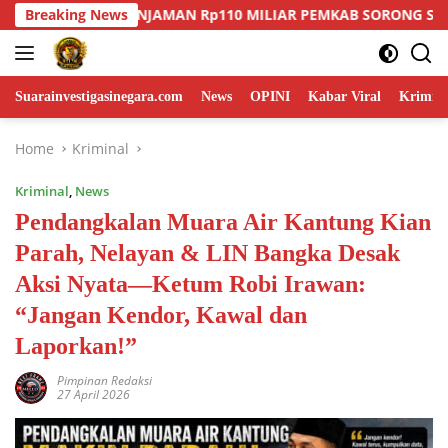
Skip
R PEMKAB SORONG SELATAN KIAN DISOROT: PUBLIK MENUNGG
Breaking News
to
content
Suarainvestigasinegara.com
News
OPINI
Kabar Viral
Krimina
Home
Kriminal
Kriminal
,
News
Pendangkalan Muara Air Kantung Kian
Parah, Nelayan & LIN Bangka Desak
Aksi Nyata—Ketum Robi Irawan:
“Jangan Kendor, Kawal dan
Laporkan!”
Pimpinan Redaksi
27 April 2026