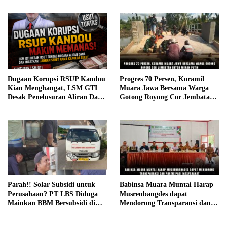
Mata
Dugaan Korupsi RSUP Kandou
Progres 70 Persen, Koramil
Kian Menghangat, LSM GTI
Muara Jawa Bersama Warga
Desak Penelusuran Aliran Dana
Gotong Royong Cor Jembatan
dan Ingatkan Jangan Catut
Beton Merah Putih
Nama Kapolda Sulut
Parah!! Solar Subsidi untuk
Babinsa Muara Muntai Harap
Perusahaan? PT LBS Diduga
Musrenbangdes dapat
Mainkan BBM Bersubsidi di
Mendorong Transparansi dan
Gunung Tabur
Partisipasi Masyarakat