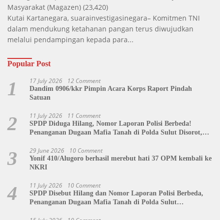
Masyarakat
(Magazen)
(23,420)
Kutai Kartanegara, suarainvestigasinegara– Komitmen TNI
dalam mendukung ketahanan pangan terus diwujudkan
melalui pendampingan kepada para...
Popular Post
17 July 2026
12 Comment
1
Dandim 0906/kkr Pimpin Acara Korps Raport Pindah
Satuan
11 July 2026
11 Comment
2
SPDP Diduga Hilang, Nomor Laporan Polisi Berbeda!
Penanganan Dugaan Mafia Tanah di Polda Sulut Disorot,
Jackson Sambow: LIN Siap Kawal Hingga Tingkat Pusat
29 June 2026
10 Comment
3
Yonif 410/Alugoro berhasil merebut hati 37 OPM kembali ke
NKRI
11 July 2026
10 Comment
4
SPDP Disebut Hilang dan Nomor Laporan Polisi Berbeda,
Penanganan Dugaan Mafia Tanah di Polda Sulut
Dipertanyakan