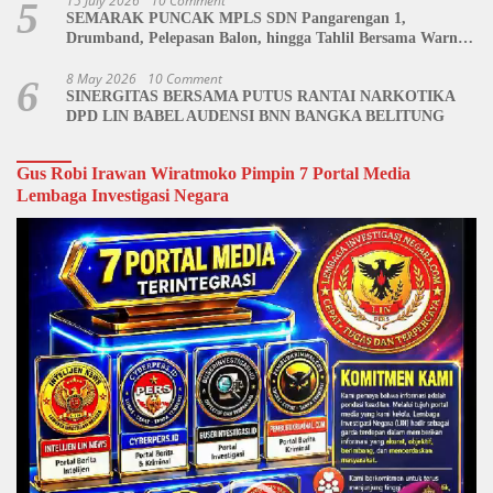
15 July 2026
10 Comment
5
SEMARAK PUNCAK MPLS SDN Pangarengan 1,
Drumband, Pelepasan Balon, hingga Tahlil Bersama Warnai
Penutupan Kegiatan
8 May 2026
10 Comment
6
SINERGITAS BERSAMA PUTUS RANTAI NARKOTIKA
DPD LIN BABEL AUDENSI BNN BANGKA BELITUNG
Gus Robi Irawan Wiratmoko Pimpin 7 Portal Media
Lembaga Investigasi Negara
Video
Player