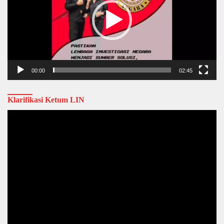
00:00
02:45
Klarifikasi Ketum LIN
Video
Player