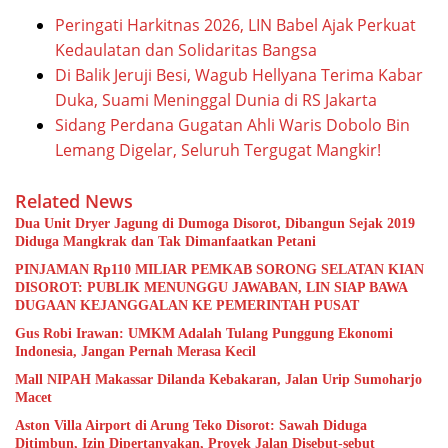
Peringati Harkitnas 2026, LIN Babel Ajak Perkuat
Kedaulatan dan Solidaritas Bangsa
Di Balik Jeruji Besi, Wagub Hellyana Terima Kabar
Duka, Suami Meninggal Dunia di RS Jakarta
Sidang Perdana Gugatan Ahli Waris Dobolo Bin
Lemang Digelar, Seluruh Tergugat Mangkir!
Related News
Dua Unit Dryer Jagung di Dumoga Disorot, Dibangun Sejak 2019
Diduga Mangkrak dan Tak Dimanfaatkan Petani
PINJAMAN Rp110 MILIAR PEMKAB SORONG SELATAN KIAN
DISOROT: PUBLIK MENUNGGU JAWABAN, LIN SIAP BAWA
DUGAAN KEJANGGALAN KE PEMERINTAH PUSAT
Gus Robi Irawan: UMKM Adalah Tulang Punggung Ekonomi
Indonesia, Jangan Pernah Merasa Kecil
Mall NIPAH Makassar Dilanda Kebakaran, Jalan Urip Sumoharjo
Macet
Aston Villa Airport di Arung Teko Disorot: Sawah Diduga
Ditimbun, Izin Dipertanyakan, Proyek Jalan Disebut-sebut