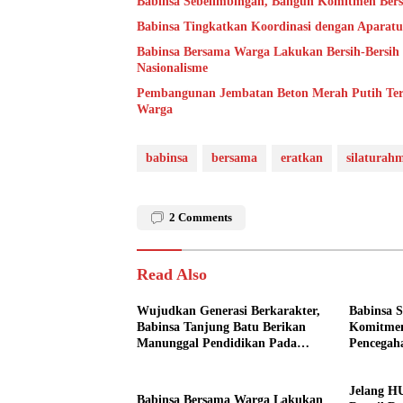
Babinsa Sebelimbingan, Bangun Komitmen Ber
Babinsa Tingkatkan Koordinasi dengan Aparatu
Babinsa Bersama Warga Lakukan Bersih-Bersi
Nasionalisme
Pembangunan Jembatan Beton Merah Putih Ter
Warga
babinsa
bersama
eratkan
silaturah
2
Comments
Read Also
Wujudkan Generasi Berkarakter,
Babinsa 
Babinsa Tanjung Batu Berikan
Komitmen
Manunggal Pendidikan Pada
Pencegah
Pelajar
Jelang HU
Babinsa Bersama Warga Lakukan