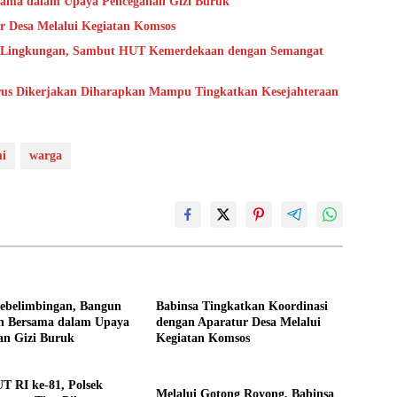
sama dalam Upaya Pencegahan Gizi Buruk
r Desa Melalui Kegiatan Komsos
h Lingkungan, Sambut HUT Kemerdekaan dengan Semangat
us Dikerjakan Diharapkan Mampu Tingkatkan Kesejahteraan
mi
warga
Sebelimbingan, Bangun
Babinsa Tingkatkan Koordinasi
 Bersama dalam Upaya
dengan Aparatur Desa Melalui
an Gizi Buruk
Kegiatan Komsos
T RI ke-81, Polsek
Melalui Gotong Royong, Babinsa