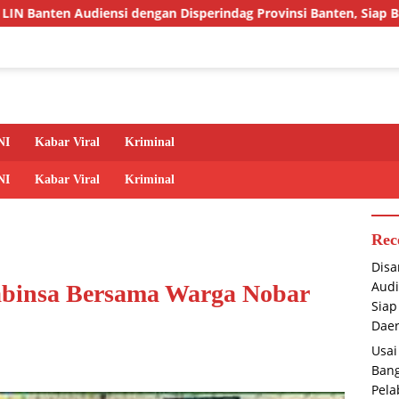
an Disperindag Provinsi Banten, Siap Bangun Kolaborasi untuk
NI
Kabar Viral
Kriminal
NI
Kabar Viral
Kriminal
Rec
Disa
Audi
abinsa Bersama Warga Nobar
Siap
Dae
Usai
Bang
Pela