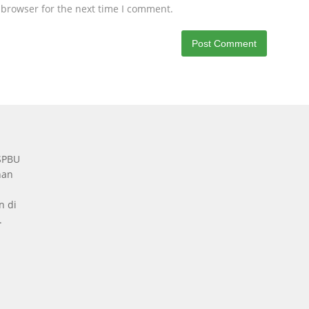
 browser for the next time I comment.
 SPBU
nan
n di
.
a