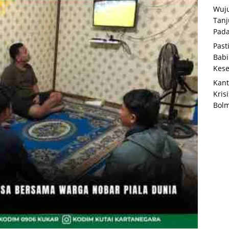
Wuju
Tanj
Pada
Past
Babi
Kese
Kant
Kris
Bolm