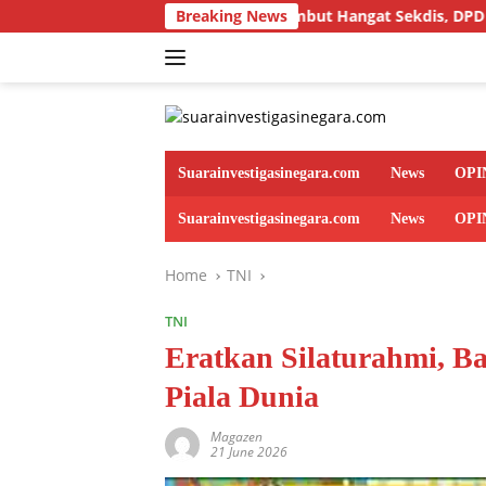
Skip
Disambut Hangat Sekdis, DPD LIN Banten Audiensi deng
Breaking News
to
content
Suarainvestigasinegara.com
News
OPI
Suarainvestigasinegara.com
News
OPI
Home
TNI
TNI
Eratkan Silaturahmi, B
Piala Dunia
Magazen
21 June 2026