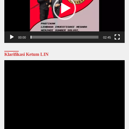
00:00
02:45
Klarifikasi Ketum LIN
Video
Player