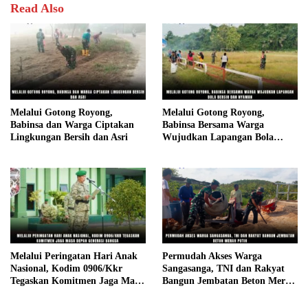
Read Also
Melalui Gotong Royong,
Melalui Gotong Royong,
Babinsa dan Warga Ciptakan
Babinsa Bersama Warga
Lingkungan Bersih dan Asri
Wujudkan Lapangan Bola
Bersih dan Nyaman
Melalui Peringatan Hari Anak
Permudah Akses Warga
Nasional, Kodim 0906/Kkr
Sangasanga, TNI dan Rakyat
Tegaskan Komitmen Jaga Masa
Bangun Jembatan Beton Merah
Depan Generasi Bangsa
Putih