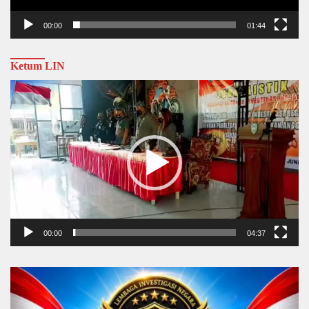
00:00
01:44
Ketum LIN
Video
Player
00:00
04:37