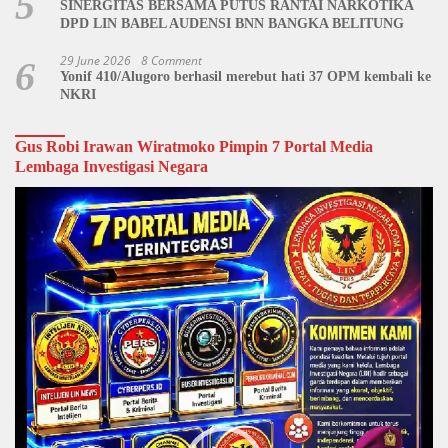
5
SINERGITAS BERSAMA PUTUS RANTAI NARKOTIKA
DPD LIN BABEL AUDENSI BNN BANGKA BELITUNG
29 June 2026
8 Comment
6
Yonif 410/Alugoro berhasil merebut hati 37 OPM kembali ke
NKRI
Gus Robi Irawan Wiratmoko Pimpin 7 Portal Media
Lembaga Investigasi Negara
Video
Player