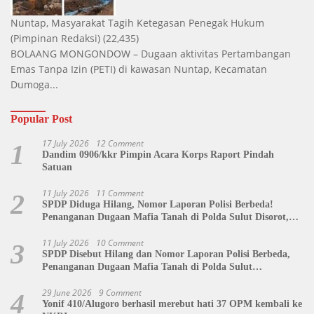
Nuntap, Masyarakat Tagih Ketegasan Penegak Hukum
(Pimpinan Redaksi)
(22,435)
BOLAANG MONGONDOW – Dugaan aktivitas Pertambangan
Emas Tanpa Izin (PETI) di kawasan Nuntap, Kecamatan
Dumoga...
Popular Post
17 July 2026
12 Comment
1
Dandim 0906/kkr Pimpin Acara Korps Raport Pindah
Satuan
11 July 2026
11 Comment
2
SPDP Diduga Hilang, Nomor Laporan Polisi Berbeda!
Penanganan Dugaan Mafia Tanah di Polda Sulut Disorot,
Jackson Sambow: LIN Siap Kawal Hingga Tingkat Pusat
11 July 2026
10 Comment
3
SPDP Disebut Hilang dan Nomor Laporan Polisi Berbeda,
Penanganan Dugaan Mafia Tanah di Polda Sulut
Dipertanyakan
29 June 2026
9 Comment
4
Yonif 410/Alugoro berhasil merebut hati 37 OPM kembali ke