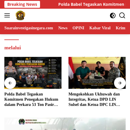
Skip
egaskan Komitmen Penegakan Hukum dalam Perkara 53 Ton Pasir 
Breaking News
to
content
Suarainvestigasinegara.com
News
OPINI
Kabar Viral
Krimina
melalui
Polda Babel Tegaskan
Mengokohkan Ukhuwah dan
Komitmen Penegakan Hukum
Integritas, Ketua DPD LIN
dalam Perkara 53 Ton Pasir
Sulsel dan Ketua DPC LIN
Timah Ilegal di Belitung
Gowa Sambut Kehadiran
Personel BIN Baru