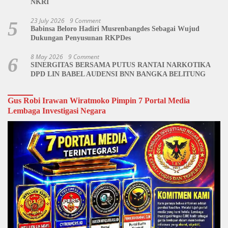
NKRI
23 July 2026
9 Comment
5
Babinsa Beloro Hadiri Musrenbangdes Sebagai Wujud
Dukungan Penyusunan RKPDes
8 May 2026
9 Comment
6
SINERGITAS BERSAMA PUTUS RANTAI NARKOTIKA
DPD LIN BABEL AUDENSI BNN BANGKA BELITUNG
Gus Robi Irawan Wiratmoko Pimpin 7 Portal Media
Lembaga Investigasi Negara
Video
Player