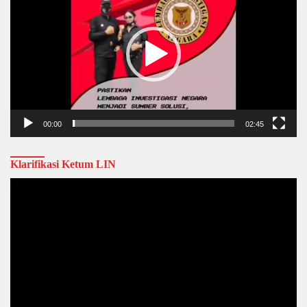
00:00
02:45
Klarifikasi Ketum LIN
Video
Player