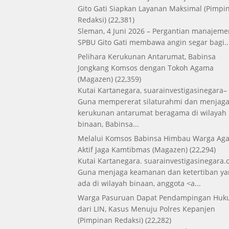
Gito Gati Siapkan Layanan Maksimal
(Pimpi
Redaksi)
(22,381)
Sleman, 4 Juni 2026 – Pergantian manajeme
SPBU Gito Gati membawa angin segar bagi..
Pelihara Kerukunan Antarumat, Babinsa
Jongkang Komsos dengan Tokoh Agama
(Magazen)
(22,359)
Kutai Kartanegara, suarainvestigasinegara–
Guna mempererat silaturahmi dan menjag
kerukunan antarumat beragama di wilayah
binaan, Babinsa...
Melalui Komsos Babinsa Himbau Warga Aga
Aktif Jaga Kamtibmas
(Magazen)
(22,294)
Kutai Kartanegara. suarainvestigasinegara.
Guna menjaga keamanan dan ketertiban ya
ada di wilayah binaan, anggota <a...
Warga Pasuruan Dapat Pendampingan Hu
dari LIN, Kasus Menuju Polres Kepanjen
(Pimpinan Redaksi)
(22,282)