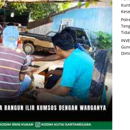
Kunt
Kese
Polr
Teng
Tida
INVE
Gunu
Dimi