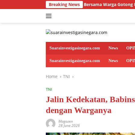
Skip
Koramil 14 Bersama Warga Gotong Royong Pangkas Poh
Breaking News
to
content
Suarainvestigasinegara.com
News
OPI
Suarainvestigasinegara.com
News
OPI
Home
TNI
TNI
Jalin Kedekatan, Babin
dengan Warganya
Magazen
28 June 2026