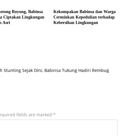
Gotong Royong, Babinsa
Kekompakan Babinsa dan Warga
a Ciptakan Lingkungan
Cerminkan Kepedulian terhadap
n Asri
Kebersihan Lingkungan
 Stunting Sejak Dini, Babinsa Tukung Hadiri Rembug
equired fields are marked
*