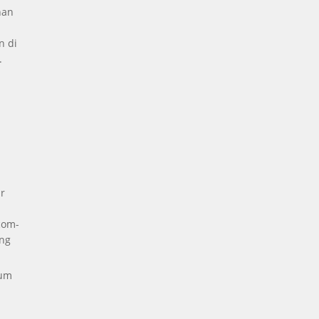
nan
n di
.
a
r
com-
ng
kum