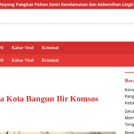
on Demi Keselamatan dan Kebersihan Lingkungan
Gera
NI
Kabar Viral
Kriminal
NI
Kabar Viral
Kriminal
Rec
Kora
Pan
sa Kota Bangun Ilir Komsos
Kebe
Gera
Memb
Ten
Pem