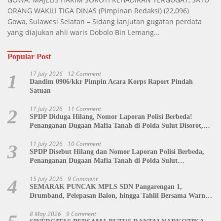
ORANG WAKILI TIGA DINAS
(Pimpinan Redaksi)
(22,096)
Gowa, Sulawesi Selatan – Sidang lanjutan gugatan perdata
yang diajukan ahli waris Dobolo Bin Lemang...
Popular Post
17 July 2026
12 Comment
1
Dandim 0906/kkr Pimpin Acara Korps Raport Pindah
Satuan
11 July 2026
11 Comment
2
SPDP Diduga Hilang, Nomor Laporan Polisi Berbeda!
Penanganan Dugaan Mafia Tanah di Polda Sulut Disorot,
Jackson Sambow: LIN Siap Kawal Hingga Tingkat Pusat
11 July 2026
10 Comment
3
SPDP Disebut Hilang dan Nomor Laporan Polisi Berbeda,
Penanganan Dugaan Mafia Tanah di Polda Sulut
Dipertanyakan
15 July 2026
9 Comment
4
SEMARAK PUNCAK MPLS SDN Pangarengan 1,
Drumband, Pelepasan Balon, hingga Tahlil Bersama Warnai
Penutupan Kegiatan
8 May 2026
9 Comment