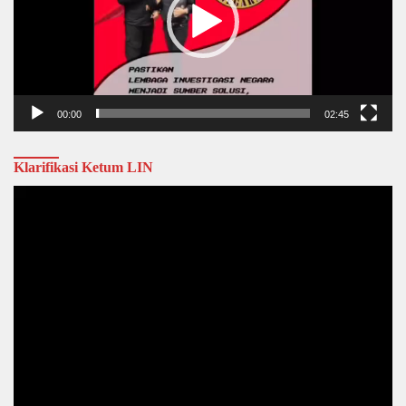
00:00
02:45
Klarifikasi Ketum LIN
Video
Player