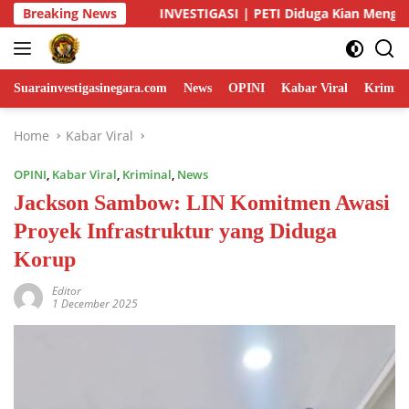
Skip
a Kian Menggurita di Gunung Tagin, Siapa yang Bermain? Aparat
Breaking News
to
content
Suarainvestigasinegara.com
News
OPINI
Kabar Viral
Krimina
Home
Kabar Viral
OPINI
,
Kabar Viral
,
Kriminal
,
News
Jackson Sambow: LIN Komitmen Awasi
Proyek Infrastruktur yang Diduga
Korup
Editor
1 December 2025