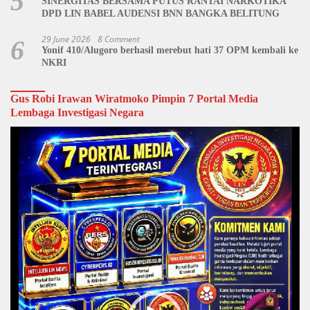
5
SINERGITAS BERSAMA PUTUS RANTAI NARKOTIKA
DPD LIN BABEL AUDENSI BNN BANGKA BELITUNG
29 June 2026
8 Comment
6
Yonif 410/Alugoro berhasil merebut hati 37 OPM kembali ke
NKRI
Gus Robi Irawan Wiratmoko Pimpin 7 Portal Media
Lembaga Investigasi Negara
Video
Player