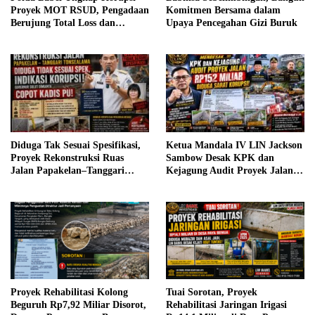
Proyek MOT RSUD, Pengadaan
Komitmen Bersama dalam
Berujung Total Loss dan
Upaya Pencegahan Gizi Buruk
Rugikan Negara Rp5,19 Miliar
Diduga Tak Sesuai Spesifikasi,
Ketua Mandala IV LIN Jackson
Proyek Rekonstruksi Ruas
Sambow Desak KPK dan
Jalan Papakelan–Tanggari
Kejagung Audit Proyek Jalan
Tonsea Lama Senilai Rp3,98
Rp152 Miliar, Kementerian PU
Miliar Jadi Sorotan, Warga
Diminta Evaluasi Pejabat
Desak Audit dan Evaluasi.
Terkait Jika Terbukti Bersalah.
Proyek Rehabilitasi Kolong
Tuai Sorotan, Proyek
Beguruh Rp7,92 Miliar Disorot,
Rehabilitasi Jaringan Irigasi