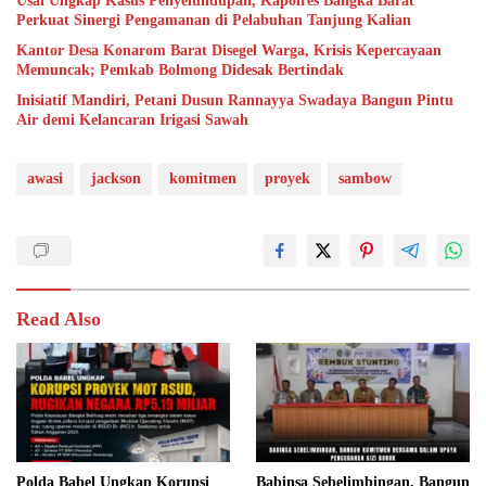
Usai Ungkap Kasus Penyelundupan, Kapolres Bangka Barat
Perkuat Sinergi Pengamanan di Pelabuhan Tanjung Kalian
Kantor Desa Konarom Barat Disegel Warga, Krisis Kepercayaan
Memuncak; Pemkab Bolmong Didesak Bertindak
Inisiatif Mandiri, Petani Dusun Rannayya Swadaya Bangun Pintu
Air demi Kelancaran Irigasi Sawah
awasi
jackson
komitmen
proyek
sambow
Read Also
Polda Babel Ungkap Korupsi
Babinsa Sebelimbingan, Bangun