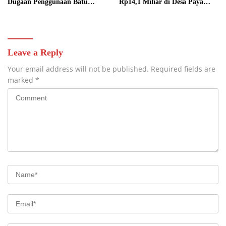
Dugaan Penggunaan Batu
Rp14,1 Miliar di Desa Paya
Berkualitas Rendah dan
Benua Diduga Mubazir, LIN
Minimnya Penguatan Struktur
Babel Desak Kejati Usut Tuntas
Jadi Sorotan
Leave a Reply
Your email address will not be published.
Required fields are
marked
*