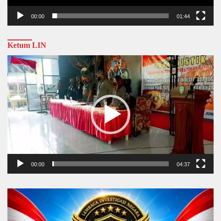
00:00
01:44
Ketum LIN
Video
Player
00:00
04:37