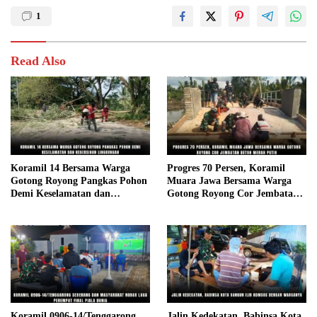
1
Read Also
Koramil 14 Bersama Warga
Progres 70 Persen, Koramil
Gotong Royong Pangkas Pohon
Muara Jawa Bersama Warga
Demi Keselamatan dan
Gotong Royong Cor Jembatan
Kebersihan Lingkungan
Beton Merah Putih
Koramil 0906-14/Tenggarong
Jalin Kedekatan, Babinsa Kota