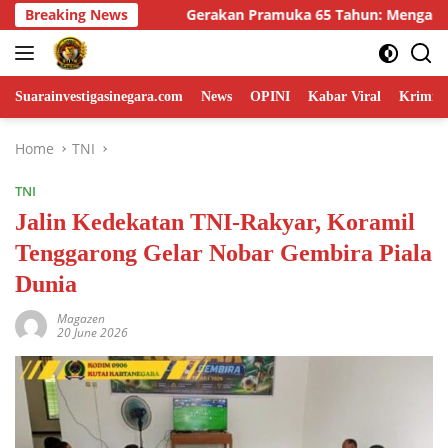
Skip
ahun: Mengabdi, Membangun Karakter, dan Menjaga NKRI di Te
Breaking News
to
content
Suarainvestigasinegara.com
News
OPINI
Kabar Viral
Krimina
Home
TNI
TNI
Jalin Kedekatan TNI-Rakyar, Koramil
Tenggarong Gelar Nobar Gembira Piala
Dunia
Magazen
20 June 2026