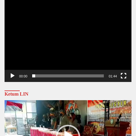
00:00
01:44
Ketum LIN
Video
Player