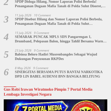
2
SPDP Diduga Hilang, Nomor Laporan Polisi Berbeda!
Penanganan Dugaan Mafia Tanah di Polda Sulut Disorot,
Jackson Sambow: LIN Siap Kawal Hingga Tingkat Pusat
11 July 2026
10 Comment
3
SPDP Disebut Hilang dan Nomor Laporan Polisi Berbeda,
Penanganan Dugaan Mafia Tanah di Polda Sulut
Dipertanyakan
15 July 2026
9 Comment
4
SEMARAK PUNCAK MPLS SDN Pangarengan 1,
Drumband, Pelepasan Balon, hingga Tahlil Bersama Warnai
Penutupan Kegiatan
23 July 2026
9 Comment
5
Babinsa Beloro Hadiri Musrenbangdes Sebagai Wujud
Dukungan Penyusunan RKPDes
8 May 2026
9 Comment
6
SINERGITAS BERSAMA PUTUS RANTAI NARKOTIKA
DPD LIN BABEL AUDENSI BNN BANGKA BELITUNG
Gus Robi Irawan Wiratmoko Pimpin 7 Portal Media
Lembaga Investigasi Negara
Video
Player