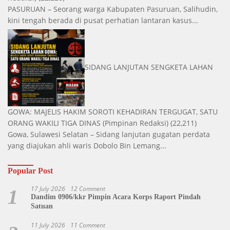
PASURUAN – Seorang warga Kabupaten Pasuruan, Salihudin,
kini tengah berada di pusat perhatian lantaran kasus...
SIDANG LANJUTAN SENGKETA LAHAN
GOWA: MAJELIS HAKIM SOROTI KEHADIRAN TERGUGAT, SATU
ORANG WAKILI TIGA DINAS
(Pimpinan Redaksi)
(22,211)
Gowa, Sulawesi Selatan – Sidang lanjutan gugatan perdata
yang diajukan ahli waris Dobolo Bin Lemang...
Popular Post
17 July 2026
12 Comment
1
Dandim 0906/kkr Pimpin Acara Korps Raport Pindah
Satuan
11 July 2026
11 Comment