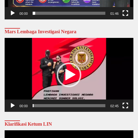
00:00
01:46
Mars Lembaga Investigasi Negara
Video
Player
00:00
02:45
Klarifikasi Ketum LIN
Video