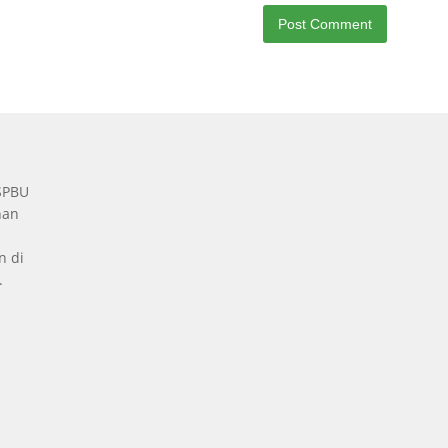
 SPBU
nan
n di
.
a