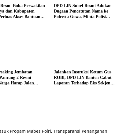
Resmi Buka Perwakilan
DPD LIN Sulsel Resmi Adukan
aya dan Kabupaten
Dugaan Pencatutan Nama ke
erluas Akses Bantuan
Polresta Gowa, Minta Polisi
gi Masyarakat
Verifikasi Legalitas Kepengurusan
eaking Jembatan
Jalankan Instruksi Ketum Gus
Panrang 2 Resmi
ROBI, DPD LIN Banten Cabut
Warga Harap Jalan
Laporan Terhadap Eks Sekjen
usun Lebang Manai
Antoni Pane: Utamakan
ra Diperbaiki
Persatuan dan Marwah Organisasi
asuk Propam Mabes Polri, Transparansi Penanganan