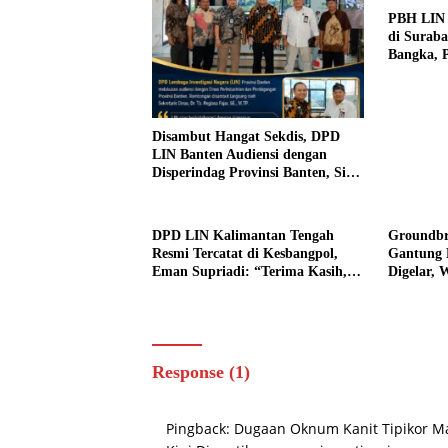
PBH LIN 
di Surab
Bangka, P
Hukum ba
Disambut Hangat Sekdis, DPD
LIN Banten Audiensi dengan
Disperindag Provinsi Banten, Siap
Bangun Kolaborasi untuk
Kemajuan Daerah
DPD LIN Kalimantan Tengah
Groundbr
Resmi Tercatat di Kesbangpol,
Gantung 
Eman Supriadi: “Terima Kasih,
Digelar, 
Walaupun 1 Bulan 1 Minggu”
Menuju D
Juga Sege
Response (1)
Pingback:
Dugaan Oknum Kanit Tipikor M