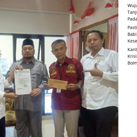
Wuju
Tanj
Pada
Past
Babi
Kese
Kant
Kris
Bolm