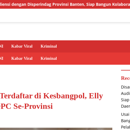
dag Provinsi Banten, Siap Bangun Kolaborasi untuk Kemajuan Da
NI
Kabar Viral
Kriminal
NI
Kabar Viral
Kriminal
Rec
Disa
Audi
erdaftar di Kesbangpol, Elly
Siap
DPC Se-Provinsi
Dae
Usai
Bang
Pela