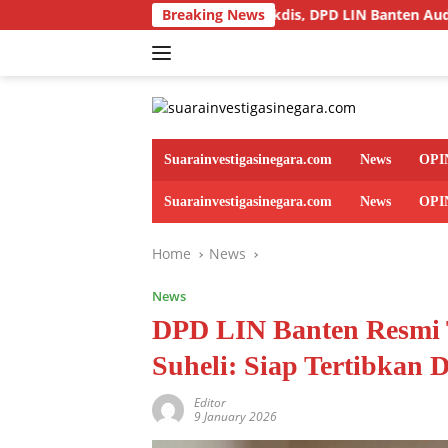
Skip
ambut Hangat Sekdis, DPD LIN Banten Audiensi dengan Disperin
Breaking News
to
content
Suarainvestigasinegara.com
News
OPI
Suarainvestigasinegara.com
News
OPI
Home
News
News
DPD LIN Banten Resmi T
Suheli: Siap Tertibkan 
Editor
9 January 2026