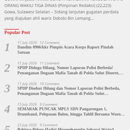
ORANG WAKILI TIGA DINAS
(Pimpinan Redaksi)
(22,223)
Gowa, Sulawesi Selatan – Sidang lanjutan gugatan perdata
yang diajukan ahli waris Dobolo Bin Lemang...
Popular Post
17 July 2026
12 Comment
1
Dandim 0906/kkr Pimpin Acara Korps Raport Pindah
Satuan
11 July 2026
11 Comment
2
SPDP Diduga Hilang, Nomor Laporan Polisi Berbeda!
Penanganan Dugaan Mafia Tanah di Polda Sulut Disorot,
Jackson Sambow: LIN Siap Kawal Hingga Tingkat Pusat
11 July 2026
10 Comment
3
SPDP Disebut Hilang dan Nomor Laporan Polisi Berbeda,
Penanganan Dugaan Mafia Tanah di Polda Sulut
Dipertanyakan
15 July 2026
9 Comment
4
SEMARAK PUNCAK MPLS SDN Pangarengan 1,
Drumband, Pelepasan Balon, hingga Tahlil Bersama Warnai
Penutupan Kegiatan
23 July 2026
9 Comment
5
Babinsa Beloro Hadiri Musrenbangdes Sebagai Wujud