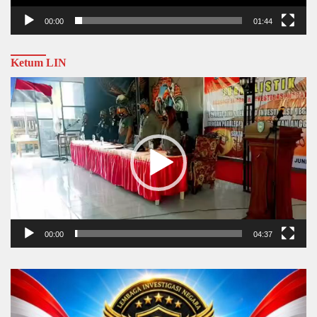
00:00
01:44
Ketum LIN
Video
Player
00:00
04:37