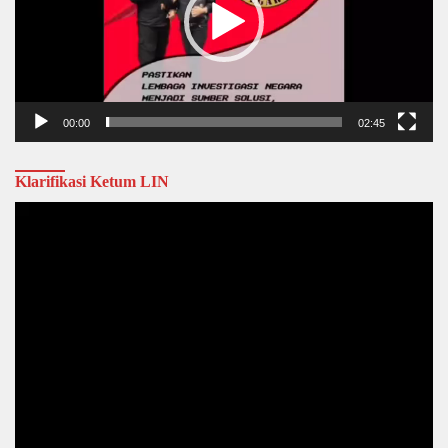
00:00
02:45
Klarifikasi Ketum LIN
Video
Player