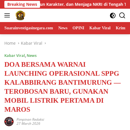
Skip
a NKRI di Tengah Tantangan Zaman
Breaking News
Pembangunan Jemba
to
content
Suarainvestigasinegara.com
News
OPINI
Kabar Viral
Krimina
Home
Kabar Viral
Kabar Viral
,
News
DOA BERSAMA WARNAI
LAUNCHING OPERASIONAL SPPG
KALABBIRANG BANTIMURUNG —
TEROBOSAN BARU, GUNAKAN
MOBIL LISTRIK PERTAMA DI
MAROS
Pimpinan Redaksi
27 March 2026