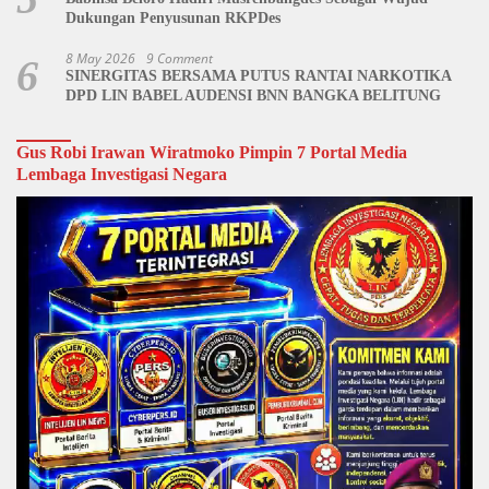
Dukungan Penyusunan RKPDes
8 May 2026
9 Comment
6
SINERGITAS BERSAMA PUTUS RANTAI NARKOTIKA
DPD LIN BABEL AUDENSI BNN BANGKA BELITUNG
Gus Robi Irawan Wiratmoko Pimpin 7 Portal Media
Lembaga Investigasi Negara
Video
Player