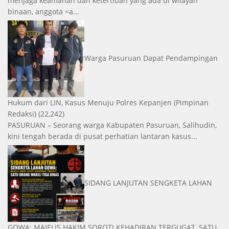
menjaga keamanan dan ketertiban yang ada di wilayah
binaan, anggota <a...
Warga Pasuruan Dapat Pendampingan
Hukum dari LIN, Kasus Menuju Polres Kepanjen
(Pimpinan
Redaksi)
(22,242)
PASURUAN – Seorang warga Kabupaten Pasuruan, Salihudin,
kini tengah berada di pusat perhatian lantaran kasus...
SIDANG LANJUTAN SENGKETA LAHAN
GOWA: MAJELIS HAKIM SOROTI KEHADIRAN TERGUGAT, SATU