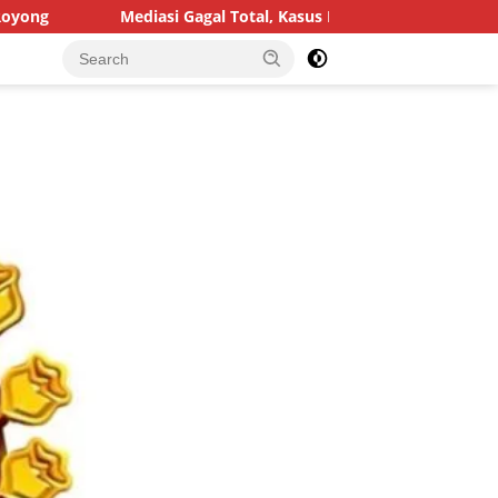
 Gagal Total, Kasus Dugaan Penggelapan Honda HR-V Rp130 Juta y