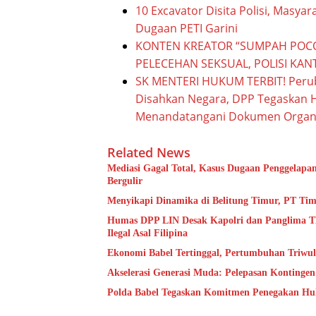
10 Excavator Disita Polisi, Masya
Dugaan PETI Garini
KONTEN KREATOR “SUMPAH POCON
PELECEHAN SEKSUAL, POLISI KA
SK MENTERI HUKUM TERBIT! Peru
Disahkan Negara, DPP Tegaskan 
Menandatangani Dokumen Organi
Related News
Mediasi Gagal Total, Kasus Dugaan Penggelap
Bergulir
Menyikapi Dinamika di Belitung Timur, PT Tim
Humas DPP LIN Desak Kapolri dan Panglima T
Ilegal Asal Filipina
Ekonomi Babel Tertinggal, Pertumbuhan Triwul
Akselerasi Generasi Muda: Pelepasan Kontinge
Polda Babel Tegaskan Komitmen Penegakan Huku