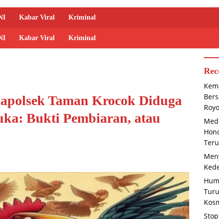
NI
Kabar Viral
Kriminal
NI
Kabar Viral
Kriminal
Rec
Kema
Bers
apolsek Taman Krocok Diduga
Roy
uka: Bukti Pembiaran, atau
Medi
Hond
Teru
Meny
Kede
Huma
Tur
Kosm
Stop