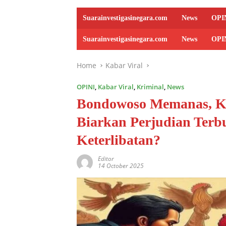
Suarainvestigasinegara.com
News
OPI
Suarainvestigasinegara.com
News
OPI
Home
Kabar Viral
OPINI
,
Kabar Viral
,
Kriminal
,
News
Bondowoso Memanas, K
Biarkan Perjudian Terb
Keterlibatan?
Editor
14 October 2025